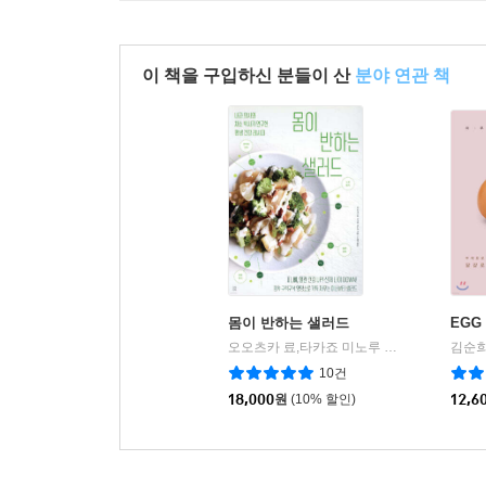
이 책을 구입하신 분들이 산
분야 연관 책
몸이 반하는 샐러드
EGG
오오츠카 료,타카죠 미노루 저/노메이 역
김순희
다
|
10건
18,000
원
(10% 할인)
12,6