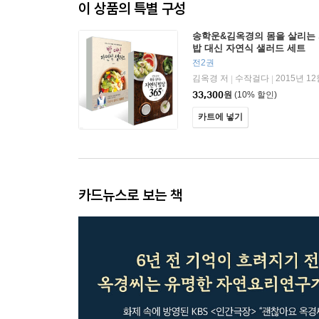
이 상품의 특별 구성
송학운&김옥경의 몸을 살리는 자
밥 대신 자연식 샐러드 세트
전2권
김옥경 저
수작걸다
2015년 12
|
|
33,300
원
(10% 할인)
카트에 넣기
카드뉴스로 보는 책