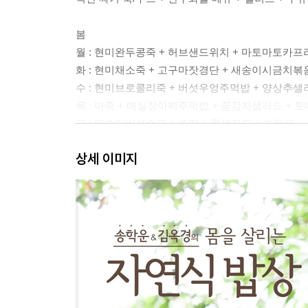
봄
월 : 현미완두콩죽 + 허브샌드위치 + 마토마토카프
화 : 현미채소죽 + 고구마잣경단 + 새송이시금치볶
수 : 현미브로콜리죽 + 버섯우엉주먹밥 + 양상추샐
목 : 마죽 + 매실장아찌주먹밥 + 꿀감자샐러드 + 
금 : 양송이버섯수프 + 쑥떡 + 콩샐러드 + 쑥두유
토 : 감자수프 + 시금치커리와 공갈빵 + 단호박구이
상세 이미지
일 : 녹두죽 + 마늘빵 + 애호박가지샐러드 + 금귤두
자연식 기본 레시피 1 공갈빵 만들기
여름
월 : 검은콩죽 + 파인애플볶음밥 + 오이피클 + 바
화 : 파프리카죽 + 양배추롤 + 튀긴 사과샐러드 + 
수 : 콩죽 + 깻잎쌈밥 + 현미찹쌀가래떡구이 + 포
목 : 감자캐슈너트죽 + 월남쌈 + 모둠튀김 + 삶은 
금 : 잣죽 + 단호박토스트 + 아보카도샐러드 + 단