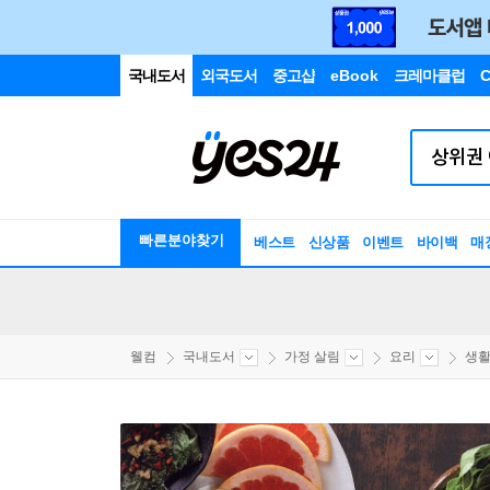
국내도서
외국도서
중고샵
eBook
크레마클럽
C
빠른분야찾기
베스트
신상품
이벤트
바이백
매
웰컴
국내도서
가정 살림
요리
생