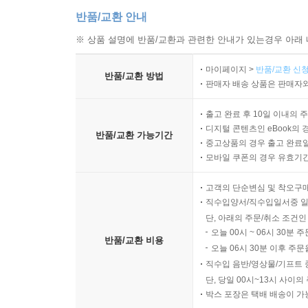
반품/교환 안내
※ 상품 설명에 반품/교환과 관련한 안내가 있는경우 아래 
마이페이지 >
반품/교환 신청
반품/교환 방법
판매자 배송 상품은 판매자와
출고 완료 후 10일 이내의 
디지털 콘텐츠인 eBook의 
반품/교환 가능기간
중고상품의 경우 출고 완료일
모바일 쿠폰의 경우 유효기간(
고객의 단순변심 및 착오구
직수입양서/직수입일서중 일
단, 아래의 주문/취소 조건인
오늘 00시 ~ 06시 30분 
반품/교환 비용
오늘 06시 30분 이후 주문
직수입 음반/영상물/기프트 
단, 당일 00시~13시 사이
박스 포장은 택배 배송이 가