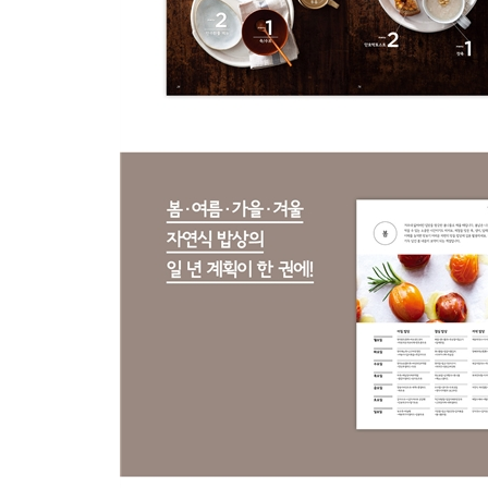
토 : 적근대쌈밥 + 얼갈이배추된장국 + 고추장아찌
일 : 기장밥 + 밀고기닭강정 + 감자볶음 + 돌나물무
자연식 기본 레시피 5 자연식 고추장 담그기
여름
월 : 모둠채소비빔밥 + 감자국 + 새송이부추찜 + 
화 : 매실초밥 + 우무묵오이냉국 + 방풍나물 + 
수 : 고대미밥 + 고추김치 + 숙주볶음 + 채소화채
목 : 양배추쌈밥 + 밀고기너비구이 + 알감자조림 
금 : 김치쌈밥 + 콩나물무냉국 + 동그랑땡 + 양
토 : 보리밥 + 고추전 + 밀불고기 + 오이샐러드
일 : 애호박볶음밥 + 미역오이냉국 + 두부찜 + 쑥
자연식 기본 레시피 6 자연식 쌈장 담그기
가을
월 : 옥수수밥 + 버섯전골 + 파전 + 애호박나물
화 : 우엉당근밥 + 시금치된장국 + 단호박전 + 연
수 : 은행밤밥 + 버섯무조림 + 밀고기떡말이갈비 