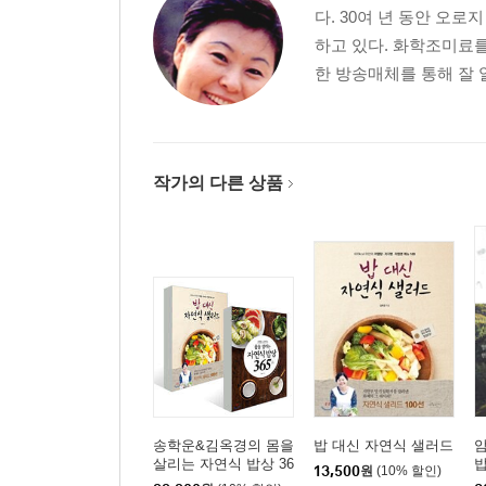
목 : 메밀소바 + 파김치
다. 30여 년 동안 오
금 : 통밀콩국수 + 배추물김치
하고 있다. 화학조미료를
토 : 채소비빔쟁반국수 + 통밀건빵
한 방송매체를 통해 잘 알
일 : 짜장면 + 상추물김치
자연식 기본 레시피 10 자연식 나박김치 담그기
작가의 다른 상품
가을
월 : 도토리묵국수 + 삶은 연근
화 : 모둠버섯들깨국수 + 배추토마토겉절이
수 : 단호박팥죽 + 사과나박김치
목 : 캐슈너트감자옹심이 + 깍두기
금 : 통밀수제비 + 깻잎겉절이
토 : 양송이브로콜리덮밥 + 비트김치
일 : 통밀스파게티 + 파프리카피클
자연식 기본 레시피 11 자연식 열무김치 담그기
송학운&김옥경의 몸을
밥 대신 자연식 샐러드
암
살리는 자연식 밥상 36
겨울
13,500
원
(10% 할인)
5 + 밥 대신 자연식 샐