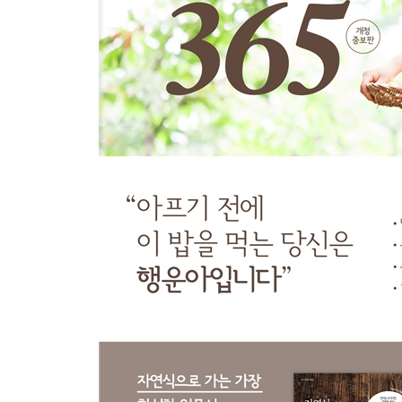
토 : 현미견과류죽 + 콩잎주먹밥 + 바나나롤 + 당
일 : 당근수프 + 시나몬공갈빵 + 딸기콤포트 + 시
자연식 기본 레시피 2 과실청 만들기
가을
월 : 대추죽 + 마늘잼과 통밀식빵 + 밤호두조림 +
화 : 고구마죽 + 현미찰떡말이 + 가지그라탱 + 고
수 : 곡식플레이크 + 피스타치오잼과 통밀모닝빵 
목 : 단호박수프 + 견과수수부꾸미 + 감자샐러드 
금 : 부추죽 + 블랙올리브와 통밀식빵 + 말린 과일
토 : 표고버섯죽 + 버섯볶음밥 + 매실청소스샐러드
일 : 시금치죽 + 아몬드잼과 통밀모닝빵 + 고구마
자연식 기본 레시피 3 채소잼 만들기
겨울
월 : 기장죽 + 팥시루떡 + 다시마쌈밥 + 마두유
화 : 율무죽 + 단호박만주 + 과일찜 + 피스타치오두