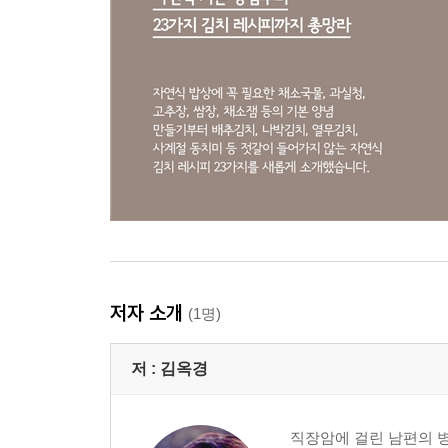
재충전을 위한 준비 저녁 밥상
식단 짜기 일품요리 + 밑반찬 (+ 과일)
봄
월 : 애호박국수 + 다시마조림
화 : 양배추죽순짬뽕 + 자차이
수 : 쑥감자칼국수 + 죽순장아찌
목 : 부추만두찜 + 치자단무지
금 : 자연식 커리덮밥 + 부추김치
토 : 메밀수제비 + 세발나물
일 : 잔치국수 + 감자오븐구이
자연식 기본 레시피 9 자연식 배추김치 담그기
저자 소개
(1명)
여름
저 :
김옥경
월 : 열무국수 + 찐 단호박
화 : 애호박편수 + 오이소박이
수 : 비빔냉면 + 냉면김치
직장암에 걸린 남편의 병