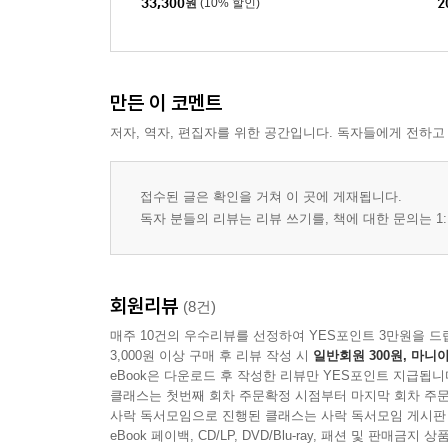
33,300
원
(10% 할인)
2
월 : 매생이떡국 + 봄동겉절이
러드 세트
화 : 김치만둣국 + 가지김치
수 : 두부양파덮밥 + 무말랭이장아찌
목 : 콩나물김치국밥 + 새송이버섯장아찌
만든 이 코멘트
금 : 궁중떡볶이덮밥 + 토란대무침
저자, 역자, 편집자를 위한 공간입니다. 독자들에게 전하고
토 : 무국밥 + 밤겉절이
일 : 미역조랭이떡국 + 늙은호박김치
자연식 기본 레시피 12 자연식 사계절 동치미 담그
접수된 글은 확인을 거쳐 이 곳에 게재됩니다.
독자 분들의 리뷰는 리뷰 쓰기를, 책에 대한 문의는 1:
회원리뷰
(8건)
매주 10건의 우수리뷰를 선정하여 YES포인트 3만원을 드
3,000원 이상 구매 후 리뷰 작성 시
일반회원 300원, 마니아
eBook은 다운로드 후 작성한 리뷰만 YES포인트 지급됩니
클래스는 첫번째 회차 주문확정 시점부터 마지막 회차 주문
사락 독서모임으로 진행된 클래스는 사락 독서모임 게시판
eBook 페이백, CD/LP, DVD/Blu-ray, 패션 및 판매금