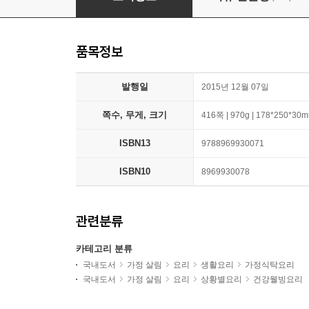
품목정보
발행일
2015년 12월 07일
쪽수, 무게, 크기
416쪽 | 970g | 178*250*30
ISBN13
9788969930071
ISBN10
8969930078
관련분류
카테고리 분류
국내도서
가정 살림
요리
생활요리
가정식탁요리
국내도서
가정 살림
요리
상황별요리
건강웰빙요리