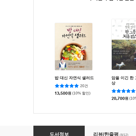
밥 대신 자연식 샐러드
암을 이긴 한 
상
20건
13,500
원
(10% 할인)
20,700
원
(1
몸을 살리는 자연식 밥상 365
도서정보
리뷰/한줄평
(8/12)