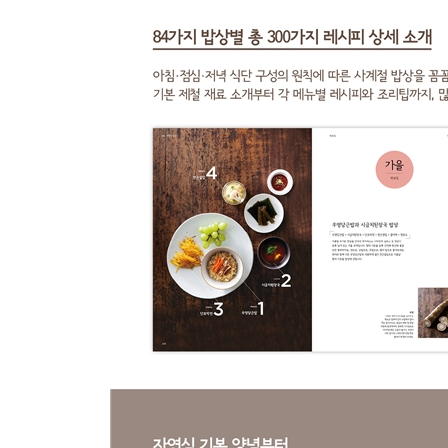
목 : 팥잡곡밥 + 미역국 + 두부탕수 + 도토리묵무침
금 : 단호박밥 + 모둠버섯들깨찜 + 파나물 + 연근조
토 : 연근밥 + 밀고기새송이보쌈 + 오이양파볶음 +
일 : 우엉연근주먹밥 + 모둠버섯회 + 생밤인삼유자
자연식 기본 레시피 7 소고기 맛 vs 닭고기 맛 밀
겨울
월 : 팥밥 + 콩비지찌개 + 두부김치말이 + 배추나물
화 : 마늘볶음밥 + 단호박밀고기말이 + 두부톳나물
수 : 표고버섯초밥 + 순두부탕 + 시금치나물 + 양
목 : 찰밥 + 밀고기장어구이 + 미나리무침 + 메밀
금 : 새싹곤약덮밥 + 두부국 + 밀고기장조림 + 김무
토 : 밤콩밥 + 시래기찌개 + 표고버섯깐풍기 + 무생
일 : 검정콩밥 + 버섯찌개 + 적채양파샐러드 + 미
자연식 기본 레시피 8 떡갈비 맛 밀고기 반죽하기