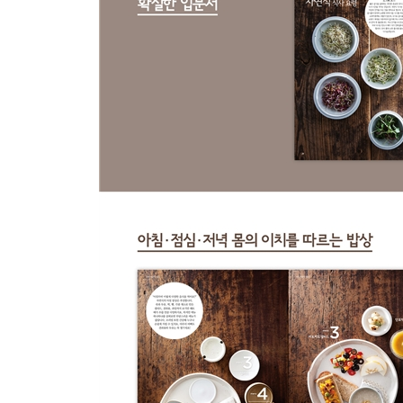
수 : 팥죽 + 은행단호박마늘구이 + 참나물떡샐러드 
목 : 해초죽 + 현미찰떡김말이 + 밤인삼잼과 현미
금 : 닭맛죽 + 민들레시럽과 통밀바게트 + 과일백김
토 : 렌틸콩죽 + 감자그라탱 + 가지찜 + 참깨두유
일 : 떡국 + 배추말이만두 + 깻잎장아찌 + 캐슈너
자연식 기본 레시피 4 채소국물 내기
한식으로 차리는 점심 밥상
식단 짜기 밥 + 국/찜/조림 + 반찬 1 + 반찬 2 (+ 쌈
봄
월 : 쑥밥 + 콩나물국 + 무순말이밀고기 + 달래무침
화 : 취나물밥 + 얼갈이물김치 + 두부카나페 + 죽순
수 : 현미밥 + 밀고기꼬치구이 + 부추전 + 생표고
목 : 죽순초밥 + 삼색탕수 + 톳나물 + 깨소스샐러드
금 : 수수밥 + 냉이국 + 두부조림 + 생다시마쌈과 