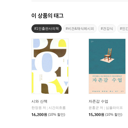
이 상품의 태그
#1인출판사의책
#비건&채식레시피
#건강식
#인
시와 산책
자존감 수업
한정원 저
시간의흐름
윤홍균 저
심플라이프
|
|
16,200
원
(10% 할인)
15,300
원
(10% 할인)