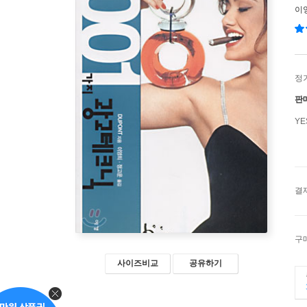
이
정
판
Y
결
구
사이즈비교
공유하기