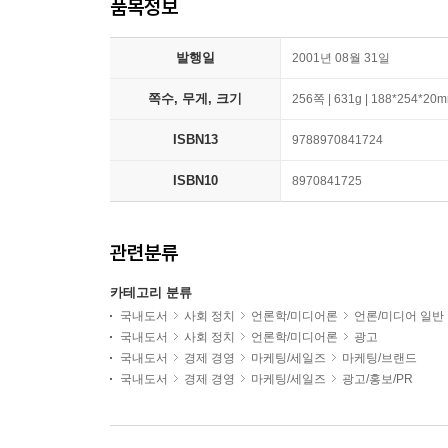
품목정보
발행일
2001년 08월 31일
쪽수, 무게, 크기
256쪽 | 631g | 188*254*20
ISBN13
9788970841724
ISBN10
8970841725
관련분류
카테고리 분류
국내도서
사회 정치
언론학/미디어론
언론/미디어 일반
국내도서
사회 정치
언론학/미디어론
광고
국내도서
경제 경영
마케팅/세일즈
마케팅/브랜드
국내도서
경제 경영
마케팅/세일즈
광고/홍보/PR