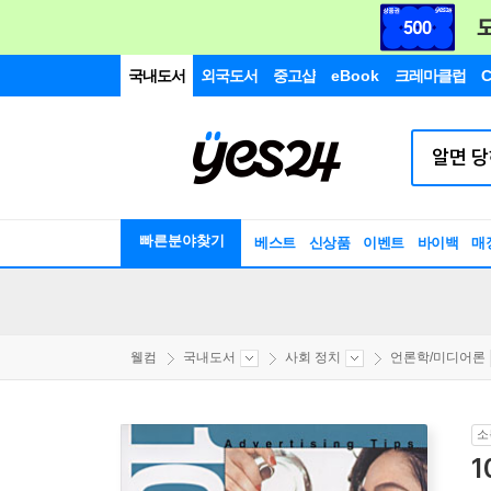
국내도서
외국도서
중고샵
eBook
크레마클럽
C
빠른분야찾기
베스트
신상품
이벤트
바이백
매
웰컴
국내도서
사회 정치
언론학/미디어론
소
1