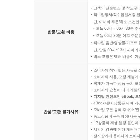
고객의 단순변심 및 착오구
직수입양서/직수입일서중 일
단, 아래의 주문/취소 조건인
오늘 00시 ~ 06시 30분 
반품/교환 비용
오늘 06시 30분 이후 주문
직수입 음반/영상물/기프트 
단, 당일 00시~13시 사이
박스 포장은 택배 배송이 가
소비자의 책임 있는 사유로 
소비자의 사용, 포장 개봉에 
복제가 가능한 상품 등의 포장을 
소비자의 요청에 따라 개별
디지털 컨텐츠인 eBook, 
eBook 대여 상품은 대여 기
모바일 쿠폰 등록 후 취소/환
반품/교환 불가사유
중고상품이 구매확정(자동 
LP상품의 재생 불량 원인이 기
시간의 경과에 의해 재판매가
전자상거래 등에서의 소비자