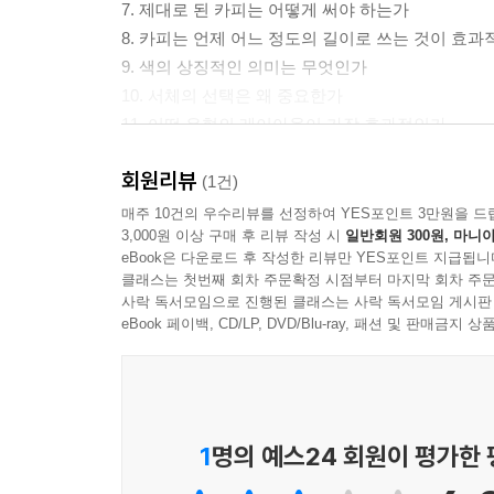
7. 제대로 된 카피는 어떻게 써야 하는가
8. 카피는 언제 어느 정도의 길이로 쓰는 것이 효
9. 색의 상징적인 의미는 무엇인가
10. 서체의 선택은 왜 중요한가
11. 어떤 유형의 레이아웃이 가장 효과적인가
12. 비교광고를 사용해야 하는 9가지 이유와 피해야
회원리뷰
13. 반복의 6가지 효과
(1건)
매주 10건의 우수리뷰를 선정하여 YES포인트 3만원을 드
3,000원 이상 구매 후 리뷰 작성 시
일반회원 300원, 마니아
본서에서 논의되는 원칙들은 광고 조사를 통하여 얻어
eBook은 다운로드 후 작성한 리뷰만 YES포인트 지급됩니
몇의 전문가들은 '최고의 광고는 어떠한 원칙도 따르지
클래스는 첫번째 회차 주문확정 시점부터 마지막 회차 주문
소비자는 언제나 같은 수법에 같은 반응을 보인다.
사락 독서모임으로 진행된 클래스는 사락 독서모임 게시판
사회는 변한다. 스타일과 여론도 변한다. 그러나 인
eBook 페이백, CD/LP, DVD/Blu-ray, 패션 및 판매금
"사실상 인류는 언제나 동일한 형태의 감정을 가
로, 사랑에서 증오로, 이기주의에서 이타주의로, 
감정들의 명칭이 변한 정도라 할 것이다.
1
명의 예스24 회원이 평가한