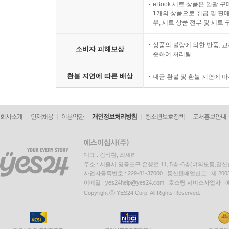
eBook 세트 상품은 일괄 
1개의 상품으로 취급 및 판매
우, 세트 상품 전부 및 세트
상품의 불량에 의한 반품, 교
소비자 피해보상
준하여 처리됨
환불 지연에 따른 배상
대금 환불 및 환불 지연에 
회사소개
인재채용
이용약관
개인정보처리방침
청소년보호정책
도서홍보안내
대표 : 김석환, 최세라
주소 : 서울시 영등포구 은행로 11, 5층~6층(여의도동,일신
사업자등록번호 : 229-81-37000 통신판매업신고 : 제 200
이메일 : yes24help@yes24.com 호스팅 서비스사업자 :
Copyright ⓒ YES24 Corp. All Rights Reserved.