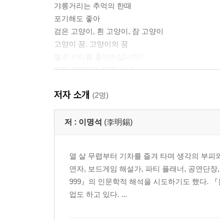
갸릉거리는 추억의 한때
포기해도 좋아
검은 고양이, 흰 고양이, 잠 고양이
고양이 꿈, 고양이의 꿈
헬로 키티를 좋아하십니까?
작은 카메라의 아침 사냥
내게 특별했던 삼형제
저자 소개
나는 육식동물을 사랑한다
(2명)
요 사장님의 채식 카페
저 :
이명석
(李明錫)
고양이에 대해 조금 아는 척 하는 것들
스타일리쉬한 고양이가 되기 위하여
열 살 무렵부터 기차를 즐겨 타며 생각의 부피
우리가 애써서 해줄 수 있는 것
연자, 보드게임 해설가, 파티 플래너, 공연단장
고양이가 애쓰지 않고 해줄 수 있는 것
999』의 인문학적 해석을 시도하기도 했다. 
어처구니 없고 터무니없는 고양이 백과사전
업도 하고 있다. ...
고양이는 어떻게 인간과 살게 되었나?