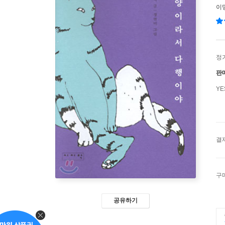
이
정
판
Y
결
구
공유하기