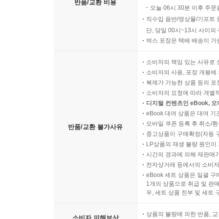
반품/교환 비용
오늘 06시 30분 이후 주문
직수입 음반/영상물/기프트 
단, 당일 00시~13시 사이
박스 포장은 택배 배송이 가
소비자의 책임 있는 사유로 
소비자의 사용, 포장 개봉에 
복제가 가능한 상품 등의 포장을 
소비자의 요청에 따라 개별
디지털 컨텐츠인 eBook, 
eBook 대여 상품은 대여 기
모바일 쿠폰 등록 후 취소/환
반품/교환 불가사유
중고상품이 구매확정(자동 
LP상품의 재생 불량 원인이 기
시간의 경과에 의해 재판매가
전자상거래 등에서의 소비자
eBook 세트 상품은 일괄 
1개의 상품으로 취급 및 판매
우, 세트 상품 전부 및 세트
상품의 불량에 의한 반품, 교
소비자 피해보상