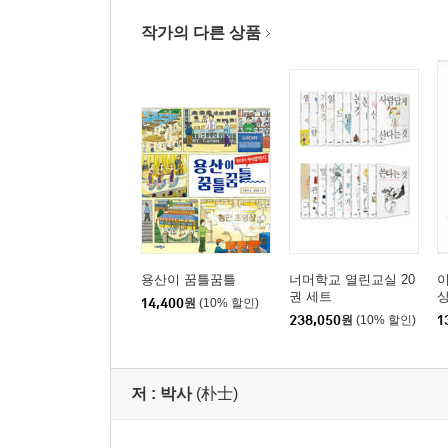
고양이 때문에 지어낸 이야기들
한 여름밤의 고양이 극장
작가의 다른 상품
어느 고양이의 특별한 하루
심장으로 직접 듣는 소리
고양이 칵테일엔 설탕을 넣지 마세요
들어가며
이 책에 등장하는 주요 고양이들
용산이 꿈틀꿈틀
너머학교 열린교실 20
이
권 세트
14,400
원
(10% 할인)
238,050
원
(10% 할인)
1
저 :
박사
(朴士)