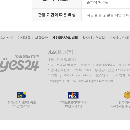
준하여 처리됨
환불 지연에 따른 배상
대금 환불 및 환불 지연에 
회사소개
인재채용
이용약관
개인정보처리방침
청소년보호정책
도서홍보안내
대표 : 김석환, 최세라
주소 : 서울시 영등포구 은행로 11, 5층~6층(여의도동,일신
사업자등록번호 : 229-81-37000 통신판매업신고 : 제 200
이메일 : yes24help@yes24.com 호스팅 서비스사업자 :
Copyright ⓒ YES24 Corp. All Rights Reserved.