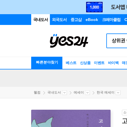
국내도서
외국도서
중고샵
eBook
크레마클럽
C
빠른분야찾기
베스트
신상품
이벤트
바이백
매
웰컴
국내도서
에세이
한국 에세이
소