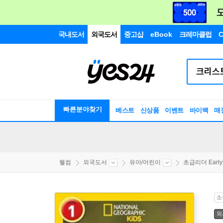
국내도서
외국도서
중고샵
eBook
크레마클럽
C
빠른분야찾기
베스트
신상품
이벤트
바이백
매
웰컴
외국도서
유아/어린이
초급리더 EarlyR
소
외