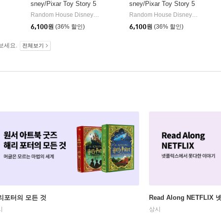
sney/Pixar Toy Story 5
sney/Pixar Toy Story 5
: Bonnie's New Toy
: Team Up!
HarperCollins
Random House Disney/ Disney Storybook Art Team (ILT)
Random Hou
Random House Disney/ Disney Storybook Art Team (ILT)
|
|
6,100
원
(36% 할인)
6,100
원
(36% 할인)
보세요.
전체보기
리포터의 모든 것
Read Along NETFLI
시
상시