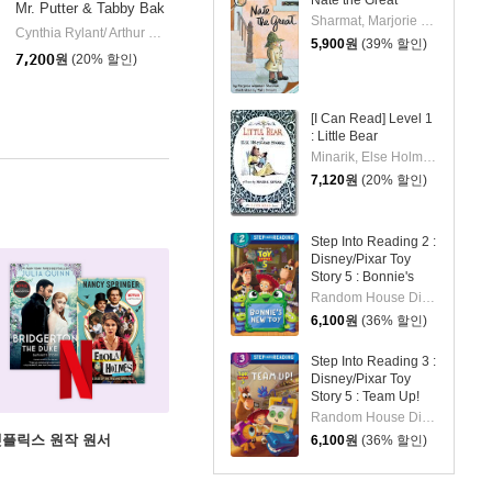
Nate the Great
Mr. Putter & Tabby Bak
Sharmat, Marjorie Weinman / Simont, Marc
e the Cake
se Disney
Random House Disney
Cynthia Rylant/ Arthur Howard (ILT)
Clarion Books
|
|
5,900
원
(39% 할인)
7,200
원
(20% 할인)
[I Can Read] Level 1
: Little Bear
Minarik, Else Holmelund / Sendak, Maurice
7,120
원
(20% 할인)
Step Into Reading 2 :
Disney/Pixar Toy
Story 5 : Bonnie's
New Toy
Random House Disney/ Disney Storybook Art Team (ILT)
6,100
원
(36% 할인)
Step Into Reading 3 :
Disney/Pixar Toy
Story 5 : Team Up!
Random House Disney/ Disney Storybook Art Team (ILT)
X 넷플릭스 원작 원서
6,100
원
(36% 할인)