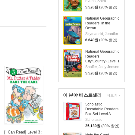
Evans, Shira
5,520
원
(20% 할인)
National Geographic
Readers: In the
Ocean
(L1/Coreader)
Szymanski, Jennifer
6,640
원
(20% 할인)
National Geographic
Readers:
City/Country (Level 1
Coreader)
Shaffer, Jody Jensen
5,520
원
(20% 할인)
이 분야 베스트셀러
더보기
Scholastic
Decodable Readers
Box Set Level A
(StoryPlus QR코드)
Scholastic
25,130
원
(30% 할인)
[I Can Read] Level 3 :