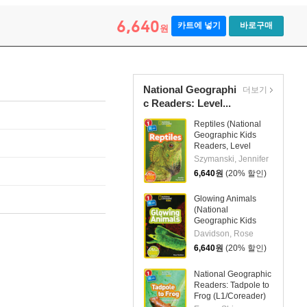
6,640
카트에 넣기
바로구매
원
National Geographi
더보기
c Readers: Level...
Reptiles (National
Geographic Kids
Readers, Level
1/Co-Reader)
Szymanski, Jennifer
6,640
원
(20% 할인)
Glowing Animals
(National
Geographic Kids
Readers, Level
Davidson, Rose
1/Co-Reader)
6,640
원
(20% 할인)
National Geographic
Readers: Tadpole to
Frog (L1/Coreader)