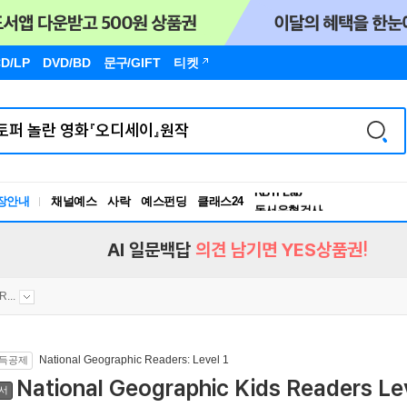
D/LP
DVD/BD
문구
/GIFT
티켓
독서유형검사
RBTI Lab
장안내
채널예스
사락
예스펀딩
클래스24
독서유형검사
AI 일문백답
의견 남기면 YES상품권!
...
National Geographic Readers: Level 1
득공제
National Geographic Kids Readers Leve
서