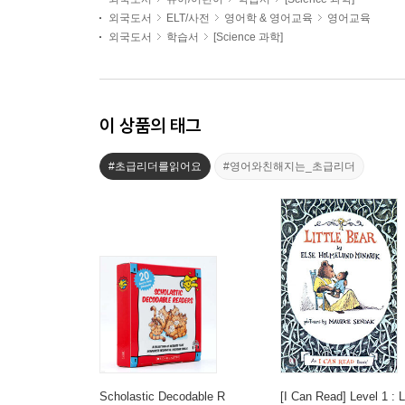
외국도서
ELT/사전
영어학 & 영어교육
영어교육
외국도서
학습서
[Science 과학]
이 상품의 태그
#초급리더를읽어요
#영어와친해지는_초급리더
Scholastic Decodable R
[I Can Read] Level 1 : L