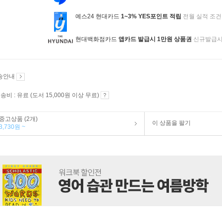
예스24 현대카드
1~3% YES포인트 적립
전월 실적 조건
현대백화점카드
앱카드 발급시 1만원 상품권
신규발급
송안내
송비 : 유료 (도서 15,000원 이상 무료)
중고상품 (2개)
이 상품을 팔기
3,730원 ~