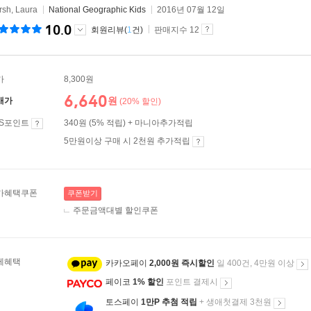
rsh, Laura
National Geographic Kids
2016년 07월 12일
10.0
회원리뷰(
1
건)
판매지수 12
가
8,300원
6,640
원
매가
(20% 할인)
ES포인트
340원 (5% 적립) + 마니아추가적립
5만원이상 구매 시 2천원 추가적립
가혜택쿠폰
쿠폰받기
주문금액대별 할인쿠폰
제혜택
카카오페이
2,000원 즉시할인
일 400건, 4만원 이상
페이코
1% 할인
포인트 결제시
토스페이
1만P 추첨 적립
+ 생애첫결제 3천원