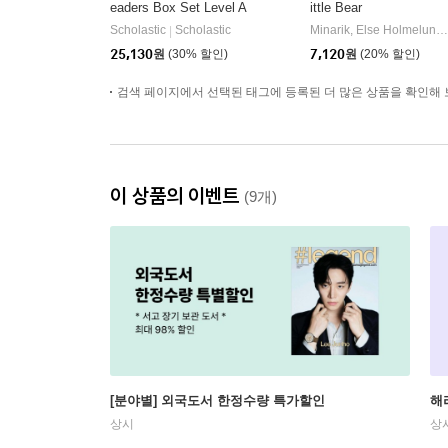
eaders Box Set Level A
ittle Bear
(StoryPlus QR코드)
Scholastic
Scholastic
Minarik, Else Holmelund / Sendak, Maurice
|
25,130
원
(30% 할인)
7,120
원
(20% 할인)
검색 페이지에서 선택된 태그에 등록된 더 많은 상품을 확인해 
이 상품의 이벤트
(9개)
[분야별] 외국도서 한정수량 특가할인
해
상시
상