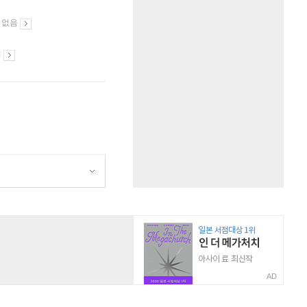
 없음
시
AD