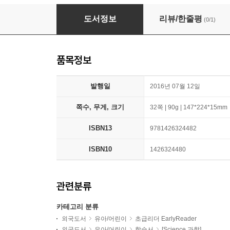
National Geographic Kids Readers Level 1 : 
도서정보
리뷰/한줄평
(0/1)
품목정보
발행일
2016년 07월 12일
쪽수, 무게, 크기
32쪽 | 90g | 147*224*15mm
ISBN13
9781426324482
ISBN10
1426324480
관련분류
카테고리 분류
외국도서
유아/어린이
초급리더 EarlyReader
외국도서
유아/어린이
학습서
[Science 과학]