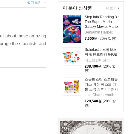
펼쳐보기
이 분야 신상품
더보기
Step Into Reading 3 :
The Super Mario
Galaxy Movie: Mario
Takes Off!
Benjamin Harper/ Random House (ILT)
n all about these amazing
7,600
원
(20% 할인)
urage the scientists and
Scholastic 스콜라스
틱 팝펜프라임 64GB
네오랩컨버전스
238,400
원
(20% 할
인)
스콜라스틱 스토리플
러스 버전 퍼스트 리
틀 코믹스 A~F 3종 세
트 (팝펜, 퍼플펜 호환
Liza Charlesworth
가능)
128,540
원
(20% 할
인)