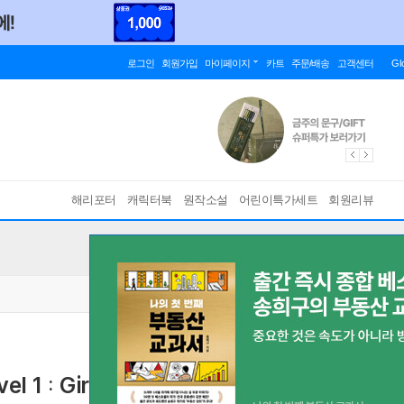
로그인
회원가입
마이페이지
카트
주문/배송
고객센터
Gl
해리포터
캐릭터북
원작소설
어린이특가세트
회원리뷰
l 1 : Giraffes
[ Paperback ]
바인딩 & 에디션 안내