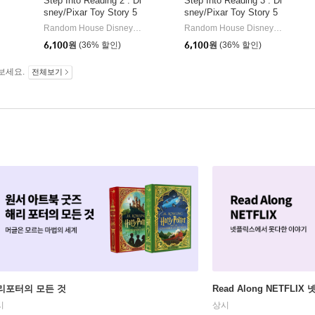
Step Into Reading 2 : Di
Step Into Reading 3 : Di
sney/Pixar Toy Story 5
sney/Pixar Toy Story 5
: Bonnie's New Toy
: Team Up!
HarperCollins
Random House Disney/ Disney Storybook Art Team (ILT)
Random Hou
Random House Disney/ Disney Storybook Art Team (ILT)
|
|
6,100
원
(36% 할인)
6,100
원
(36% 할인)
보세요.
전체보기
리포터의 모든 것
Read Along NETFLI
시
상시