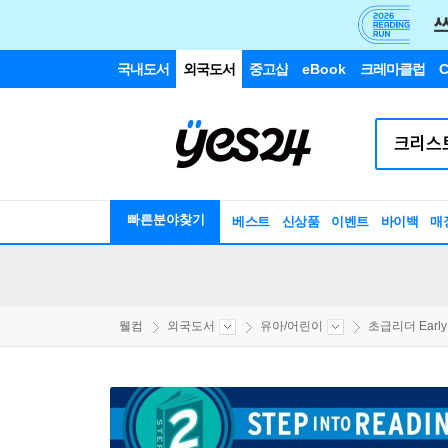
국내도서
외국도서
중고샵
eBook
크레마클럽
C
빠른분야찾기
베스트
신상품
이벤트
바이백
매
웰컴
외국도서
유아/어린이
초급리더 EarlyR