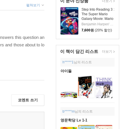
이 분야 신상품
더보기
펼쳐보기
Step Into Reading 3 :
The Super Mario
Galaxy Movie: Mario
Takes Off!
Benjamin Harper/ Random House (ILT)
7,600
원
(20% 할인)
 answers this question an
rs and those about to lo
이 책이 담긴
리스트
더보기
h*****1
님의 리스트
아이들
코멘트 쓰기
b*****m
님의 리스트
영문학당 Lv 1-1