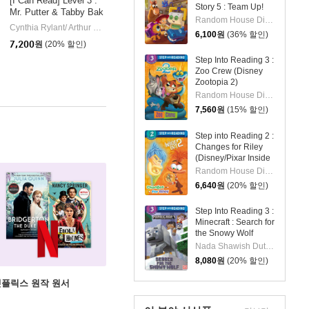
[I Can Read] Level 3 :
Story 5 : Team Up!
Mr. Putter & Tabby Bak
Random House Disney/ Disney Storybook Art Team (ILT)
e the Cake
se Disney
Random House Disney
Cynthia Rylant/ Arthur Howard (ILT)
Clarion Books
|
|
6,100
원
(36% 할인)
7,200
원
(20% 할인)
Step Into Reading 3 :
Zoo Crew (Disney
Zootopia 2)
Random House Disney/ Disney Storybook Art Team (ILT)
7,560
원
(15% 할인)
Step into Reading 2 :
Changes for Riley
(Disney/Pixar Inside
Out 2)
Random House Disney / Disney Storybook Art Team
6,640
원
(20% 할인)
Step Into Reading 3 :
Minecraft : Search for
the Snowy Wolf
Nada Shawish Dutka/ Alan Batson (ILT)
8,080
원
(20% 할인)
X 넷플릭스 원작 원서