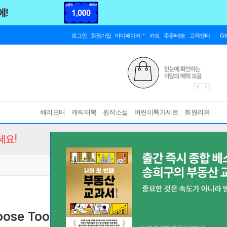
로그인
회원가입
마이페이지
카트
주문/배송
고객센터
Gl
해리포터
캐릭터북
원작소설
어린이특가세트
회원리뷰
세요!
Loose Tooth
[ Paperback ]
바인딩 & 에디션 안내