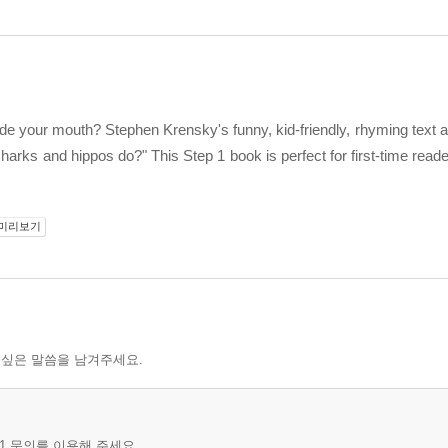
inside your mouth? Stephen Krensky's funny, kid-friendly, rhyming text
arks and hippos do?" This Step 1 book is perfect for first-time reade
미리보기
 싶은 말씀을 남겨주세요.
1 문의를 이용해 주세요.