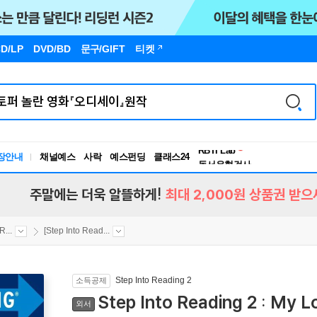
D/LP
DVD/BD
문구
/GIFT
티켓
독서유형검사
RBTI Lab
장안내
채널예스
사락
예스펀딩
클래스24
독서유형검사
주말에는 더욱 알뜰하게!
최대 2,000원 상품권 받으
...
[Step Into Read...
Step Into Reading 2
소득공제
Step Into Reading 2 : My 
외서