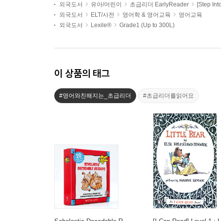
외국도서
유아/어린이
초급리더 EarlyReader
[Step In
외국도서
ELT/사전
영어학 & 영어교육
영어교육
외국도서
Lexile®
Grade1 (Up to 300L)
이 상품의 태그
#영어와친해지는_초급리더
#초급리더를읽어요