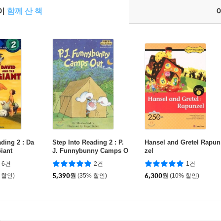
들이
함께 산 책
ading 2 : Da
Step Into Reading 2 : P.
Hansel and Gretel Rapun
Giant
J. Funnybunny Camps O
zel
ut
6건
2건
1건
 할인)
5,390
원
(35% 할인)
6,300
원
(10% 할인)