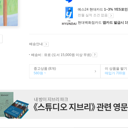
예스24 현대카드
1~3% YES포
전월 실적 조건 없음
현대백화점카드
앱카드 발급시 1
배송안내
배송비 : 유료 (도서 15,000원 이상 무료)
중고상품 (8개)
이 상품을 팔기
580원 ~
매입가 700원