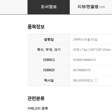
Step Into Reading 2 : My Loose Tooth
도서정보
리뷰/한줄평
(3/9)
품목정보
발행일
1999년 01월 01일
쪽수, 무게, 크기
32쪽 | 73g | 150*230*15mm
ISBN13
9780679888475
ISBN10
0679888470
렉사일
90L(GRADE1)
관련분류
카테고리 분류