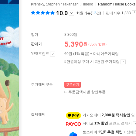
Krensky, Stephen / Takahashi, Hideko
Random House Books 
10.0
회원리뷰(
12
건)
판매지수 1,383
정가
8,300원
5,390
원
판매가
(35% 할인)
YES포인트
60원 (1% 적립) + 마니아추가적립
5만원이상 구매 시 2천원 추가적립
추가혜택쿠폰
쿠폰받기
주문금액대별 할인쿠폰
결제혜택
카카오페이
2,000원 즉시할인
일
페이코
1% 할인
포인트 결제시
토스페이
1만P 추첨 적립
+ 생애