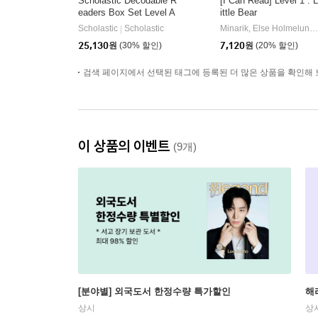
Scholastic Decodable R
[I Can Read] Level 1 : L
eaders Box Set Level A
ittle Bear
(StoryPlus QR코드)
Scholastic
Scholastic
Minarik, Else Holmelund / Sendak, Maurice
|
25,130
원
(30% 할인)
7,120
원
(20% 할인)
검색 페이지에서 선택된 태그에 등록된 더 많은 상품을 확인해 
이 상품의 이벤트
(9개)
[분야별] 외국도서 한정수량 특가할인
해
상시
상