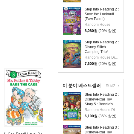
Step Into Reading 2 :
Save the Lookout!
(Paw Patrol)
Random House
8,080
원
(20% 할인)
Step Into Reading 2 :
Disney Stitch :
Camping Trip!
Random House Disney/ Disney Storybook Art Team (ILT)
7,600
원
(20% 할인)
이 분야 베스트셀러
더보기
Step Into Reading 2 :
Disney/Pixar Toy
Story 5 : Bonnie's
New Toy
Random House Disney/ Disney Storybook Art Team (ILT)
6,100
원
(36% 할인)
Step Into Reading 3 :
Disney/Pixar Toy