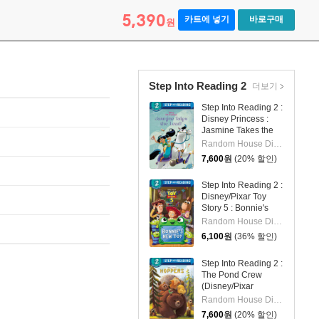
5,390
카트에 넣기
바로구매
원
Step Into Reading 2
더보기
Step Into Reading 2 :
Disney Princess :
Jasmine Takes the
Lead!
Random House Disney/ Disney Storybook Art Team (ILT)
7,600
원
(20% 할인)
Step Into Reading 2 :
Disney/Pixar Toy
Story 5 : Bonnie's
New Toy
Random House Disney/ Disney Storybook Art Team (ILT)
6,100
원
(36% 할인)
Step Into Reading 2 :
The Pond Crew
(Disney/Pixar
Hoppers)
Random House Disney/ Disney Storybook Art Team (ILT)
7,600
원
(20% 할인)