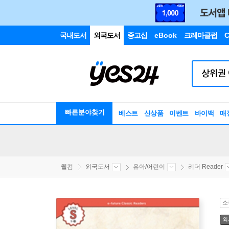
국내도서
외국도서
중고샵
eBook
크레마클럽
C
빠른분야찾기
베스트
신상품
이벤트
바이백
매
웰컴
외국도서
유아/어린이
리더 Reader
소
외