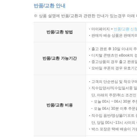
반품/교환 안내
※ 상품 설명에 반품/교환과 관련한 안내가 있는경우 아래 
마이페이지 >
반품/교환 신청
반품/교환 방법
판매자 배송 상품은 판매자와
출고 완료 후 10일 이내의 
디지털 콘텐츠인 eBook의 
반품/교환 가능기간
중고상품의 경우 출고 완료일
모바일 쿠폰의 경우 유효기간(
고객의 단순변심 및 착오구
직수입양서/직수입일서중 일
단, 아래의 주문/취소 조건인
오늘 00시 ~ 06시 30분 
반품/교환 비용
오늘 06시 30분 이후 주문
직수입 음반/영상물/기프트 
단, 당일 00시~13시 사이
박스 포장은 택배 배송이 가