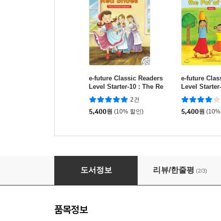
e-future Classic Readers
e-future Cla
Level Starter-10 : The Re
Level Starter
d Shoes
and the Pot o
2건
5,400
원
(10% 할인)
5,400
원
(10%
e-future Classic Readers Level Starter-19 : 
도서정보
리뷰/한줄평
(2/3)
품목정보