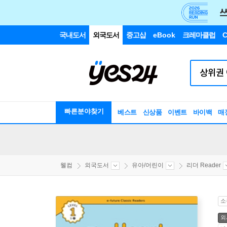
국내도서
외국도서
중고샵
eBook
크레마클럽
C
빠른분야찾기
베스트
신상품
이벤트
바이백
매
웰컴
외국도서
유아/어린이
리더 Reader
소
외