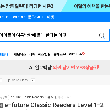
D/LP
DVD/BD
문구
/GIFT
티켓
장안내
채널예스
사락
예스펀딩
클래스24
독서유형검사
RBTI Lab
독서유형검사
AI 일문백답
의견 남기면 YES상품권!
[e-future Class...
e-future Classic Readers 이퓨쳐 클래식 리더스
득공제
e-future Classic Readers Level 1-2 :
서