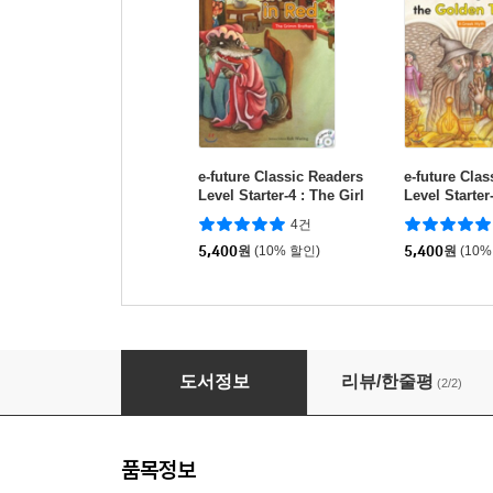
e-future Classic Readers
e-future Cla
Level Starter-4 : The Girl
Level Starter
in Red
ng with the 
4건
h
5,400
원
(10% 할인)
5,400
원
(10%
e-future Classic Readers Level 1-2 : The Hea
도서정보
리뷰/한줄평
(2/2)
품목정보