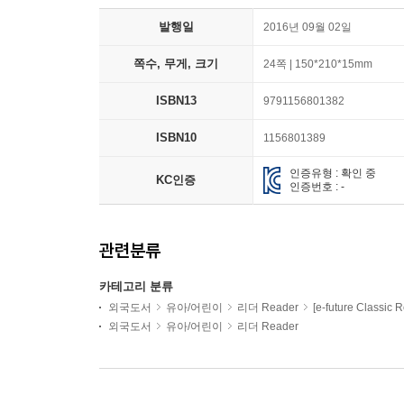
발행일
2016년 09월 02일
쪽수, 무게, 크기
24쪽 | 150*210*15mm
ISBN13
9791156801382
ISBN10
1156801389
인증유형 : 확인 중
KC인증
인증번호 : -
관련분류
카테고리 분류
외국도서
유아/어린이
리더 Reader
[e-future Classic 
외국도서
유아/어린이
리더 Reader