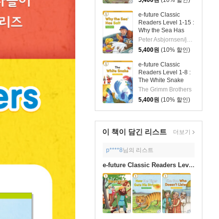
e-future Classic
Readers Level 1-15 :
Why the Sea Has
Salt
Peter Asbjornsen/jorgen Moe
5,400
원
(10% 할인)
e-future Classic
Readers Level 1-8 :
The White Snake
The Grimm Brothers
5,400
원
(10% 할인)
이 책이 담긴
리스트
더보기
p****8
님의 리스트
e-future Classic Readers Level 1