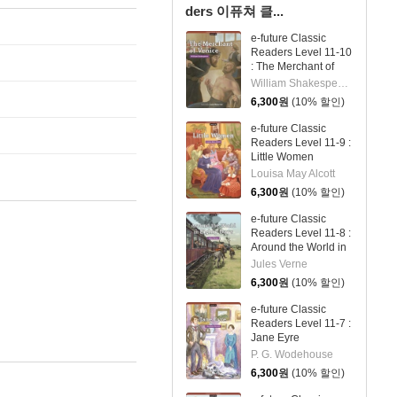
ders 이퓨쳐 클...
e-future Classic
Readers Level 11-10
: The Merchant of
Venice
William Shakespeare
6,300
원
(10% 할인)
e-future Classic
Readers Level 11-9 :
Little Women
Louisa May Alcott
6,300
원
(10% 할인)
e-future Classic
Readers Level 11-8 :
Around the World in
Eighty days
Jules Verne
6,300
원
(10% 할인)
e-future Classic
Readers Level 11-7 :
Jane Eyre
P. G. Wodehouse
6,300
원
(10% 할인)