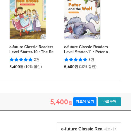
e-future Classic Readers
e-future Classic Readers
Level Starter-10 : The Re
Level Starter-11 : Peter a
d Shoes
nd the Wolf
2건
3건
5,400
원
(10% 할인)
5,400
원
(10% 할인)
5,400
카트에 넣기
바로구매
원
e-future Classic Rea
더보기