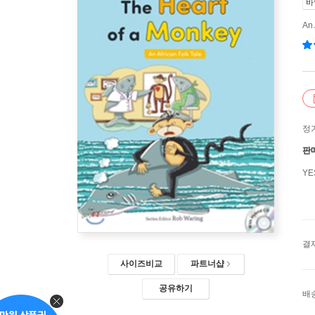
바
An 
정
판
Y
결
사이즈비교
파트너샵
공유하기
배