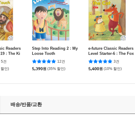
ssic Readers
Step Into Reading 2 : My
e-future Classic Readers
-19 : The Ki
Loose Tooth
Level Starter-6 : The Fox
Golden Touc
and the Cat
5건
12건
3건
 할인)
5,390
원
(35% 할인)
5,400
원
(10% 할인)
rt of a Monkey
배송/반품/교환