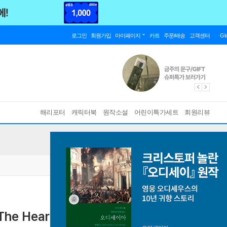
로그인
회원가입
마이페이지
카트
주문/배송
고객센터
Gl
해리포터
캐릭터북
원작소설
어린이특가세트
회원리뷰
 The Heart of a Monkey
[ Paperback, Hybrid CD ]