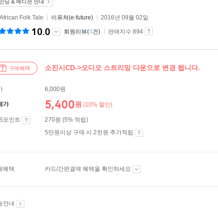
인딩 & 에디션 안내
African Folk Tale
이퓨쳐(e-future)
2016년 09월 02일
10.0
회원리뷰(
4
건)
판매지수 894
소진시CD->오디오 스트리밍 다운으로 변경 됩니다.
구매혜택
가
6,000원
5,400
원
매가
(10% 할인)
ES포인트
270원 (5% 적립)
5만원이상 구매 시 2천원 추가적립
제혜택
카드/간편결제 혜택을 확인하세요
송안내