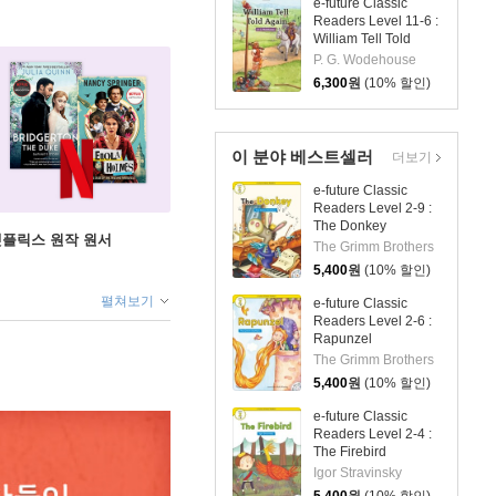
e-future Classic
Readers Level 11-6 :
William Tell Told
Again
P. G. Wodehouse
6,300
원
(10% 할인)
이 분야 베스트셀러
더보기
e-future Classic
Readers Level 2-9 :
The Donkey
X 넷플릭스 원작 원서
The Grimm Brothers
5,400
원
(10% 할인)
펼쳐보기
e-future Classic
Readers Level 2-6 :
Rapunzel
The Grimm Brothers
5,400
원
(10% 할인)
e-future Classic
Readers Level 2-4 :
The Firebird
Igor Stravinsky
5,400
원
(10% 할인)