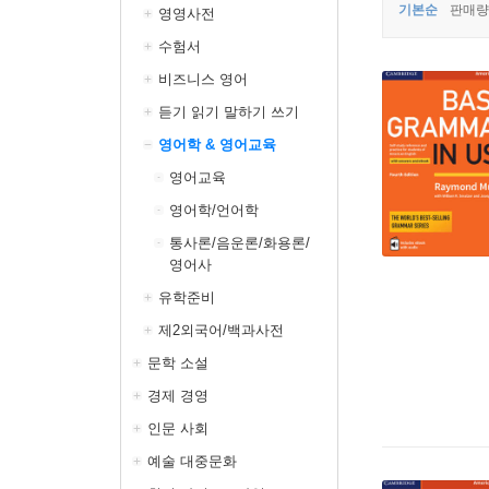
기본순
판매량
영영사전
수험서
비즈니스 영어
듣기 읽기 말하기 쓰기
영어학 & 영어교육
영어교육
영어학/언어학
통사론/음운론/화용론/
영어사
유학준비
제2외국어/백과사전
문학 소설
경제 경영
인문 사회
예술 대중문화