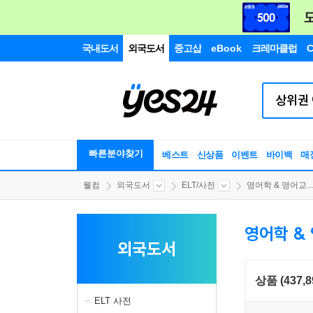
국내도서
외국도서
중고샵
eBook
크레마클럽
C
빠른분야찾기
베스트
신상품
이벤트
바이백
매
웰컴
외국도서
ELT/사전
영어학 & 영어교...
영어학 &
외국도서
상품 (437,8
ELT 사전