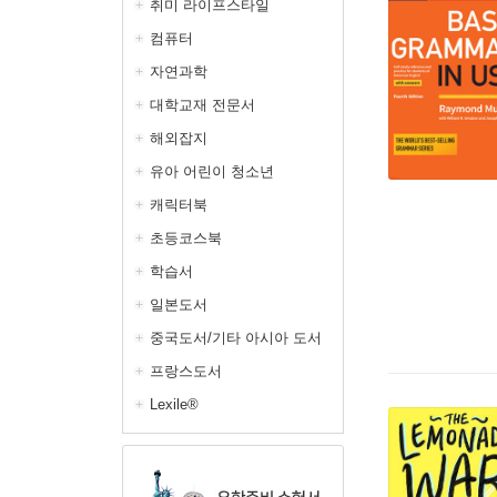
취미 라이프스타일
컴퓨터
자연과학
대학교재 전문서
해외잡지
유아 어린이 청소년
캐릭터북
초등코스북
학습서
일본도서
중국도서/기타 아시아 도서
프랑스도서
Lexile®