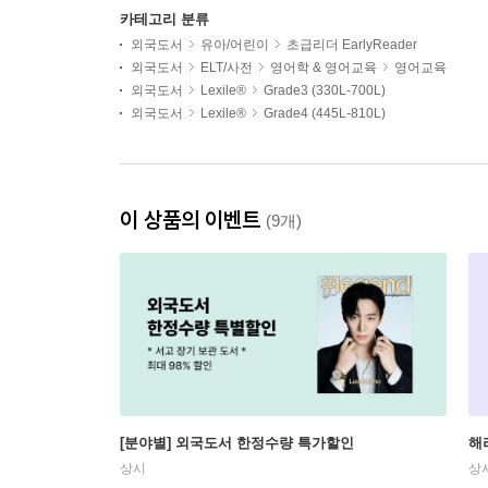
카테고리 분류
외국도서
유아/어린이
초급리더 EarlyReader
외국도서
ELT/사전
영어학 & 영어교육
영어교육
외국도서
Lexile®
Grade3 (330L-700L)
외국도서
Lexile®
Grade4 (445L-810L)
이 상품의 이벤트
(9개)
[분야별] 외국도서 한정수량 특가할인
해
상시
상