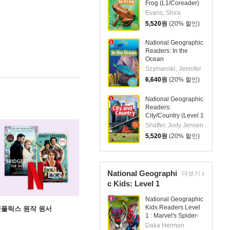
Frog (L1/Coreader)
Evans, Shira
5,520
원
(20% 할인)
National Geographic
Readers: In the
Ocean
(L1/Coreader)
Szymanski, Jennifer
6,640
원
(20% 할인)
National Geographic
Readers:
City/Country (Level 1
Coreader)
Shaffer, Jody Jensen
5,520
원
(20% 할인)
National Geographi
더보기
c Kids: Level 1
National Geographic
Kids Readers Level
X 넷플릭스 원작 원서
1 : Marvel's Spider-
Man Bugs Out!
Daka Hermon