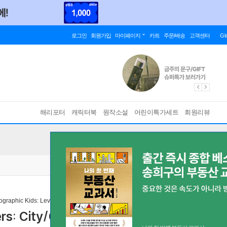
로그인
회원가입
마이페이지
카트
주문/배송
고객센터
Gl
해리포터
캐릭터북
원작소설
어린이특가세트
회원리뷰
ographic Kids: Level 1
rs: City/Country (Level 1 Coreader)