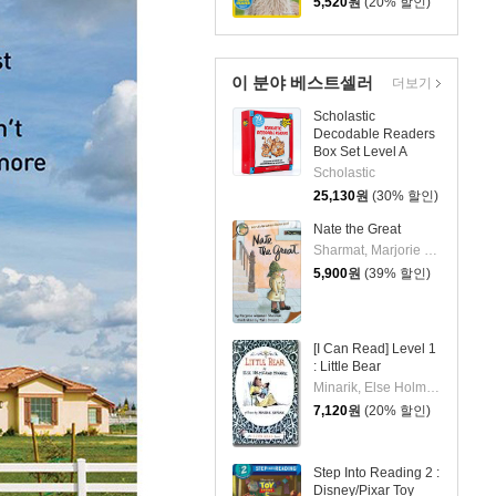
5,520
원
(20% 할인)
이 분야 베스트셀러
더보기
Scholastic
Decodable Readers
Box Set Level A
(StoryPlus QR코드)
Scholastic
25,130
원
(30% 할인)
Nate the Great
Sharmat, Marjorie Weinman / Simont, Marc
5,900
원
(39% 할인)
[I Can Read] Level 1
: Little Bear
Minarik, Else Holmelund / Sendak, Maurice
7,120
원
(20% 할인)
Step Into Reading 2 :
Disney/Pixar Toy