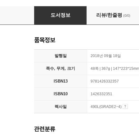
National Geographic Readers: In the Ocean 
도서정보
리뷰/한줄평
(0/0)
품목정보
발행일
2018년 09월 18일
쪽수, 무게, 크기
48쪽 | 367g | 147*223*15m
ISBN13
9781426332357
ISBN10
1426332351
렉사일
490L(GRADE2~4)
관련분류