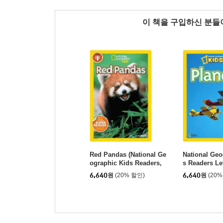
이 책을 구입하신 분
Red Pandas (National Ge
National Geo
ographic Kids Readers,
s Readers Lev
Level 1)
es
6,640
원
(20% 할인)
6,640
원
(20%