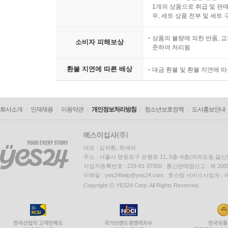
1개의 상품으로 취급 및 판매
우, 세트 상품 전부 및 세트
상품의 불량에 의한 반품, 교
소비자 피해보상
준하여 처리됨
환불 지연에 따른 배상
대금 환불 및 환불 지연에 
회사소개
인재채용
이용약관
개인정보처리방침
청소년보호정책
도서홍보안내
대표 : 김석환, 최세라
주소 : 서울시 영등포구 은행로 11, 5층~6층(여의도동,일신
사업자등록번호 : 229-81-37000 통신판매업신고 : 제 200
이메일 : yes24help@yes24.com 호스팅 서비스사업자 :
Copyright ⓒ YES24 Corp. All Rights Reserved.