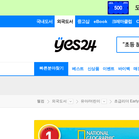
국내도서
외국도서
중고샵
eBook
크레마클럽
C
빠른분야찾기
베스트
신상품
이벤트
바이백
매
웰컴
외국도서
유아/어린이
초급리더 EarlyR