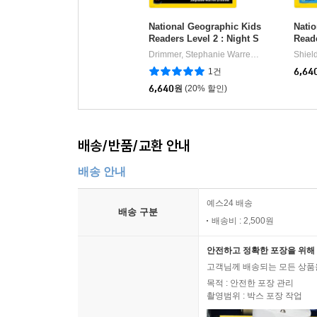
National Geographic Kids
Nati
Readers Level 2 : Night S
Reade
ky
Drimmer, Stephanie Warren
National Geog
Shiel
|
1건
6,64
6,640
원
(20% 할인)
배송/반품/교환 안내
배송 안내
예스24 배송
배송 구분
배송비 : 2,500원
안전하고 정확한 포장을 위해 
고객님께 배송되는 모든 상품을
목적 : 안전한 포장 관리
촬영범위 : 박스 포장 작업