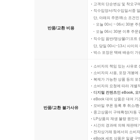
고객의 단순변심 및 착오구
직수입양서/직수입일서중 일
단, 아래의 주문/취소 조건인
오늘 00시 ~ 06시 30분 
반품/교환 비용
오늘 06시 30분 이후 주문
직수입 음반/영상물/기프트 
단, 당일 00시~13시 사이
박스 포장은 택배 배송이 가
소비자의 책임 있는 사유로 
소비자의 사용, 포장 개봉에 
복제가 가능한 상품 등의 포장을 
소비자의 요청에 따라 개별
디지털 컨텐츠인 eBook, 
eBook 대여 상품은 대여 기
모바일 쿠폰 등록 후 취소/환
반품/교환 불가사유
중고상품이 구매확정(자동 
LP상품의 재생 불량 원인이 기
시간의 경과에 의해 재판매가
전자상거래 등에서의 소비자
eBook 세트 상품은 일괄 