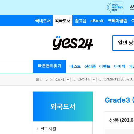
국내도서
외국도서
중고샵
eBook
크레마클럽
C
빠른분야찾기
베스트
신상품
이벤트
바이백
매
웰컴
외국도서
Lexile®
Grade3 (330L-70..
Grade3 
외국도서
상품 (201,0
ELT 사전