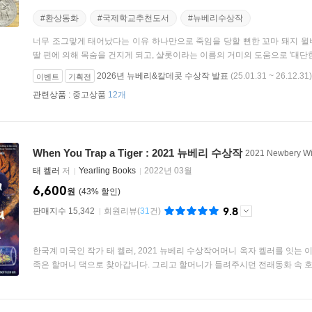
#환상동화
#국제학교추천도서
#뉴베리수상작
너무 조그맣게 태어났다는 이유 하나만으로 죽임을 당할 뻔한 꼬마 돼지 윌
딸 펀에 의해 목숨을 건지게 되고, 샬롯이라는 이름의 거미의 도움으로 '대단한 돼
2026년 뉴베리&칼데콧 수상작 발표
(25.01.31 ~ 26.12.31)
이벤트
기획전
관련상품 :
중고상품
12개
When You Trap a Tiger : 2021 뉴베리 수상작
2021 Newbery W
태 켈러
저
Yearling Books
2022년 03월
6,600
원
43
%
9.8
판매지수 15,342
회원리뷰
(
31
건)
한국계 미국인 작가 태 켈러, 2021 뉴베리 수상작어머니 옥자 켈러를 잇
족은 할머니 댁으로 찾아갑니다. 그리고 할머니가 들려주시던 전래동화 속 호랑