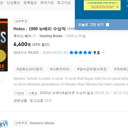
순
신상품순
등록일순
최저가순
최고가순
상품명순
강력추천
오늘은 그만 보기
Holes : 1999 뉴베리 수상작
1999 Newbery Winner
[
Paperback
]
루이스 쌔커
저
Yearling Books
2000년 05월
6,600
원
43
%
9.5
판매지수 59,826
회원리뷰
(
591
건)
#영화드라마원작
#사회적약자
#영어공부원서추천
#국제학
Stanley Yelnats is under a curse. A curse that began with his no-good-dirt
as since followed generations of Yelnats. Now Stanley has been unjustly s
2026년 뉴베리&칼데콧 수상작 발표
(25.01.31 ~ 26.12.31)
이벤트
기획전
관련상품 :
중고상품
23개
강력추천
Newbery Medal