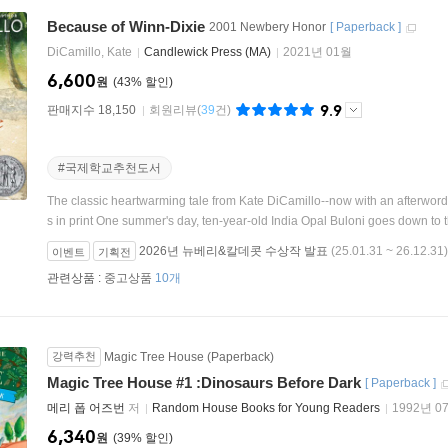
Because of Winn-Dixie
2001 Newbery Honor
[
Paperback
]
DiCamillo, Kate
Candlewick Press (MA)
2021년 01월
6,600
원
43
%
9.9
판매지수 18,150
회원리뷰
(
39
건)
#국제학교추천도서
The classic heartwarming tale from Kate DiCamillo--now with an afterword 
s in print One summer's day, ten-year-old India Opal Buloni goes down to th
2026년 뉴베리&칼데콧 수상작 발표
(25.01.31 ~ 26.12.31)
이벤트
기획전
관련상품 :
중고상품
10개
강력추천
Magic Tree House (Paperback)
Magic Tree House #1 :Dinosaurs Before Dark
[
Paperback
]
메리 폽 어즈번
저
Random House Books for Young Readers
1992년 0
6,340
원
39
%