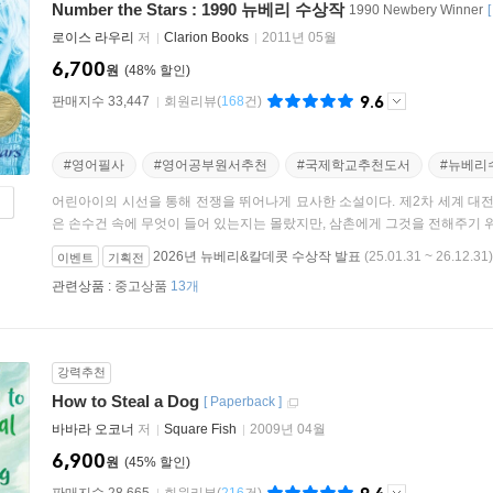
Number the Stars : 1990 뉴베리 수상작
1990 Newbery Winner
로이스 라우리
저
Clarion Books
2011년 05월
6,700
원
48
%
9.6
판매지수 33,447
회원리뷰
(
168
건)
#영어필사
#영어공부원서추천
#국제학교추천도서
#뉴베리
어린아이의 시선을 통해 전쟁을 뛰어나게 묘사한 소설이다. 제2차 세계 대전
은 손수건 속에 무엇이 들어 있는지는 몰랐지만, 삼촌에게 그것을 전해주기 위해
2026년 뉴베리&칼데콧 수상작 발표
(25.01.31 ~ 26.12.31)
이벤트
기획전
관련상품 :
중고상품
13개
강력추천
How to Steal a Dog
[
Paperback
]
바바라 오코너
저
Square Fish
2009년 04월
6,900
원
45
%