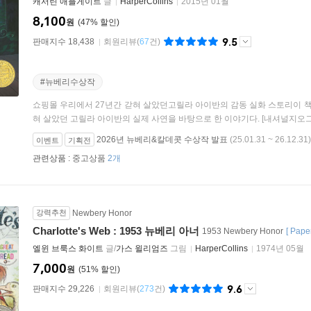
캐서린 애플게이트
글
HarperCollins
2015년 01월
8,100
원
47
%
9.5
판매지수 18,438
회원리뷰
(
67
건)
#뉴베리수상작
쇼핑몰 우리에서 27년간 갇혀 살았던고릴라 아이반의 감동 실화 스토리이 책
혀 살았던 고릴라 아이반의 실제 사연을 바탕으로 한 이야기다. [내셔널지오그래픽
2026년 뉴베리&칼데콧 수상작 발표
(25.01.31 ~ 26.12.31)
이벤트
기획전
관련상품 :
중고상품
2개
강력추천
Newbery Honor
Charlotte's Web : 1953 뉴베리 아너
1953 Newbery Honor
[
Pape
엘윈 브룩스 화이트
글/
가스 윌리엄즈
그림
HarperCollins
1974년 05월
7,000
원
51
%
9.6
판매지수 29,226
회원리뷰
(
273
건)