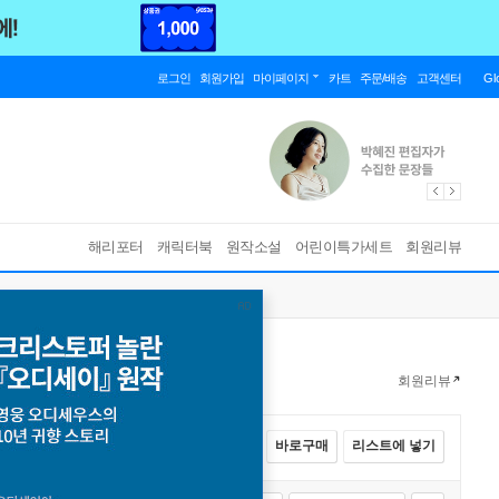
로그인
회원가입
마이페이지
카트
주문/배송
고객센터
Gl
해리포터
캐릭터북
원작소설
어린이특가세트
회원리뷰
회원리뷰
전체선택
카트에 넣기
바로구매
리스트에 넣기