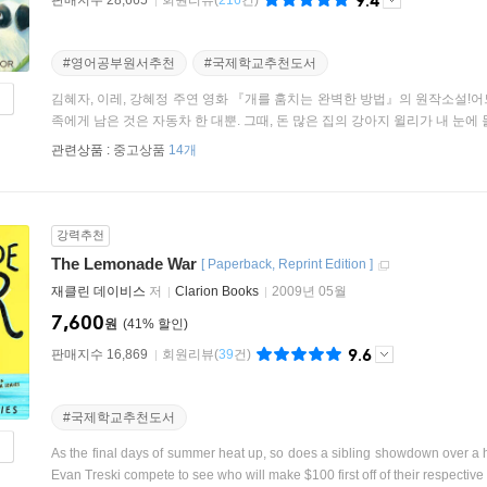
9.4
판매지수 28,665
회원리뷰
(
216
건)
#영어공부원서추천
#국제학교추천도서
김혜자, 이레, 강혜정 주연 영화 『개를 훔치는 완벽한 방법』의 원작소설!어느
족에게 남은 것은 자동차 한 대뿐. 그때, 돈 많은 집의 강아지 윌리가 내 눈에 들
관련상품 :
중고상품
14개
강력추천
The Lemonade War
[
Paperback
Reprint Edition
]
재클린 데이비스
저
Clarion Books
2009년 05월
7,600
원
41
%
9.6
판매지수 16,869
회원리뷰
(
39
건)
#국제학교추천도서
As the final days of summer heat up, so does a sibling showdown over a
Evan Treski compete to see who will make $100 first off of their respective