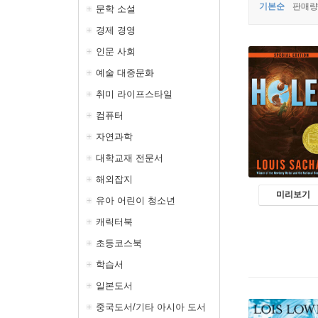
기본순
판매량
문학 소설
경제 경영
인문 사회
예술 대중문화
취미 라이프스타일
컴퓨터
자연과학
대학교재 전문서
해외잡지
미리보기
유아 어린이 청소년
캐릭터북
초등코스북
학습서
일본도서
중국도서/기타 아시아 도서