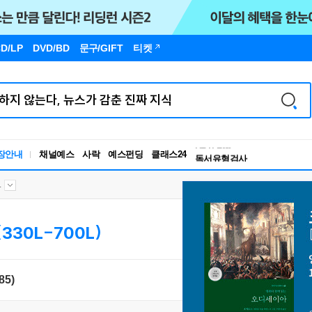
D/LP
DVD/BD
문구
/GIFT
티켓
독서유형검사
RBTI Lab
장안내
채널예스
사락
예스펀딩
클래스24
독서유형검사
.
(330L-700L)
85)