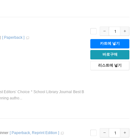
책
[
Paperback
]
카트에 넣기
바로구매
리스트에 넣기
Editors’ Choice * School Library Journal Best B
ning autho...
inner
[
Paperback
Reprint Edition
]