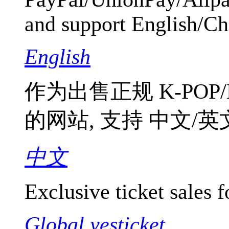
and support English/Ch
English
作为出售正规 K-POP/K
的网站, 支持 中文/
中文
Exclusive ticket sales f
Global yesticket