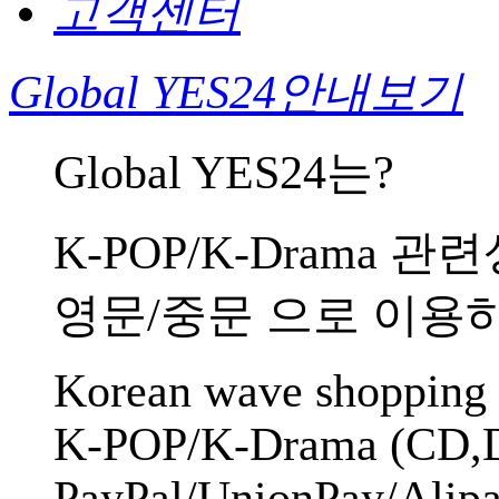
고객센터
Global YES24
안내보기
Global YES24는?
K-POP/K-Drama 
영문/중문 으로 이용하
Korean wave shopping m
K-POP/K-Drama (CD,D
PayPal/UnionPay/Alip