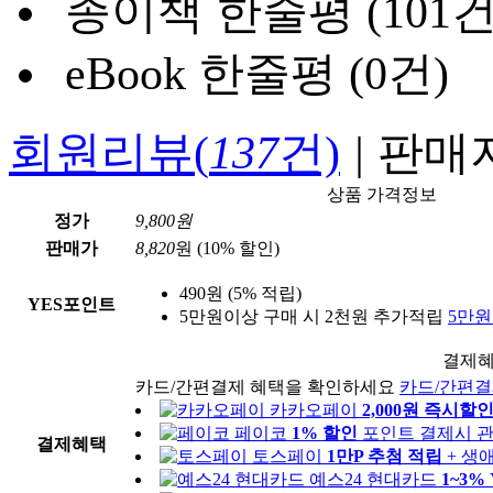
종이책 한줄평 (101건
eBook 한줄평 (0건)
회원리뷰(
137
건)
|
판매지
상품 가격정보
정가
9,800원
판매가
8,820
원
(10% 할인)
490원 (5% 적립)
YES포인트
5만원이상 구매 시 2천원 추가적립
5만원
결제
카드/간편결제 혜택을 확인하세요
카드/간편결
카카오페이
2,000원 즉시할
페이코
1% 할인
포인트 결제시
관
결제혜택
토스페이
1만P 추첨 적립
+ 생
예스24 현대카드
1~3%