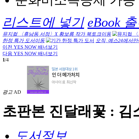
문화비소득공제 가능
리스트에 넣기
eBook
뮤지컬 〈휴남동 서점〉X 황보름 작가 북토크
이동
한정 특가 도서
이동
오직, 예스24에서만
이전 YES NOW 배너보기
다음 YES NOW 배너보기
1
/4
광고
AD
초판본 진달래꽃 : 김
도서정보