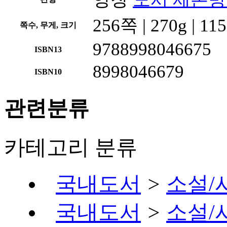
256쪽 | 270g | 1
쪽수, 무게, 크기
9788998046675
ISBN13
8998046679
ISBN10
관련분류
카테고리 분류
국내도서
>
소설/
국내도서
>
소설/