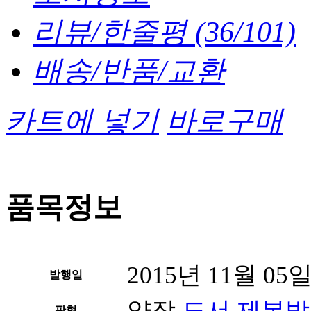
리뷰/한줄평
(36/101)
배송/반품/교환
카트에 넣기
바로구매
품목정보
2015년 11월 05
발행일
양장
도서 제본방
판형