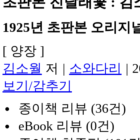
초판본 진달래꽃 : 김
1925년 초판본 오리지
[ 양장 ]
김소월
저
|
소와다리
|
2
보기/감추기
종이책 리뷰 (36건)
eBook 리뷰 (0건)