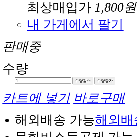
최상매입가
1,800원
내 가게에서 팔기
판매중
수량
수량감소
수량증가
카트에 넣기
바로구매
해외배송 가능
해외배