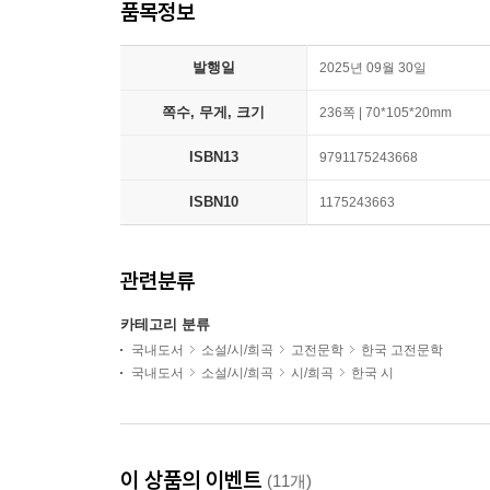
품목정보
발행일
2025년 09월 30일
쪽수, 무게, 크기
236쪽 | 70*105*20mm
ISBN13
9791175243668
ISBN10
1175243663
관련분류
카테고리 분류
국내도서
소설/시/희곡
고전문학
한국 고전문학
국내도서
소설/시/희곡
시/희곡
한국 시
이 상품의 이벤트
(11개)