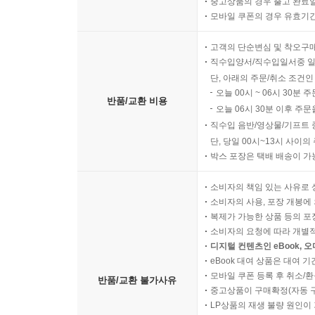
중고상품의 경우 출고 완료일
모바일 쿠폰의 경우 유효기간(
고객의 단순변심 및 착오구
직수입양서/직수입일서중 일
단, 아래의 주문/취소 조건인
오늘 00시 ~ 06시 30분 
반품/교환 비용
오늘 06시 30분 이후 주문
직수입 음반/영상물/기프트 
단, 당일 00시~13시 사이
박스 포장은 택배 배송이 가
소비자의 책임 있는 사유로 
소비자의 사용, 포장 개봉에 
복제가 가능한 상품 등의 포장을 
소비자의 요청에 따라 개별
디지털 컨텐츠인 eBook, 
eBook 대여 상품은 대여 기
모바일 쿠폰 등록 후 취소/환
반품/교환 불가사유
중고상품이 구매확정(자동 
LP상품의 재생 불량 원인이 기