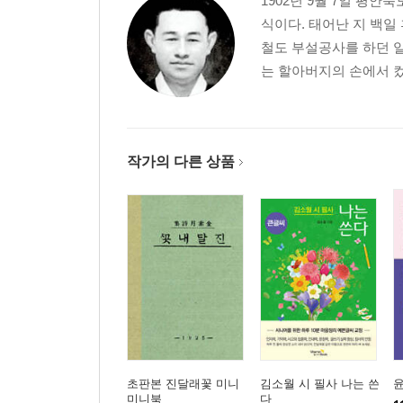
1902년 9월 7일 평
식이다. 태어난 지 백일
철도 부설공사를 하던 
는 할아버지의 손에서 컸는
작가의 다른 상품
초판본 진달래꽃 미니
김소월 시 필사 나는 쓴
미니북
다