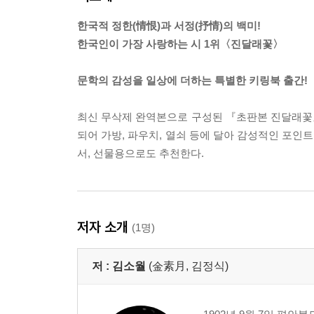
한국적 정한(情恨)과 서정(抒情)의 백미!
한국인이 가장 사랑하는 시 1위〈진달래꽃〉
문학의 감성을 일상에 더하는 특별한 키링북 출간!
최신 무삭제 완역본으로 구성된 『초판본 진달래꽃』
되어 가방, 파우치, 열쇠 등에 달아 감성적인 포인
서, 선물용으로도 추천한다.
저자 소개
(1명)
저 :
김소월
(金素月, 김정식)