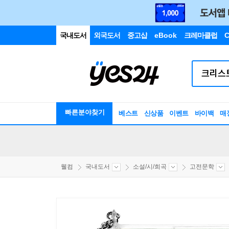
국내도서
외국도서
중고샵
eBook
크레마클럽
C
빠른분야찾기
베스트
신상품
이벤트
바이백
매
웰컴
국내도서
소설/시/희곡
고전문학