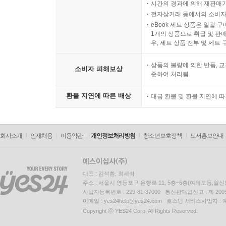
시간의 경과에 의해 재판매가
전자상거래 등에서의 소비자
eBook 세트 상품은 일괄 
1개의 상품으로 취급 및 판매
우, 세트 상품 전부 및 세트
상품의 불량에 의한 반품, 교
소비자 피해보상
준하여 처리됨
환불 지연에 따른 배상
대금 환불 및 환불 지연에 
회사소개
인재채용
이용약관
개인정보처리방침
청소년보호정책
도서홍보안내
대표 : 김석환, 최세라
주소 : 서울시 영등포구 은행로 11, 5층~6층(여의도동,일신
사업자등록번호 : 229-81-37000 통신판매업신고 : 제 200
이메일 : yes24help@yes24.com 호스팅 서비스사업자 :
Copyright ⓒ YES24 Corp. All Rights Reserved.