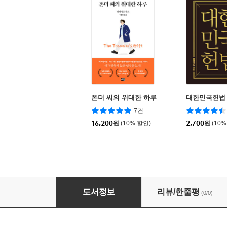
폰더 씨의 위대한 하루
대한민국헌법
7건
16,200
원
(10% 할인)
2,700
원
(10%
초판본 진달래꽃 미니미니 키링북
도서정보
리뷰/한줄평
(0/0)