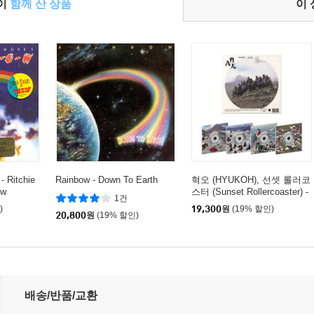
들이
함께 산 상품
이
 Ritchie
Rainbow - Down To Earth
혁오 (HYUKOH), 선셋 롤러코
ow
스터 (Sunset Rollercoaster) -
1건
AAA [4종 중 1종 랜덤발송]
)
19,300
원
(19% 할인)
20,800
원
(19% 할인)
배송/반품/교환