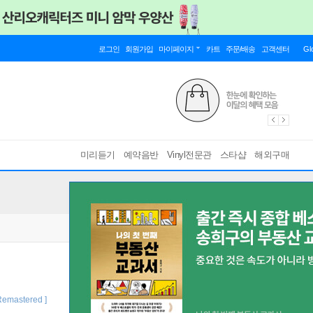
로그인
회원가입
마이페이지
카트
주문/배송
고객센터
Gl
미리듣기
예약음반
Vinyl전문관
스타샵
해외구매
Remastered ]