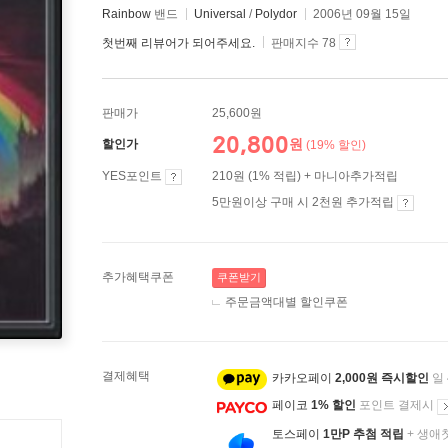
Rainbow
밴드
Universal
/
Polydor
2006년 09월 15일
첫번째 리뷰어가 되어주세요.
판매지수 78
판매가
25,600원
20,800
원
할인가
(19% 할인)
YES포인트
210원 (1% 적립) + 마니아추가적립
5만원이상 구매 시 2천원 추가적립
추가혜택쿠폰
쿠폰받기
주문금액대별 할인쿠폰
결제혜택
카카오페이
2,000원 즉시할인
일
페이코
1% 할인
포인트 결제시
토스페이
1만P 추첨 적립
+ 생애