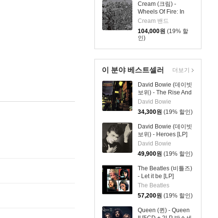
Cream (크림) -
Wheels Of Fire: In
The Studio [3LP]
Cream 밴드
104,000
원
(19% 할
인)
이 분야 베스트셀러
더보기
David Bowie (데이빗
보위) - The Rise And
Fall Of Ziggy
David Bowie
Stardust And The
34,300
원
(19% 할인)
Spiders From Mars
[LP]
David Bowie (데이빗
보위) - Heroes [LP]
David Bowie
49,900
원
(19% 할인)
The Beatles (비틀즈)
- Let it be [LP]
The Beatles
57,200
원
(19% 할인)
Queen (퀸) - Queen