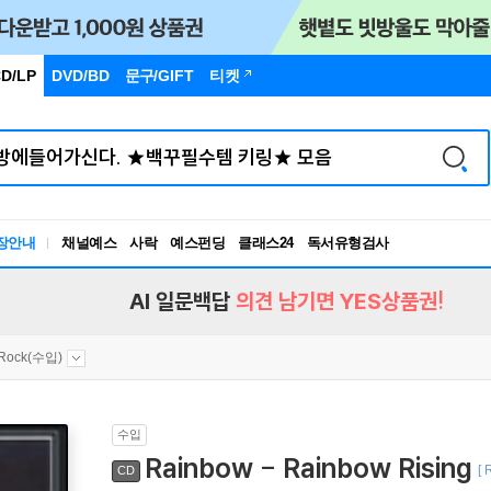
D/LP
DVD/BD
문구
/GIFT
티켓
장안내
채널예스
사락
예스펀딩
클래스24
독서유형검사
RBTI Lab
독서유형검사
AI 일문백답
의견 남기면 YES상품권!
 Rock(수입)
수입
Rainbow - Rainbow Rising
[ 
CD