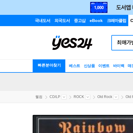
국내도서
외국도서
중고샵
eBook
크레마클럽
C
빠른분야찾기
베스트
신상품
이벤트
바이백
매
웰컴
CD/LP
ROCK
Old Rock
Old