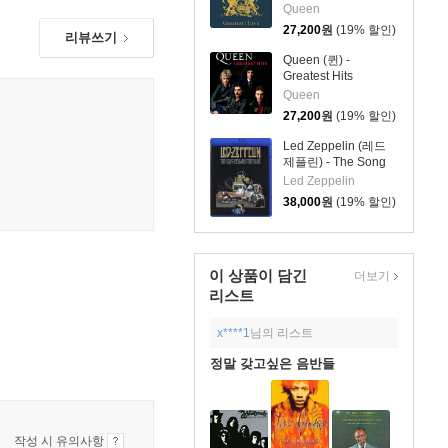
Queen
27,200
원
(19% 할인)
리뷰쓰기
Queen (퀸) -
Greatest Hits
Queen
27,200
원
(19% 할인)
Led Zeppelin (레드
제플린) - The Song
Remains The Same
Led Zeppelin
38,000
원
(19% 할인)
이 상품이 담긴
더보기
리스트
x****1
님의 리스트
정말 갖고싶은 음반들
작성 시 유의사항