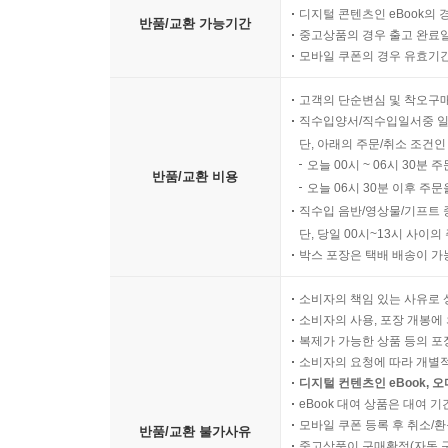
디지털 콘텐츠인 eBook의 
반품/교환 가능기간
중고상품의 경우 출고 완료일
모바일 쿠폰의 경우 유효기간(
고객의 단순변심 및 착오구
직수입양서/직수입일서중 일
단, 아래의 주문/취소 조건인
오늘 00시 ~ 06시 30분 
반품/교환 비용
오늘 06시 30분 이후 주문
직수입 음반/영상물/기프트 
단, 당일 00시~13시 사이
박스 포장은 택배 배송이 가
소비자의 책임 있는 사유로 
소비자의 사용, 포장 개봉에 
복제가 가능한 상품 등의 포장을 
소비자의 요청에 따라 개별
디지털 컨텐츠인 eBook, 
eBook 대여 상품은 대여 기
모바일 쿠폰 등록 후 취소/환
반품/교환 불가사유
중고상품이 구매확정(자동 