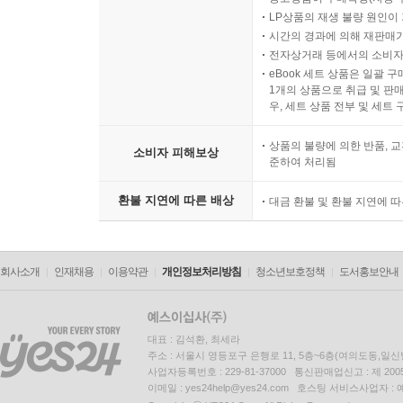
LP상품의 재생 불량 원인이 기
시간의 경과에 의해 재판매가
전자상거래 등에서의 소비자
eBook 세트 상품은 일괄 
1개의 상품으로 취급 및 판매
우, 세트 상품 전부 및 세트
상품의 불량에 의한 반품, 교
소비자 피해보상
준하여 처리됨
환불 지연에 따른 배상
대금 환불 및 환불 지연에 
회사소개
인재채용
이용약관
개인정보처리방침
청소년보호정책
도서홍보안내
대표 : 김석환, 최세라
주소 : 서울시 영등포구 은행로 11, 5층~6층(여의도동,일신
사업자등록번호 : 229-81-37000 통신판매업신고 : 제 200
이메일 : yes24help@yes24.com 호스팅 서비스사업자 :