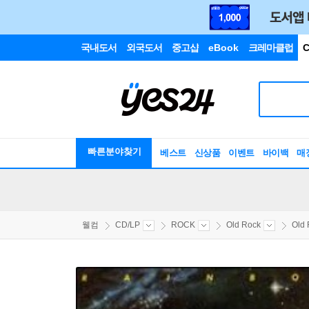
국내도서
외국도서
중고샵
eBook
크레마클럽
C
빠른분야찾기
베스트
신상품
이벤트
바이백
매
웰컴
CD/LP
ROCK
Old Rock
Old