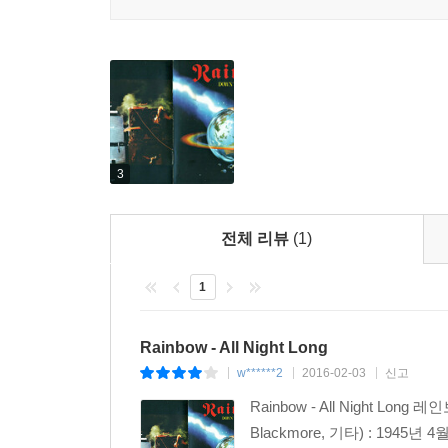
3
전체 리뷰
(1)
1
Rainbow - All Night Long
w******2
2016-02-03
신고
|
|
|
Rainbow - All Night Lon
Blackmore, 기타) : 1945