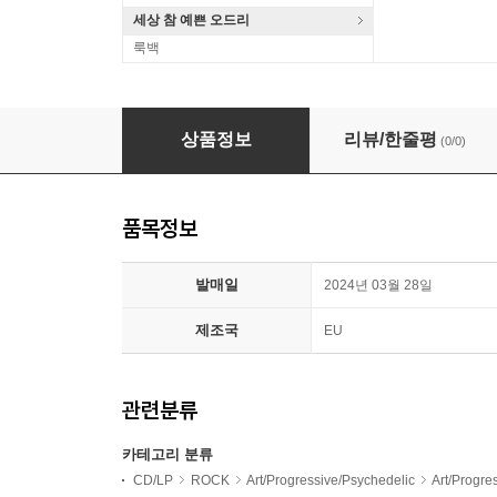
세상 참 예쁜 오드리
룩백
Rainbow (레인보우) - Live In The Dark [화이
상품정보
리뷰/한줄평
(0/0)
품목정보
발매일
2024년 03월 28일
제조국
EU
관련분류
카테고리 분류
CD/LP
ROCK
Art/Progressive/Psychedelic
Art/Progr