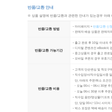
반품/교환 안내
※ 상품 설명에 반품/교환과 관련한 안내가 있는경우 아래 
마이페이지 >
반품/교환 신청
반품/교환 방법
판매자 배송 상품은 판매자와
출고 완료 후 10일 이내의 
디지털 콘텐츠인 eBook의 
반품/교환 가능기간
중고상품의 경우 출고 완료일
모바일 쿠폰의 경우 유효기간(
고객의 단순변심 및 착오구
직수입양서/직수입일서중 일
단, 아래의 주문/취소 조건인
오늘 00시 ~ 06시 30분 
반품/교환 비용
오늘 06시 30분 이후 주문
직수입 음반/영상물/기프트 
단, 당일 00시~13시 사이
박스 포장은 택배 배송이 가