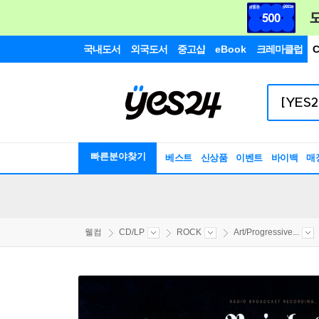
국내도서
외국도서
중고샵
eBook
크레마클럽
C
빠른분야찾기
베스트
신상품
이벤트
바이백
매
웰컴
CD/LP
ROCK
Art/Progressive...