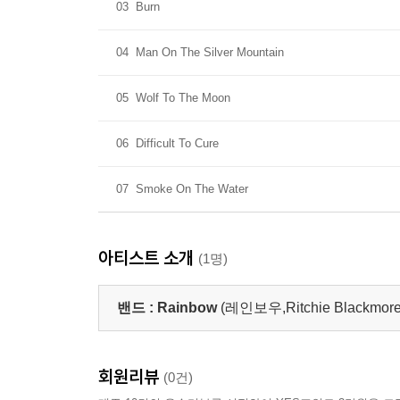
03
Burn
04
Man On The Silver Mountain
05
Wolf To The Moon
06
Difficult To Cure
07
Smoke On The Water
아티스트 소개
(1명)
밴드 :
Rainbow
(레인보우,Ritchie Blackmore
회원리뷰
(0건)