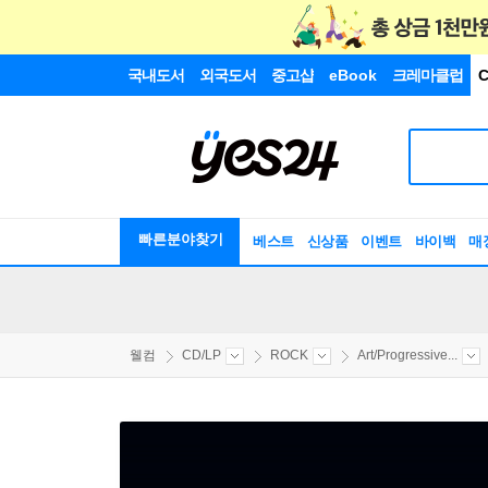
국내도서
외국도서
중고샵
eBook
크레마클럽
C
빠른분야찾기
베스트
신상품
이벤트
바이백
매
웰컴
CD/LP
ROCK
Art/Progressive...