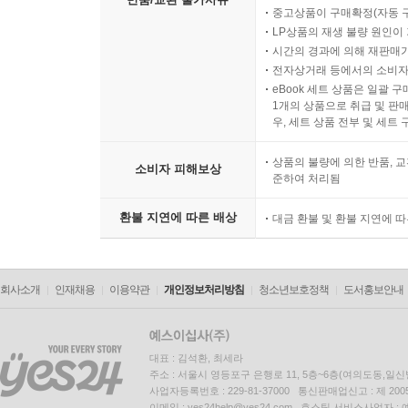
중고상품이 구매확정(자동 
LP상품의 재생 불량 원인이 기
시간의 경과에 의해 재판매가
전자상거래 등에서의 소비자
eBook 세트 상품은 일괄 
1개의 상품으로 취급 및 판매
우, 세트 상품 전부 및 세트
상품의 불량에 의한 반품, 교
소비자 피해보상
준하여 처리됨
환불 지연에 따른 배상
대금 환불 및 환불 지연에 
회사소개
인재채용
이용약관
개인정보처리방침
청소년보호정책
도서홍보안내
대표 : 김석환, 최세라
주소 : 서울시 영등포구 은행로 11, 5층~6층(여의도동,일신
사업자등록번호 : 229-81-37000 통신판매업신고 : 제 200
이메일 : yes24help@yes24.com 호스팅 서비스사업자 :