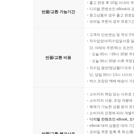
출고 완료 후 10일 이내의 
디지털 콘텐츠인 eBook의 
반품/교환 가능기간
중고상품의 경우 출고 완료일
모바일 쿠폰의 경우 유효기간(
고객의 단순변심 및 착오구
직수입양서/직수입일서중 일
단, 아래의 주문/취소 조건인
오늘 00시 ~ 06시 30분 
반품/교환 비용
오늘 06시 30분 이후 주문
직수입 음반/영상물/기프트 
단, 당일 00시~13시 사이
박스 포장은 택배 배송이 가
소비자의 책임 있는 사유로 
소비자의 사용, 포장 개봉에 
복제가 가능한 상품 등의 포장을 
소비자의 요청에 따라 개별
디지털 컨텐츠인 eBook, 
eBook 대여 상품은 대여 기
모바일 쿠폰 등록 후 취소/환
반품/교환 불가사유