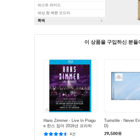
퍼스트 라이드
세상 참 예쁜 오드리
룩백
이 상품을 구입하신 분
Hans Zimmer - Live In Pragu
Turnstile - Never E
e 한스 짐머 2016년 프라하
D)
공연 라이브 [블루레이]
29,500
원
4건