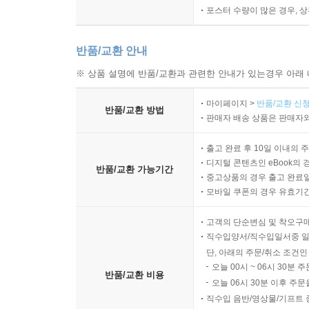
포스터 수량이 많은 경우, 
반품/교환 안내
※ 상품 설명에 반품/교환과 관련한 안내가 있는경우 아래 
마이페이지 >
반품/교환 신청
반품/교환 방법
판매자 배송 상품은 판매자와
출고 완료 후 10일 이내의 
디지털 콘텐츠인 eBook의 
반품/교환 가능기간
중고상품의 경우 출고 완료일
모바일 쿠폰의 경우 유효기간(
고객의 단순변심 및 착오구
직수입양서/직수입일서중 일
단, 아래의 주문/취소 조건인
오늘 00시 ~ 06시 30분 
반품/교환 비용
오늘 06시 30분 이후 주문
직수입 음반/영상물/기프트 