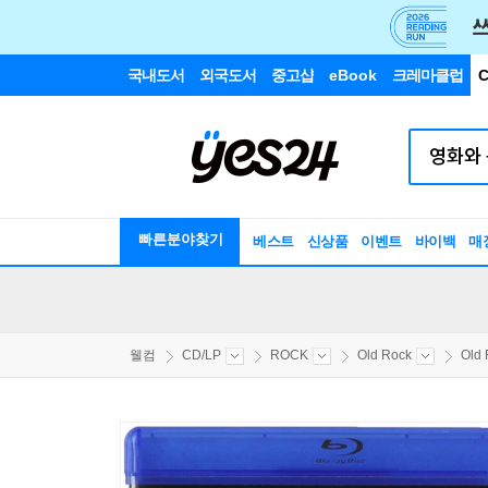
국내도서
외국도서
중고샵
eBook
크레마클럽
C
빠른분야찾기
베스트
신상품
이벤트
바이백
매
웰컴
CD/LP
ROCK
Old Rock
Old