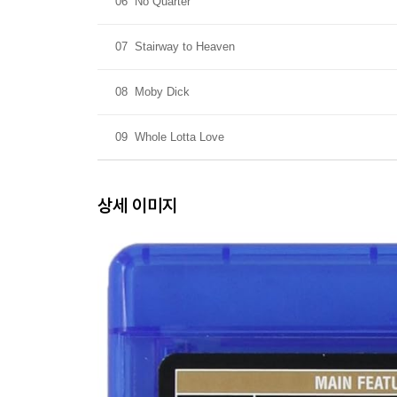
06
No Quarter
07
Stairway to Heaven
08
Moby Dick
09
Whole Lotta Love
상세 이미지