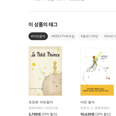
이 상품의 태그
#어린왕자
#KBS2TV북유럽
#멜로디책방
#20세
초판본 어린왕자
어린 왕자
생텍쥐페리 저/김미정 역
더스토리
앙투안 드 생텍쥐페리 저/황현산 역
|
2,700
원
(10% 할인)
10,620
원
(10% 할인)