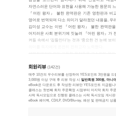
할 문제야. 내가 만난 사업가에게 별은 황금이었어. 
자연스러운 단어와 표현을 사용해 가능한 원문의 느낌
“무슨 말이야?”
『어린 왕자』 불한 완역판은 기존 영한판과 비교
“밤에 하늘을 바라볼 때, 그 별들 중 한 곳에 내가
영어로 번역되며 다소 의미가 달라졌던 내용을, 우
웃는 것 같이 보일 거야.”
김미성 교수는 이번 『어린 왕자』 불한 완역판을 
그리고 어린 왕자는 다시 한 번 웃었다.
어지러운 사회 분위기에 짓눌려 『어린 왕자』가 전
“그리고 슬픔이 가라앉으면(슬픔은 언젠가는 가라앉는
켜들 속에서 ‘길들인다’는 것과 ‘중요한 건 눈에 보
아저씨는 나와 함께 웃고 싶어질 거고. 그럴 때면 
의미를 독자에게 온전히 전하고자 노력했다.
놀랄 거야. 그럼 친구들에게 이렇게 말해 줘. ‘응,
생텍쥐페리의 의미 가득한 문장들을 고스란히 옮긴 이
아저씨한테 몹쓸 짓을 한 셈이 되겠네…….”
어린 왕자는 다시 웃었다.
회원리뷰
김민지의 환상적이고 서정 가득한 일러스트로 재탄
(142건)
“그건 마치 내가 아저씨한테 별들 대신, 웃을 줄 아는
매주 10건의 우수리뷰를 선정하여 YES포인트 3만원을 드
3,000원 이상 구매 후 리뷰 작성 시
일반회원 300원, 마니아
『어린 왕자』는 인디고 [아름다운 고전시리즈] 중 
--- p.149~150
eBook은 다운로드 후 작성한 리뷰만 YES포인트 지급됩니
사랑스럽게 만들어 주며, 독자들에게 따사롭고 평
클래스는 첫번째 회차 주문확정 시점부터 마지막 회차 주문
동심의 세계에 빠져들어 가는 경험을 할 수 있을 것
사락 독서모임으로 진행된 클래스는 사락 독서모임 게시판
eBook 페이백, CD/LP, DVD/Blu-ray, 패션 및 판매금