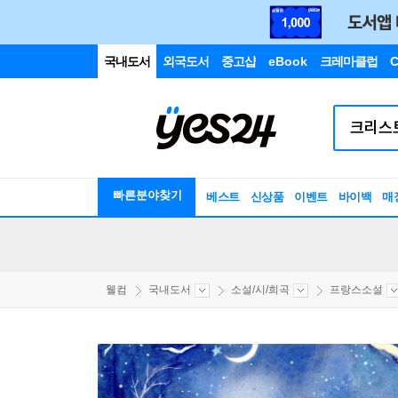
국내도서
외국도서
중고샵
eBook
크레마클럽
C
빠른분야찾기
베스트
신상품
이벤트
바이백
매
웰컴
국내도서
소설/시/희곡
프랑스소설