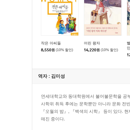
작은 아씨들
어린 왕자
빨
민
8,550
원
(10% 할인)
14,220
원
(10% 할인)
1
역자 : 김미성
연세대학교와 동대학원에서 불어불문학을 공부했
사학위 취득 후에는 문학뿐만 아니라 문화 전반
『오월의 밤』, 『백색의 시학』 등이 있다.
매진 중이다.