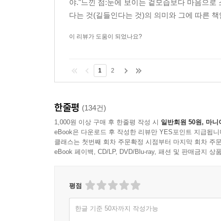
야."느낀 점:눈에 보이는 겉모습보다 마음으로
다는 것(길들인다는 것)의 의미와 그에 따른 책
이 리뷰가 도움이 되었나요?
1
2
한줄평
(134건)
1,000원 이상 구매 후 한줄평 작성 시
일반회원 50원, 마니
eBook은 다운로드 후 작성한 리뷰만 YES포인트 지급됩니
클래스는 첫번째 회차 주문확정 시점부터 마지막 회차 주문
eBook 페이백, CD/LP, DVD/Blu-ray, 패션 및 판매금
평점
한글 기준 50자까지 작성가능