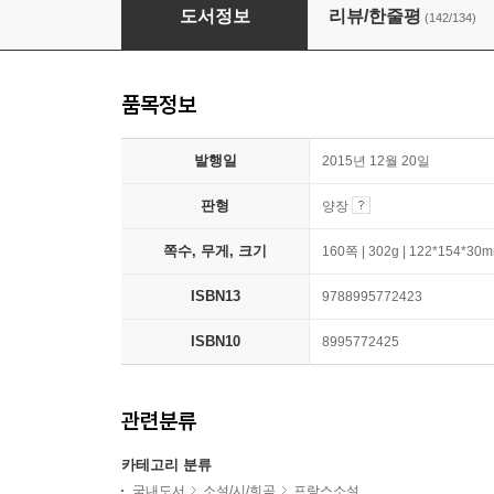
어린 왕자
도서정보
리뷰/한줄평
(142/134)
품목정보
발행일
2015년 12월 20일
판형
양장
쪽수, 무게, 크기
160쪽 | 302g | 122*154*30
ISBN13
9788995772423
ISBN10
8995772425
관련분류
카테고리 분류
국내도서
소설/시/희곡
프랑스소설