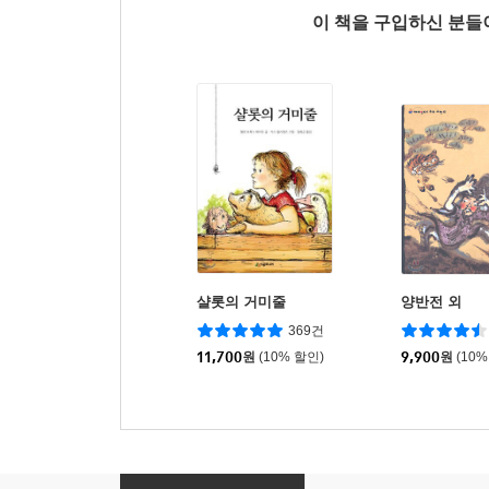
이 책을 구입하신 분
샬롯의 거미줄
양반전 외
369건
11,700
원
(10% 할인)
9,900
원
(10%