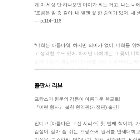
게 이 세상 단 하나뿐인 아이가 되는 거고, 나는 너에
“조금은 알 것 같아. 내 별엔 꽃 한 송이가 있어. 내
--- p.114~116
“너희는 아름다워. 하지만 의미가 없어. 너희를 위
고 생각할 수도 있어. 하지만 나에게는 그 꽃이 너희
잡아 주었기 때문이야.(나비를 위해 두세 마리는 빼
주었어. 내 장미꽃이니까.”
어린 왕자가 꽃들에게 계속 말했다. 그러고 난 뒤 어
출판사 리뷰
“잘 있어.” 어린 왕자가 말했다.
“그래, 잘 가. 내 비밀을 말해 줄게. 비밀은 아주 
프랑스어 원문의 감동이 아름다운 한글로!
“가장 중요한 건 눈에는 보이지 않아…….” 어린 
『어린 왕자』 불한 완역판(개정판) 출간!
--- p.121~122
인디고 [아름다운 고전 시리즈] 첫 번째 책이며,
감성이 살아 숨 쉬는 프랑스어 원서를 연세대학교
“모든 사람들에게 별이 똑같지는 않아. 여행자에게 
감성을 고스란히 담아내기 위해 신중하고 세심하