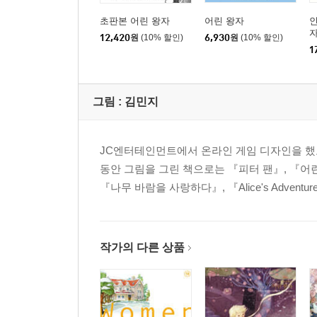
초판본 어린 왕자
어린 왕자
인
자
12,420
원
(10% 할인)
6,930
원
(10% 할인)
1
그림 :
김민지
JC엔터테인먼트에서 온라인 게임 디자인을 했고
동안 그림을 그린 책으로는 『피터 팬』, 『어
『나무 바람을 사랑하다』, 『Alice's Adventures
작가의 다른 상품