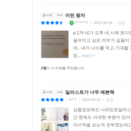
어린 왕자
종이책
구매
j*******7
2015-08-18
신고
|
|
|
p.174 네가 오후 네 시에 온
들여지고 싶은 여우가 길들이고
데.. 내가 나이를 먹고 기대
었...
더보기
2명
이 이 리뷰를 추천합니다.
일러스트가 너무 예쁜책
종이책
구매
b***i
2019-04-11
신고
|
|
|
상품정보에도 나와있듯일러스트
간 문체도 어색한 부분이 있
아서적을 보는게 전부였는데간만