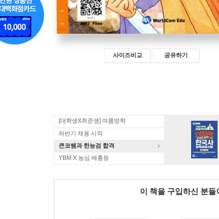
사이즈비교
공유하기
[대학생X취준생] 여름방학
하반기 채용 시작
큰코쌤과 한능검 합격
YBM X 농심 배홍동
이 책을 구입하신 분