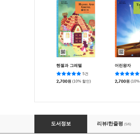
헨젤과 그레텔
어린왕자
5건
2,700
원
(10% 할인)
2,700
원
(10%
베니스의 상인
도서정보
리뷰/한줄평
(5/6)