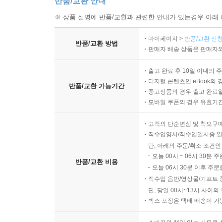
반품/교환 안내
※ 상품 설명에 반품/교환과 관련한 안내가 있는경우 아래 
마이페이지 >
반품/교환 신청
반품/교환 방법
판매자 배송 상품은 판매자와
출고 완료 후 10일 이내의 
디지털 콘텐츠인 eBook의 
반품/교환 가능기간
중고상품의 경우 출고 완료일
모바일 쿠폰의 경우 유효기간(
고객의 단순변심 및 착오구
직수입양서/직수입일서중 일
단, 아래의 주문/취소 조건인
오늘 00시 ~ 06시 30분 
반품/교환 비용
오늘 06시 30분 이후 주문
직수입 음반/영상물/기프트 
단, 당일 00시~13시 사이
박스 포장은 택배 배송이 가