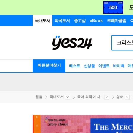
국내도서
외국도서
중고샵
eBook
크레마클럽
C
빠른분야찾기
베스트
신상품
이벤트
바이백
매
웰컴
국내도서
국어 외국어 사...
영어