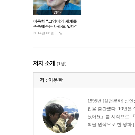
읽다
이용한 “고양이의 세계를
존중해주는 나라도 있다”
2014년 08월 11일
저자 소개
(1명)
저 :
이용한
1995년 [실천문학] 신
집을 출간했다. 10년은 
웠어요』를 시작으로 『
책을 원작으로 한 영화 [