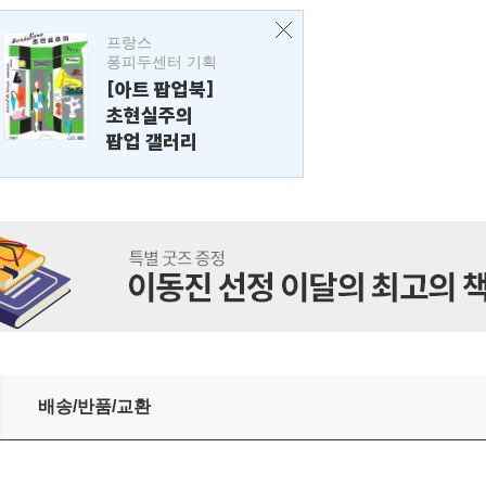
프랑스
퐁피두센터 기획
[아트 팝업북]
초현실주의
팝업 갤러리
배송/반품/교환