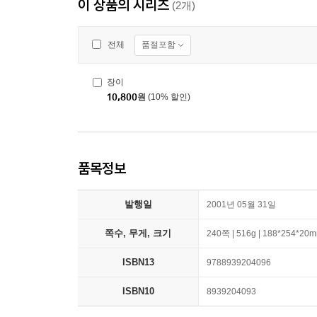
이 상품의 시리즈
(2개)
품절포함
전체
장이
10,800
원
(10% 할인)
품목정보
발행일
2001년 05월 31일
쪽수, 무게, 크기
240쪽 | 516g | 188*254*20
ISBN13
9788939204096
ISBN10
8939204093