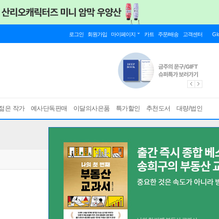
로그인
회원가입
마이페이지
카트
주문/배송
고객센터
Gl
젊은 작가
예사단독판매
이달의사은품
특가할인
추천도서
대량/법인