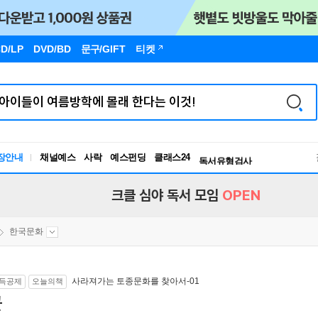
D/LP
DVD/BD
문구
/GIFT
티켓
장안내
채널예스
사락
예스펀딩
클래스24
독서유형검사
RBTI Lab
독서유형검사
크클 심야 독서 모임
OPEN
한국문화
사라져가는 토종문화를 찾아서-01
득공제
오늘의책
꾼