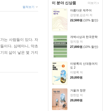
이 분야 신상품
더보기
펼쳐보기
아름다운 제주어
강영봉,김순자 저
22,500
원
(10% 할인)
개벽사상과 한국문학
가는 사람들이 있다. 자
정지창 저
들이다. 심메마니, 약초
27,000
원
(10% 할인)
종지기의 삶이 낳은 몇 가지
이병록의 신대동여지
도 2
이병록 저
20,000
원
거울과 창문
장한업 저
20,000
원