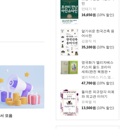
인
민태기 저
16,650
원
(10% 할인)
알기쉬운 한국건축 용
어사전
김왕직 저
35,100
원
(10% 할인)
영국화가 엘리자베스
키스의 올드 코리아
세트(완전 복원판 +
원서 복원판)
엘리자베스 키스,엘스펫 키스 로버트슨 스콧 저/송영달 역
47,700
원
(10% 할인)
돌아온 외규장각 의궤
와 외교관 이야기
유복렬 저
13,500
원
(10% 할인)
도서 모음