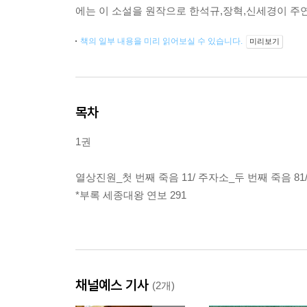
에는 이 소설을 원작으로 한석규,장혁,신세경이 주
책의 일부 내용을 미리 읽어보실 수 있습니다.
미리보기
목차
1권
열상진원_첫 번째 죽음 11/ 주자소_두 번째 죽음 81/
*부록 세종대왕 연보 291
채널예스 기사
(2개)