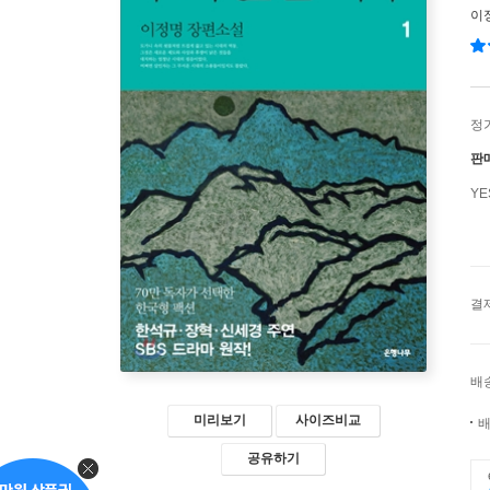
이
정
판
Y
결
배
미리보기
사이즈비교
배
공유하기