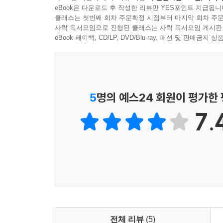
eBook은 다운로드 후 작성한 리뷰만 YES포인트 지급됩니
오랜 허물을 벗으려 하는 문명 대전환기였다. 이
클래스는 첫번째 회차 주문확정 시점부터 마지막 회차 주문
백성들이 쓰기 편한 글자를 만들려는 세종과 그
사락 독서모임으로 진행된 클래스는 사락 독서모임 게시판
이익에만 급급한 지금의 기성 정치권에 대한 준엄한
eBook 페이백, CD/LP, DVD/Blu-ray, 패션 및 판매금
독자들은 시대의 요구를 피하지 않는 집현전 학사들
통해 역사의 갈피 속에 묻힌 거대한 진실을 마주하게
역사책에서 걸어 나온 듯한 세종 시대의 인물들
5
명의 예스24 회원이 평가한
해박한 지적 탐구가 돋보이는 본격 한국형 팩션
7.
작가는 대학 시절 한글의 신비로움과 역동적 개혁 군
수집하고 삼십 번 넘게 고쳐 쓴 끝에 이 소설을 완성
《뿌리 깊은 나무》에서 세종은 반대파의 공격
비밀결사인 작약시계의 계원인 집현전 학사 성삼문
대제학 최만리와 부제학 정인지는 거대한 역사의 흐
역사 속에 박제화된 인물들도 막 역사책 속에서 걸
개인사와 감당할 수 없는 현실 앞에 고뇌하고, 
인물이다. 사건 해결의 열쇠를 쥔 수수께끼의 무수리
전체 리뷰
(5)