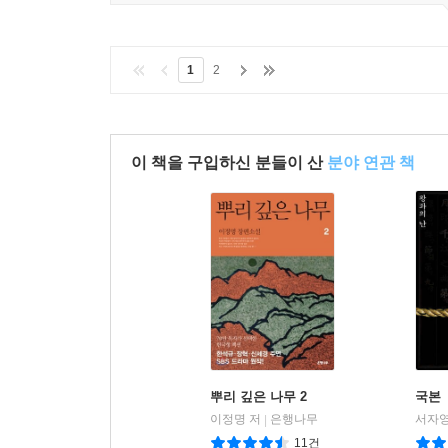
1
2
이 책을 구입하신 분들이 산
분야 연관 책
뿌리 깊은 나무 2
국본
이정명 저
은행나무
서자영
|
11건