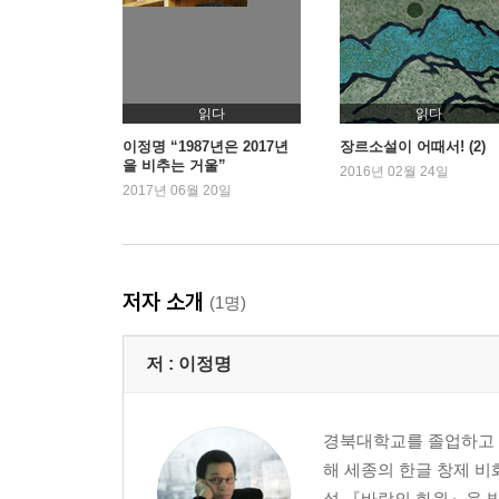
읽다
읽다
이정명 “1987년은 2017년
장르소설이 어때서! (2)
을 비추는 거울”
2016년 02월 24일
2017년 06월 20일
저자 소개
(1명)
저 :
이정명
경북대학교를 졸업하고 [
해 세종의 한글 창제 비
설 『바람의 화원』을 발