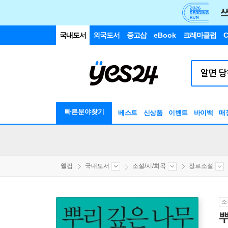
국내도서
외국도서
중고샵
eBook
크레마클럽
C
빠른분야찾기
베스트
신상품
이벤트
바이백
매
웰컴
국내도서
소설/시/희곡
장르소설
소
뿌