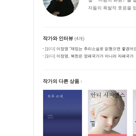
자들의 폭발적 호응을 얻
작가와 인터뷰
(4개)
[읽다]
이정명 “재밌는 추리소설로 읽혔으면 좋겠어요
[읽다]
이정명, 북한은 깡패국가가 아니라 자폐국가
작가의 다른 상품