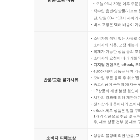
반품/교환 비용
오늘 06시 30분 이후 주문
직수입 음반/영상물/기프트 
단, 당일 00시~13시 사이
박스 포장은 택배 배송이 가
소비자의 책임 있는 사유로 
소비자의 사용, 포장 개봉에 
복제가 가능한 상품 등의 포장을 
소비자의 요청에 따라 개별
디지털 컨텐츠인 eBook, 
eBook 대여 상품은 대여 기
모바일 쿠폰 등록 후 취소/환
반품/교환 불가사유
중고상품이 구매확정(자동 
LP상품의 재생 불량 원인이 기
시간의 경과에 의해 재판매가
전자상거래 등에서의 소비자
eBook 세트 상품은 일괄 
1개의 상품으로 취급 및 판매
우, 세트 상품 전부 및 세트
상품의 불량에 의한 반품, 교
소비자 피해보상