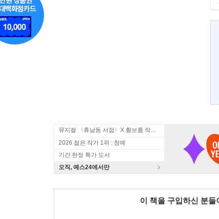
뮤지컬 〈휴남동 서점〉X 황보름 작가 북토크
2026 젊은 작가 1위 : 청예
기간 한정 특가 도서
오직, 예스24에서만
이 책을 구입하신 분