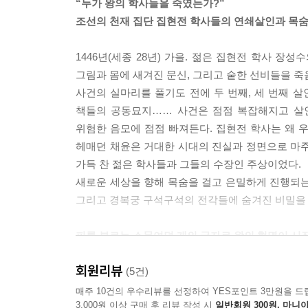
“누가 왕의 학사들을 죽였는가?”
조선의 천재 집단 집현전 학사들의 연쇄살인과 목숨
1446년(세종 28년) 가을. 젊은 집현전 학사 
그림과 몸에 새겨진 문신, 그리고 숱한 선비들을 죽
사건의 실마리를 풀기도 전에 두 번째, 세 번째 살
책들의 공동묘지…… 사건은 점점 복잡해지고 살인
위험한 음모에 점점 빠져든다. 집현전 학사는 왜 
헤매던 채윤은 거대한 시대의 진실과 정면으로 마주
가득 찬 젊은 학사들과 그들의 수장인 주상이었다.
새로운 세상을 향해 목숨을 걸고 은밀하게 진행되는
그리고 경복궁 구석구석의 전각들에 숨겨진 비밀을
피를 부르는 스물여덟 개의 글자로 왕의 혁명이 시
회원리뷰
《뿌리 깊은 나무》는 세종 시대, 훈민정음 반포
(5건)
이면에는 뛰어난 천재 집단이 목숨을 걸고 추진하는
매주 10건의 우수리뷰를 선정하여 YES포인트 3만원을 드
3,000원 이상 구매 후 리뷰 작성 시
일반회원 300원, 마니아
주인공 채윤이 마주한 세종의 시대는 한반도 역사