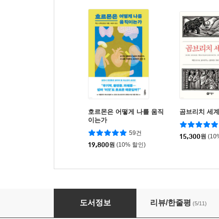
호르몬은 어떻게 나를 움직
곰브리치 세
이는가
59건
15,300
원
(10
19,800
원
(10% 할인)
뿌리 깊은 나무 1
도서정보
리뷰/한줄평
(5/11)