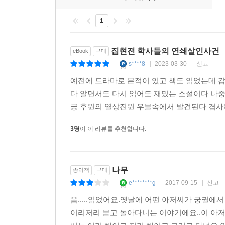
인물들 간의 대립과 갈등, 얽히고설킨 의혹과 사랑이
1
아울러 탄탄한 스토리와 치밀한 복선은 지적인 독서의 
사건을 해결하는 중요한 열쇠로 작용한다.
마방진, [지수귀문도], 강희안의 [고사관수도] 등에
집현전 학사들의 연쇄살인사건
eBook
구매
강녕전 등 경복궁의 여러 건축물에 숨겨진 철학적
s****8
2023-03-30
신고
|
|
|
서사가 흥미진진하게 펼쳐진다.
예전에 드라마로 본적이 있고 책도 읽었는데 
다 알면서도 다시 읽어도 재밌는 소설이다 나중
궁 후원의 열상진원 우물속에서 발견된다 겸사복
언론 리뷰
3명
이 이 리뷰를 추천합니다.
‘한국의 《다빈치 코드》’라 할 만하다. 연쇄살
정치적 코드와 한글 창제의 원리가 놀라운 방식으로
나무
종이책
구매
사건을 풀어가는 데 사용된 수학, 천문학, 건축, 
e********g
2017-09-15
신고
|
|
|
음.....읽었어요.옛날에 어떤 아저씨가 궁궐
한글창제를 다룬 역사 미스터리. 천문학, 수학 등 
이리저리 묻고 돌아다니는 이야기에요..이 아저