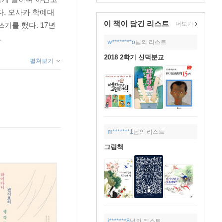
. 오사카 학예대
이 책이 담긴
리스트
더보기
기를 했다. 17년
.
w********o
님의 리스트
2018 2학기 신덕분교
펼쳐보기
m*******1
님의 리스트
그림책
j*******8
님의 리스트