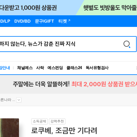
D/LP
DVD/BD
문구
/GIFT
티켓
장안내
채널예스
사락
예스펀딩
클래스24
독서유형검사
RBTI Lab
독서유형검사
주말에는 더욱 알뜰하게!
최대 2,000원 상품권 받으
른나라 ...
소득공제
강력추천
로쿠베, 조금만 기다려