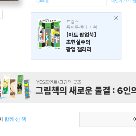
7,000원
매입가 2,000
프랑스
퐁피두센터 기획
[아트 팝업북]
초현실주의
팝업 갤러리
들이
함께 산 책