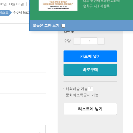
06년 03월 03일
원제 :
: ろくべえ まってろよ
4-6세 top100 1주
베스트
오늘은 그만 보기
판매중
수량
카트에 넣기
바로구매
해외배송 가능
문화비소득공제 가능
리스트에 넣기