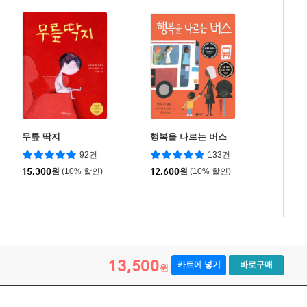
무릎 딱지
행복을 나르는 버스
92건
133건
15,300
원
(10% 할인)
12,600
원
(10% 할인)
13,500
카트에 넣기
바로구매
원