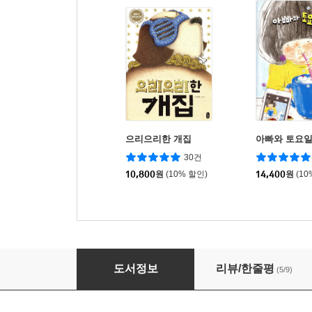
으리으리한 개집
아빠와 토요
30건
10,800
원
(10% 할인)
14,400
원
(10
로쿠베, 조금만 기다려
도서정보
리뷰/한줄평
(5/9)