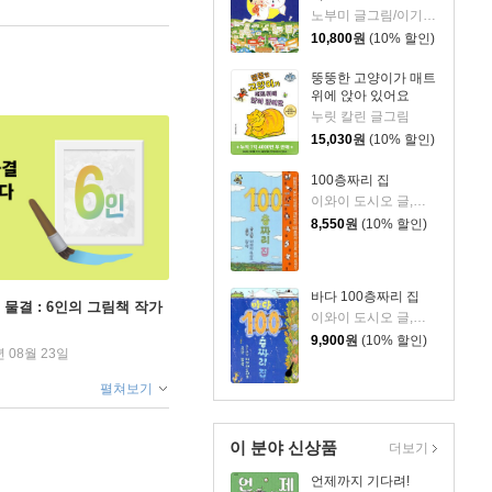
노부미 글그림/이기웅 역
10,800
원
(10% 할인)
뚱뚱한 고양이가 매트
위에 앉아 있어요
누릿 칼린 글그림
15,030
원
(10% 할인)
100층짜리 집
이와이 도시오 글,그림/김숙 역
8,550
원
(10% 할인)
바다 100층짜리 집
 물결 : 6인의 그림책 작가
이와이 도시오 글,그림/김숙 역
9,900
원
(10% 할인)
년 08월 23일
펼쳐보기
이 분야 신상품
더보기
언제까지 기다려!