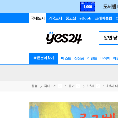
국내도서
외국도서
중고샵
eBook
크레마클럽
C
빠른분야찾기
베스트
신상품
이벤트
바이백
매
웰컴
국내도서
유아
4-6세
4-6세 다