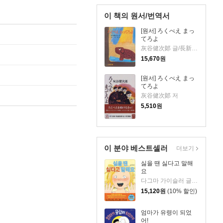
이 책의 원서/번역서
[원서] ろくべえ まっ
てろよ
灰谷健次郞 글/長新太 그림
15,670
원
[원서] ろくべえ まっ
てろよ
灰谷健次郞 저
5,510
원
이 분야 베스트셀러
더보기
싫을 땐 싫다고 말해
요
다그마 가이슬러 글/박소영 역
15,120
원
(10% 할인)
엄마가 유령이 되었
어!