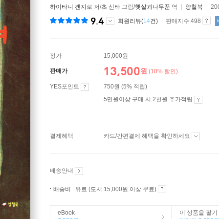
하이타니 겐지로
저/
초 신타
그림/
햇살과나무꾼
역
양철북
20
9.4
회원리뷰(
14
건)
판매지수 498
정가
15,000원
13,500
원
판매가
(10% 할인)
YES포인트
750원 (5% 적립)
5만원이상 구매 시 2천원 추가적립
결제혜택
카드/간편결제 혜택을 확인하세요
배송안내
배송비 : 유료 (도서 15,000원 이상 무료)
eBook
이 상품을 팔기