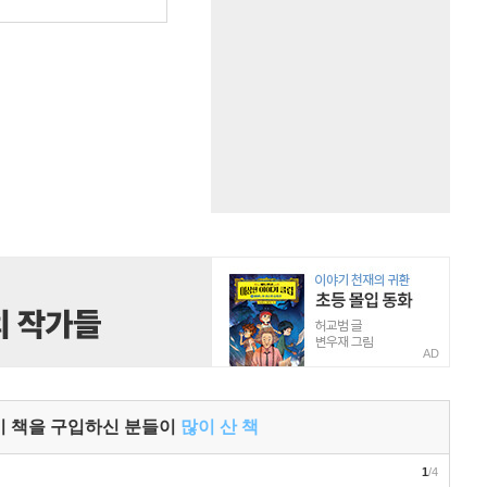
원
AD
이 책을 구입하신 분들이
많이 산 책
1
/4