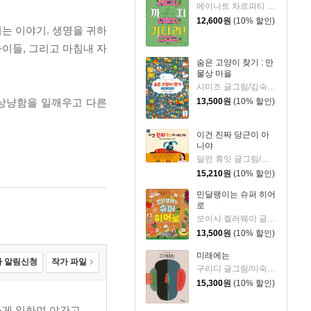
에이나트 차르파티 글그림/정재원 역
12,600
원
(10% 할인)
는 이야기. 생명을 귀하
이들, 그리고 마침내 자
숨은 고양이 찾기 : 만
물상 마을
시미즈 글그림/김숙 역
 상냥함을 일깨우고 다른
13,500
원
(10% 할인)
이건 진짜 당근이 아
니야
딜런 휴잇 글그림/이현아 역
15,210
원
(10% 할인)
민달팽이는 슈퍼 히어
로
모이샤 켈러웨이 글/박규리 역
13,500
원
(10% 할인)
미래에는
 알림신청
작가 파일
구리디 글그림/이숙진 역
15,300
원
(10% 할인)
들게 일하며 야간고