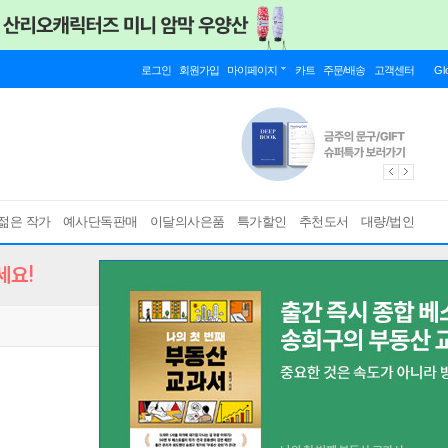
로그인
회원가입
마이페이지
카트
주문/배송
고객센터
Gl
젊은 작가
예사단독판매
이달의사은품
특가할인
추천도서
대량/법인
세요!