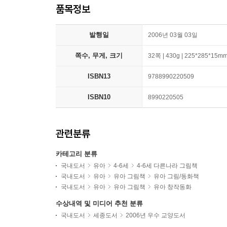
품목정보
발행일
2006년 03월 03일
쪽수, 무게, 크기
32쪽 | 430g | 225*285*15m
ISBN13
9788990220509
ISBN10
8990220505
관련분류
카테고리 분류
국내도서
유아
4-6세
4-6세 다른나라 그림책
국내도서
유아
유아 그림책
유아 그림/동화책
국내도서
유아
유아 그림책
유아 창작동화
수상내역 및 미디어 추천 분류
국내도서
세종도서
2006년 우수 교양도서