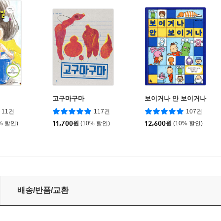
일
고구마구마
보이거나 안 보이거나
11건
117건
107건
% 할인)
11,700
원
(10% 할인)
12,600
원
(10% 할인)
배송/반품/교환