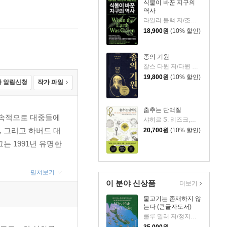
식물이 바꾼 지구의
역사
라일리 블랙 저/조정남 역
18,900
원
(10% 할인)
종의 기원
찰스 다윈 저/다윈 포럼 기획/장대익 역/최재천 감수
19,800
원
(10% 할인)
 알림신청
작가 파일
춤추는 단백질
지속적으로 대중들에
샤히르 S. 리즈크,매기 M. 핑크 저/홍지연 역
, 그리고 하버드 대
20,700
원
(10% 할인)
는 1991년 유명한
펼쳐보기
이 분야 신상품
더보기
물고기는 존재하지 않
는다 (큰글자도서)
룰루 밀러 저/정지인 역