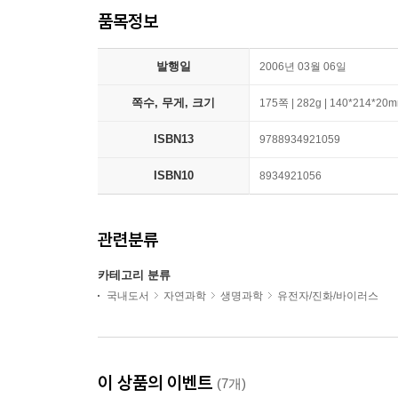
품목정보
발행일
2006년 03월 06일
쪽수, 무게, 크기
175쪽 | 282g | 140*214*20
ISBN13
9788934921059
ISBN10
8934921056
관련분류
카테고리 분류
국내도서
자연과학
생명과학
유전자/진화/바이러스
이 상품의 이벤트
(7개)