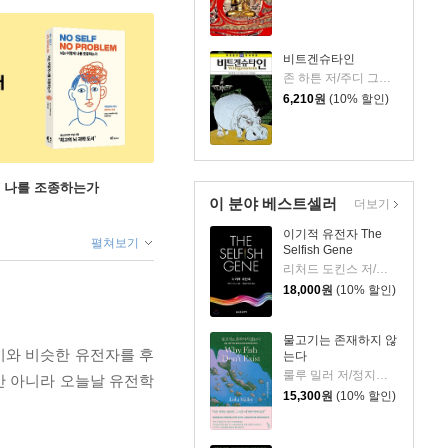
비트겐슈타인
존 하튼 저/주디 그로브스 그림/류현 역
6,210
원
(10% 할인)
게 나를 조종하는가
이 분야 베스트셀러
더보기
이기적 유전자 The
펼쳐보기
Selfish Gene
리처드 도킨스 저/홍영남,이상임 공역
18,000
원
(10% 할인)
물고기는 존재하지 않
기와 비슷한 유전자를 후
는다
룰루 밀러 저/정지인 역
만 아니라 오늘날 유전학
15,300
원
(10% 할인)