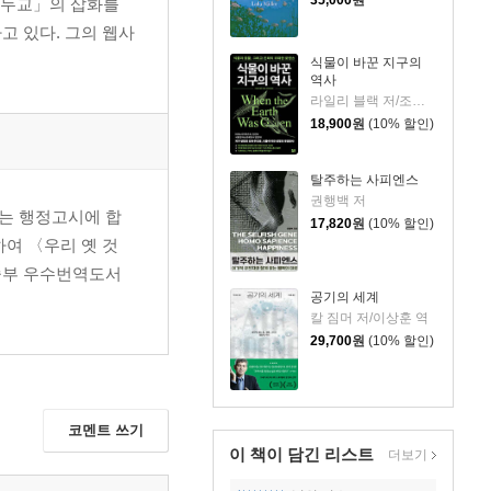
35,000
원
힌두교」의 삽화를
 있다. 그의 웹사
식물이 바꾼 지구의
역사
라일리 블랙 저/조정남 역
18,900
원
(10% 할인)
탈주하는 사피엔스
권행백 저
는 행정고시에 합
17,820
원
(10% 할인)
여 〈우리 옛 것
술부 우수번역도서
공기의 세계
칼 짐머 저/이상훈 역
29,700
원
(10% 할인)
코멘트 쓰기
이 책이 담긴
리스트
더보기