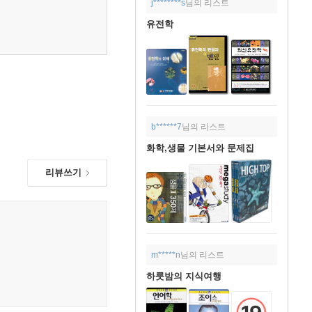
j********s
님의 리스트
유전학
b******7
님의 리스트
화학,생물 기본서와 문제집
리뷰쓰기
m*****n
님의 리스트
하룻밤의 지식여행