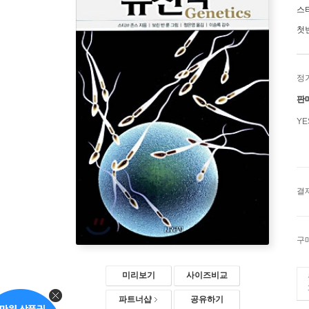
스
첫
정
판
Y
결
구
미리보기
사이즈비교
파트너샵
공유하기