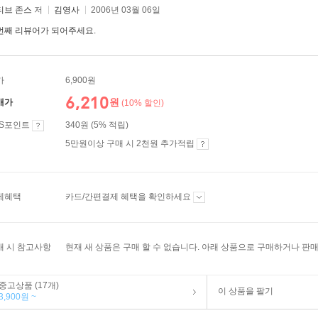
티브 존스
저
김영사
2006년 03월 06일
번째 리뷰어가 되어주세요.
가
6,900원
6,210
원
매가
(10% 할인)
ES포인트
340원 (5% 적립)
5만원이상 구매 시 2천원 추가적립
제혜택
카드/간편결제 혜택을 확인하세요
매 시 참고사항
현재 새 상품은 구매 할 수 없습니다. 아래 상품으로 구매하거나 판매
중고상품 (17개)
이 상품을 팔기
3,900원 ~