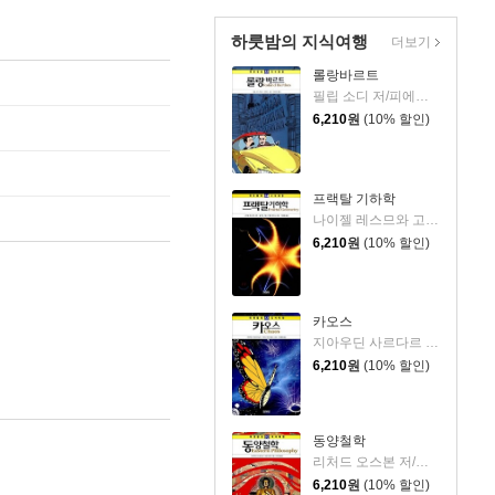
하룻밤의 지식여행
더보기
롤랑바르트
필립 소디 저/피에로 그림/권순만 역
6,210
원
(10% 할인)
프랙탈 기하학
나이젤 레스므와 고든,윌 루드 공저/랠프 에드니 그림/이충호 역
6,210
원
(10% 할인)
카오스
지아우딘 사르다르 저/이보나 에이브럼스 그림/이충호 역
6,210
원
(10% 할인)
동양철학
리처드 오스본 저/보린 반 룬 그림/류현 역
6,210
원
(10% 할인)