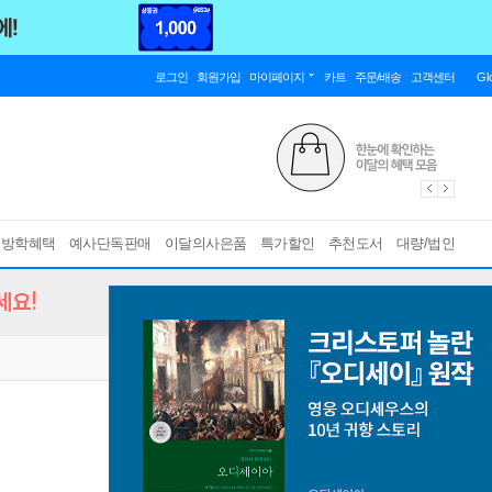
로그인
회원가입
마이페이지
카트
주문/배송
고객센터
Gl
름방학혜택
예사단독판매
이달의사은품
특가할인
추천도서
대량/법인
세요!