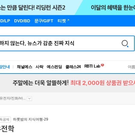
D/LP
DVD/BD
문구
/GIFT
티켓
독서유형검사
RBTI Lab
장안내
채널예스
사락
예스펀딩
클래스24
독서유형검사
여
주말에는 더욱 알뜰하게!
최대 2,000원 상품권 받으
유전자/진화/바...
하룻밤의 지식여행-29
득공제
유전학