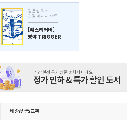
김은성 작가
친필 메시지 수록
---------------
[예스리커버]
빵야 TRIGGER
배송/반품/교환