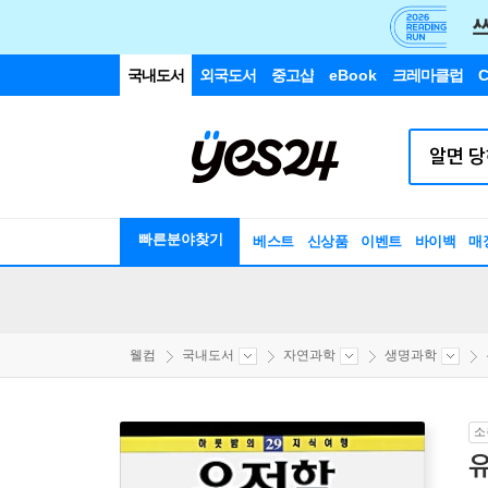
국내도서
외국도서
중고샵
eBook
크레마클럽
C
빠른분야찾기
베스트
신상품
이벤트
바이백
매
웰컴
국내도서
자연과학
생명과학
소