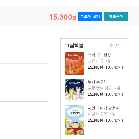
15,300
카트에 넣기
바로구매
원
그림책봄
더보기
떡볶이의 탄생
신유미 글그림
15,300
원
(10% 할인)
누가 누구?
김황 글/이갑규 그림
15,300
원
(10% 할인)
자연이 내게 말했어
이경희 글/주소영 그림
15,300
원
(10% 할인)