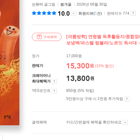
신유미
글그림
봄개울
2026년 06월 30일
10.0
회원리뷰(
5
건)
판매지수 774
[여름방학] 연령별 독후활동지/종합장
구매혜택
보냉백/파스텔 텀블러/노르잇 독서대
정가
17,000원
15,300
원
판매가
(10% 할인)
크레마머니
13,800
원
최대혜택가
YES포인트
850원 (5% 적립)
5만원이상 구매 시 2천원 추가적립
결제혜택
카드/간편결제 혜택을 확인하세요