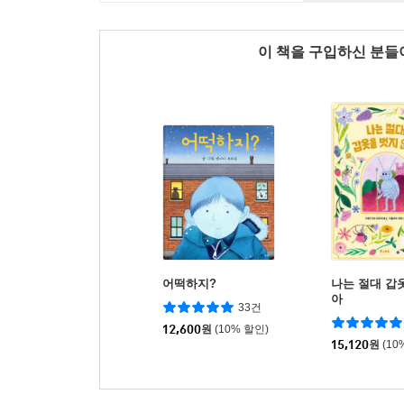
이 책을 구입하신 분
어떡하지?
나는 절대 갑
아
33건
12,600
원
(10% 할인)
15,120
원
(10