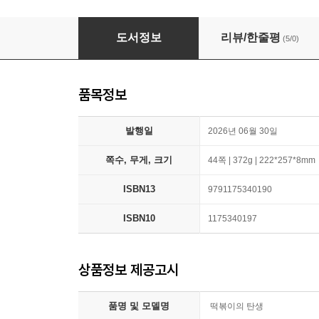
떡볶이의 탄생
도서정보
리뷰/한줄평
(5/0)
품목정보
발행일
2026년 06월 30일
쪽수, 무게, 크기
44쪽 | 372g | 222*257*8mm
ISBN13
9791175340190
ISBN10
1175340197
상품정보 제공고시
품명 및 모델명
떡볶이의 탄생