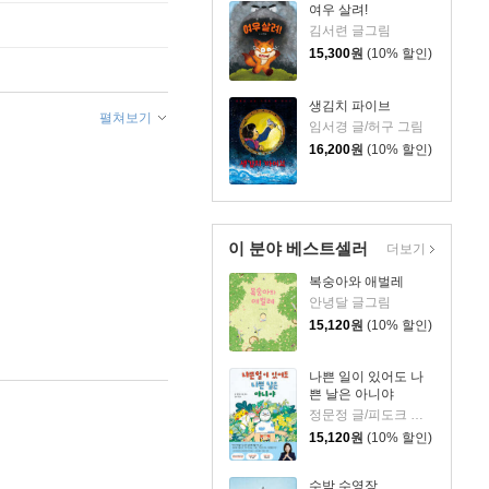
여우 살려!
김서련 글그림
15,300
원
(10% 할인)
생김치 파이브
펼쳐보기
임서경 글/허구 그림
16,200
원
(10% 할인)
이 분야 베스트셀러
더보기
복숭아와 애벌레
안녕달 글그림
15,120
원
(10% 할인)
나쁜 일이 있어도 나
쁜 날은 아니야
정문정 글/피도크 그림/천근아 감수
15,120
원
(10% 할인)
수박 수영장