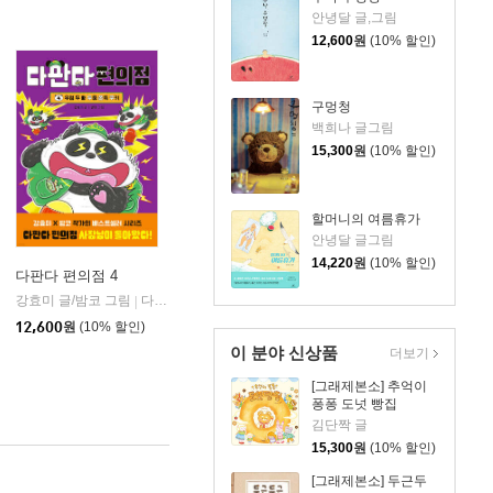
안녕달 글,그림
12,600
원
(10% 할인)
구멍청
백희나 글그림
15,300
원
(10% 할인)
할머니의 여름휴가
안녕달 글그림
14,220
원
(10% 할인)
다판다 편의점 4
강효미 글/밤코 그림
토토북
다산어린이
|
|
12,600
원
(10% 할인)
이 분야 신상품
더보기
[그래제본소] 추억이
퐁퐁 도넛 빵집
김단짝 글
15,300
원
(10% 할인)
[그래제본소] 두근두