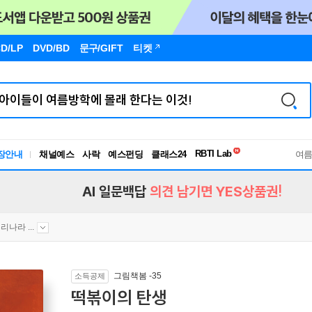
D/LP
DVD/BD
문구
/GIFT
티켓
장안내
채널예스
사락
예스펀딩
클래스24
독서유형검사
여
RBTI Lab
독서유형검사
AI 일문백답
의견 남기면 YES상품권!
리나라 ...
그림책봄 -35
소득공제
떡볶이의 탄생