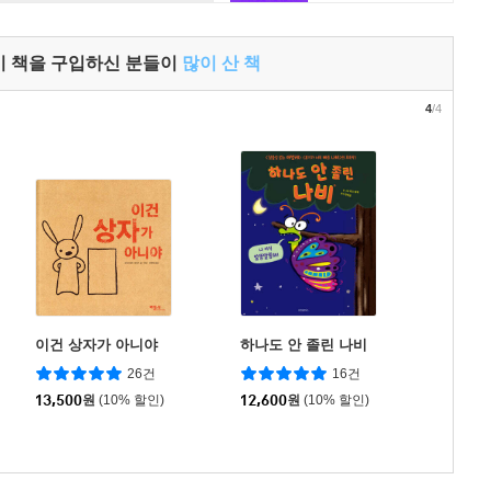
이 책을 구입하신 분들이
많이 산 책
4
/4
이건 상자가 아니야
하나도 안 졸린 나비
26건
16건
13,500
원
(10% 할인)
12,600
원
(10% 할인)