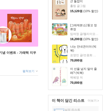
근 돌잡이
홀링 글그림
15,120
원
(10% 할인)
[그래제본소] 똥꼬 정
류장
임여정 글/젤리이모 그림
16,200
원
(10% 할인)
나는 안내견이야 (빅
북)
념 이벤트 - 가래떡 지우
표영민 글/조원희 그림
70,000
원
이 선을 넘지 말아 줄
펼쳐보기
래? (빅북)
백혜영 저
70,000
원
이 책이 담긴
리스트
더보기
b******1
님의 리스트