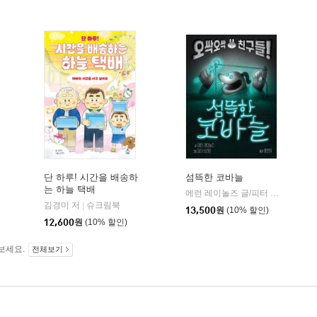
단 하루! 시간을 배송하
섬뜩한 코바늘
는 하늘 택배
에런 레이놀즈 글/피터 브라운 그림/홍연미 역
다산어린이
김경미 저
슈크림북
|
|
13,500
원
(10% 할인)
12,600
원
(10% 할인)
보세요.
전체보기