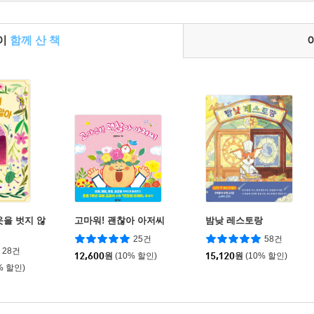
들이
함께 산 책
옷을 벗지 않
고마워! 괜찮아 아저씨
밤낮 레스토랑
25건
58건
28건
12,600
원
(10% 할인)
15,120
원
(10% 할인)
% 할인)