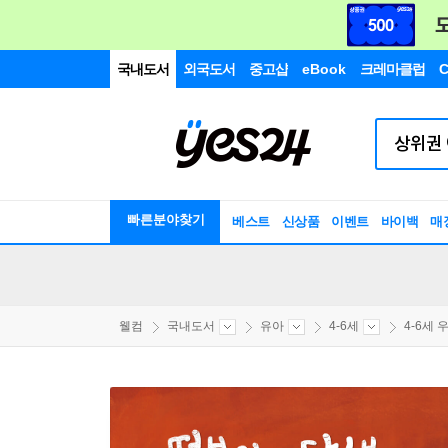
국내도서
외국도서
중고샵
eBook
크레마클럽
C
빠른분야찾기
베스트
신상품
이벤트
바이백
매
웰컴
국내도서
유아
4-6세
4-6세 우