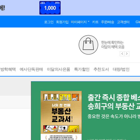
로그인
회원가입
마이페이지
카트
주문/배송
고객센터
Gl
름방학혜택
예사단독판매
이달의사은품
특가할인
추천도서
대량/법인