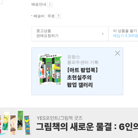
배송안내
배송비 : 무료
중고상품
이 상품을 팔기
판매요청하기
매입가 4,300
프랑스
퐁피두센터 기획
[아트 팝업북]
초현실주의
팝업 갤러리