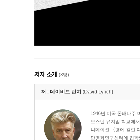
저자 소개
(3명)
저 :
데이비드 린치
(David Lynch)
1946년 미국 몬태나주
보스턴 뮤지엄 학교에서 
니메이션 〈병에 걸린 여
단영화연구센터에 입학했으