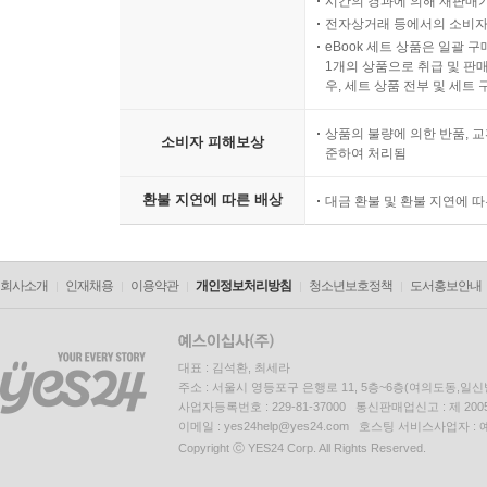
시간의 경과에 의해 재판매가
전자상거래 등에서의 소비자
eBook 세트 상품은 일괄 
1개의 상품으로 취급 및 판매
우, 세트 상품 전부 및 세트
상품의 불량에 의한 반품, 교
소비자 피해보상
준하여 처리됨
환불 지연에 따른 배상
대금 환불 및 환불 지연에 
회사소개
인재채용
이용약관
개인정보처리방침
청소년보호정책
도서홍보안내
대표 : 김석환, 최세라
주소 : 서울시 영등포구 은행로 11, 5층~6층(여의도동,일신
사업자등록번호 : 229-81-37000 통신판매업신고 : 제 200
이메일 : yes24help@yes24.com 호스팅 서비스사업자 :
Copyright ⓒ YES24 Corp. All Rights Reserved.