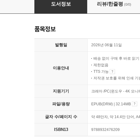
꿈의 방
도서정보
리뷰/한줄평
(0/0)
품목정보
발행일
2026년 06월 11일
배송 없이 구매 후 바로 읽
제한없음
이용안내
TTS 가능
저작권 보호를 위해 인쇄 기
지원기기
크레마 /PC(윈도우 - 4K 모
파일/용량
EPUB(DRM) | 32.14MB
글자 수/페이지 수
약 48만자, 약 14.4만 단어, A
ISBN13
9788932476209