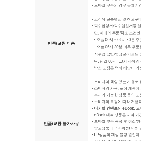
모바일 쿠폰의 경우 유효기간(
고객의 단순변심 및 착오구
직수입양서/직수입일서중 일
단, 아래의 주문/취소 조건인
오늘 00시 ~ 06시 30분 
반품/교환 비용
오늘 06시 30분 이후 주문
직수입 음반/영상물/기프트 
단, 당일 00시~13시 사이
박스 포장은 택배 배송이 가
소비자의 책임 있는 사유로 
소비자의 사용, 포장 개봉에 
복제가 가능한 상품 등의 포장을 
소비자의 요청에 따라 개별
디지털 컨텐츠인 eBook, 
eBook 대여 상품은 대여 기
모바일 쿠폰 등록 후 취소/환
반품/교환 불가사유
중고상품이 구매확정(자동 
LP상품의 재생 불량 원인이 기