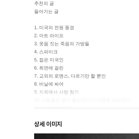
추천의 글
들어가는 글
1. 미국의 전원 풍경
2. 아트 라이프
3. 웃음 짓는 죽음의 가방들
4. 스파이크
5. 젊은 미국인
6. 최면에 걸린
7. 교외의 로맨스, 다르기만 할 뿐인
8. 비닐에 싸여
9. 지옥에서 사랑 찾기
10. 사람들은 높이 올라갔다가 아래로 내려간다
11. 어둠의 이웃집
12. 백열하는 섬광과 영계의 숏
상세 이미지
13. 어떤 것의 한 조각
14. 최고로 행복한 해피엔딩