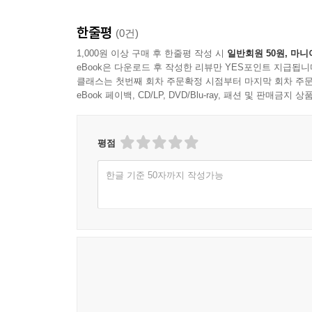
린치 자신의 모습을 일부 반영한 인물로 읽힌다.
한줄평
(0건)
않았다고 밝힌 바 있다.
전기와 회고록이 교차하는 독특한 구성은 동일한
1,000원 이상 구매 후 한줄평 작성 시
일반회원 50원, 마니
eBook은 다운로드 후 작성한 리뷰만 YES포인트 지급됩니
〈멀홀랜드 드라이브〉에서 다이앤 역을 맡은 나오
클래스는 첫번째 회차 주문확정 시점부터 마지막 회차 주문
스태프 중 한 명은 해당 장면을 최소 열 차례 이상
eBook 페이백, CD/LP, DVD/Blu-ray, 패션 및 판매금
장면을 여러 번 촬영하지 않았으며 이는 자신의 
경험하지 못한 영역으로 이끄는 린치의 연출 역량
세계적인 배우로 도약했으며, 작품 역시 2016년 B
평점
한글 기준 50자까지 작성가능
이해하기보다 느끼고 경험하기
수많은 예술가와 창작자에게 깊은 영감을 전하는 
책의 제목인 ‘꿈의 방Room to Dream’은 다
공간일 수도, 자기만의 꿈을 실현하려는 영화인과
직관적인 연출력, 그리고 풍부한 아이디어와 예술
사람들에게 그 작품을 보여 줄 수 있는 공간이 생겼
이름이었다. 꿈을 꾸고, 그것을 세상과 나눌 수 