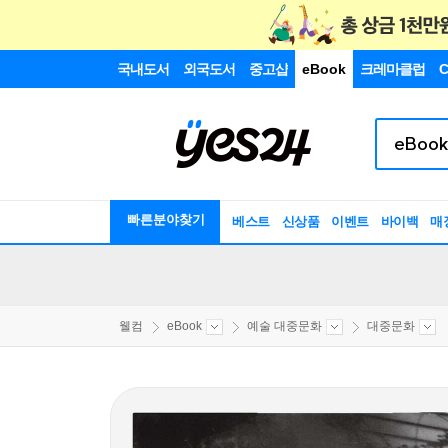
국내도서
외국도서
중고샵
eBook
크레마클럽
C
빠른분야찾기
베스트
신상품
이벤트
바이백
매
웰컴
eBook
예술 대중문화
대중문화