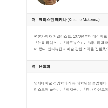
저 :
크리스틴 매케나
(Kristine Mckenna)
평론가이자 저널리스트. 1979년부터 데이비드
『뉴욕 타임스』, 『아트뉴스』, 『배니티 페어
어 왔다. 인터뷰집과 미술 관련 저작을 집필했으며 『페루스
역 :
윤철희
연세대학교 경영학과와 동 대학원을 졸업했다. 
리스토퍼 놀란』, 『히치콕』, 『한나 아렌트의