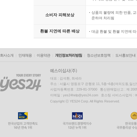
상품의 불량에 의한 반품, 교
소비자 피해보상
준하여 처리됨
환불 지연에 따른 배상
대금 환불 및 환불 지연에 
회사소개
인재채용
이용약관
개인정보처리방침
청소년보호정책
도서홍보안내
대표 : 김석환, 최세라
주소 : 서울시 영등포구 은행로 11, 5층~6층(여의도동,일신
사업자등록번호 : 229-81-37000 통신판매업신고 : 제 200
이메일 : yes24help@yes24.com 호스팅 서비스사업자 :
Copyright ⓒ YES24 Corp. All Rights Reserved.