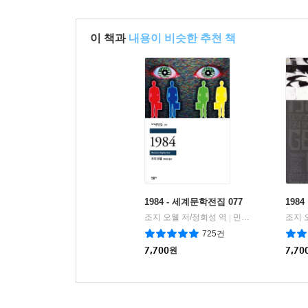
이 책과
내용이 비슷한 추천 책
1984 - 세계문학전집 077
1984
조지 오웰 저/정회성 역
민음사
조지 
|
725건
7,700
원
7,70