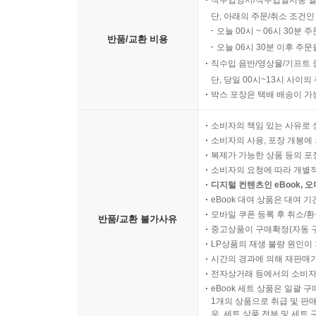
직수입양서/직수입일서중 일
단, 아래의 주문/취소 조건인
오늘 00시 ~ 06시 30분 
반품/교환 비용
오늘 06시 30분 이후 주문
직수입 음반/영상물/기프트 
단, 당일 00시~13시 사이
박스 포장은 택배 배송이 가
소비자의 책임 있는 사유로 
소비자의 사용, 포장 개봉에 
복제가 가능한 상품 등의 포장을 
소비자의 요청에 따라 개별
디지털 컨텐츠인 eBook, 
eBook 대여 상품은 대여 기
모바일 쿠폰 등록 후 취소/환
반품/교환 불가사유
중고상품이 구매확정(자동 
LP상품의 재생 불량 원인이 기
시간의 경과에 의해 재판매가
전자상거래 등에서의 소비자
eBook 세트 상품은 일괄 
1개의 상품으로 취급 및 판매
우, 세트 상품 전부 및 세트