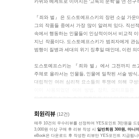
카뮈와 베케트로 이어지는 ‘고독의 문학’을 연 선구
『죄와 벌』은 도스토예프스키의 장편 소설 가운데
그의 작품들 중에서 가장 많이 알려져 있다. 직선적
속에서 행동하는 인물들이 인상적이어서 비교적 이
지닌 작품이다. 도스토예프스키가 범죄자에게 관심
범행이 질병과 세대의 위기 징후일 때인데, 이런 
도스토예프스키는 『죄와 벌』에서 그전까지 쓰고
주체로 올라서는 인물들, 인물에 밀착된 서술 방식,
대립적인 여러 심리적 요소들의 투쟁에 의해 구성
이미 사용되었던 여러 방법, 장치, 모티프들은
도스토예프스키는 초기 작품들을 지나 이 장편 소설
회원리뷰
나폴레옹을 꿈꾸던 오만에 가득 찬 젊은이의
(12건)
실존적 방황을 그린 러시아 리얼리즘 문학의 걸작
매주 10건의 우수리뷰를 선정하여 YES포인트 3만원을 드
3,000원 이상 구매 후 리뷰 작성 시
일반회원 300원, 마니아
eBook은 다운로드 후 작성한 리뷰만 YES포인트 지급됩니
시베리아 유형에서 돌아온 도스토예프스키는 여전히