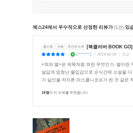
주인공과 함께 돌아다니는 듯한 착각에 빠진다. 이
근본적인 문제를 다루고 있는 이 책은 오늘날에도 
예스24에서 우수작으로 선정한 리뷰가
(1건)
있습
이 세계에 있는 모든 서적, 특히 문학 작품은 
예외다. 그의 작품은 모두 남겨 두어야 한다. - 톨스
[북클러버 BOOK GO
종이책
구매
주간우수작
도스토예프스키는 어느 과학자보다도, 위대한 가우스
c********2
2024-02-28
신고
|
|
|
<죄와 벌>은 제목처럼 죄란 무엇인가, 벌이란
비참한 상태에 있을 때, 고통의 한계까지 시달렸을
설답게 엄청난 몰입감으로 순식간에 소설을 다 
사라져 버렸을 때, 우리는 도스토예프스키를 읽어야 
가 살인을 저지른 라스콜니코프가 된 것 같은 착
16명
이 이 리뷰를 추천합니다.