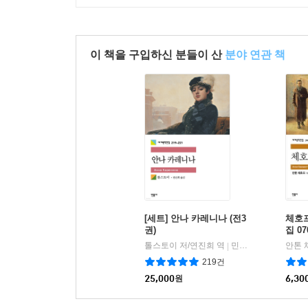
이 책을 구입하신 분들이 산
분야 연관 책
[세트] 안나 카레니나 (전3
체호프
권)
집 07
톨스토이 저/연진희 역
민음사
안톤 
|
219건
25,000
원
6,30