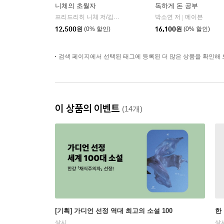
니체의 초월자
독하게 돈 공부
프리드리히 니체 저/김철 편역
히읏
박소연 저
메이븐
|
|
12,500
원
(0% 할인)
16,100
원
(0% 할인)
검색 페이지에서 선택된 태그에 등록된 더 많은 상품을 확인해 
이 상품의 이벤트
(14개)
[기획] 가디언 선정 역대 최고의 소설 100
한
상시
상