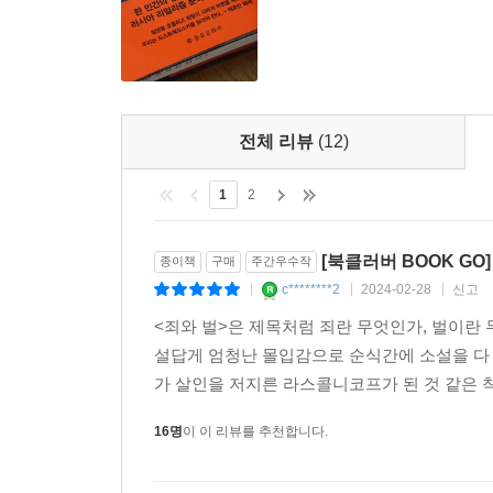
전체 리뷰
(12)
1
2
[북클러버 BOOK GO
종이책
구매
주간우수작
c********2
2024-02-28
신고
|
|
|
<죄와 벌>은 제목처럼 죄란 무엇인가, 벌이란
설답게 엄청난 몰입감으로 순식간에 소설을 다 
가 살인을 저지른 라스콜니코프가 된 것 같은 착
16명
이 이 리뷰를 추천합니다.