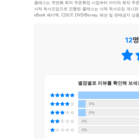
클래스는 첫번째 회차 주문확정 시점부터 마지막 회차 주문
대지와 러시아 민중, 신에 대한 사랑과 믿음을 통해
사락 독서모임으로 진행된 클래스는 사락 독서모임 게시판
하나가 바로 이 『죄와 벌』이다. 작가는 이 작
eBook 페이백, CD/LP, DVD/Blu-ray, 패션 및 판매금
『죄와 벌』은 절대 가치에 대한 이반으로부터 그
일반의 가치에 대한 인정과 사랑으로 건너가는 인
12
명
극단적인 오만과 사회에 대한 경멸이 드러나게끔 
주인공이 자신의 이념을 위해 살인을 저지르지만
그려낸다. 작가가 여기에서 보여 주고자 하는 것은
삶의 공동체 속으로의 재통합 가능성을 국가적, 
깊이를 묘사함으로써 ‘보다 높은 의미의 리얼리즘’에
별점별로 리뷰를 확인해 보세
이 작품의 리얼리즘적인 요소는 작품 배경을 묘
페테르부르크의 더러운 거리와 골목, 좁은 다락방, 
구역 경찰서 사무실이다. 주인공이 관 같은 그의
8%
마지막 품위를 지키려고 안간힘을 쓰는 사람들, 
8%
악에 침식되어 있으며, 화려한 거리, 궁전, 다리 
0%
부패, 불행, 죽음이다. 같은 시대의 페테르부르크 
0%
있을 정도로 도스토예프스키는 사건의 배경이 되는