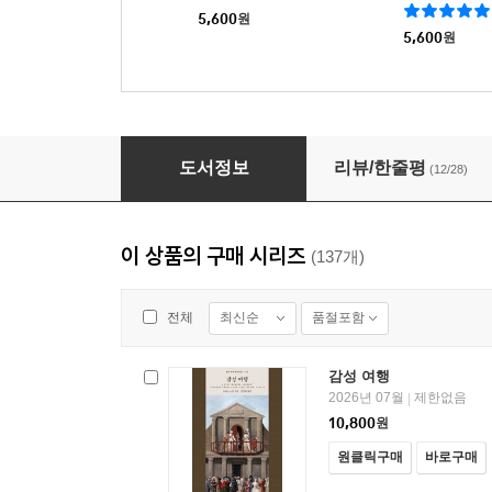
5,600
원
5,600
원
죄와 벌 상 - 을유세계문학전집 55
도서정보
리뷰/한줄평
(12/28)
이 상품의 구매 시리즈
(137개)
최신순
품절포함
전체
감성 여행
2026년 07월
제한없음
|
10,800
원
원클릭구매
바로구매