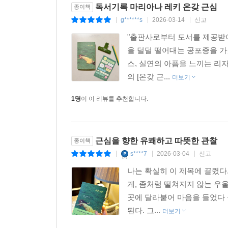
독서기록 마리아나 레키 온갖 근심
종이책
『온갖 근심』의 각 편은 짧은 분량 덕분에 출퇴근길
g******s
2026-03-14
신고
|
|
|
은은하게 남는다. 여전히 문제는 깔끔하게 해결되
"출판사로부터 도서를 제공받아
자신의 근심이 전적으로 고립된 것이 아니라는 사실
을 덜덜 떨어대는 공포증을 가졌
가능성을 발견하게 된다.
스, 실연의 아픔을 느끼는 리
의 [온갖 근...
독일 아마존 독자 서평
더보기
1명
이 이 리뷰를 추천합니다.
“재치 있고, 가볍지만 결코 얄팍하지 않으며, 지적
같다. 요즘 매일 밤 잠자리에서 한 편씩 읽는데, 
_Dr. Klein
근심을 향한 유쾌하고 따뜻한 관찰
종이책
s****7
2026-03-04
신고
|
|
|
“화자는 영웅도, 유명인도 아니다. 우리 삶에도 있
번이고 다시 읽을 수 있는 책. 강력 추천한다.” _akihi
나는 확실히 이 제목에 끌렸다
게, 좀처럼 떨쳐지지 않는 우
“영혼에 바르는 연고 같은 책. 마리아나 레키는 불
곳에 달라붙어 마음을 들었다 
방식이 너무도 유머러스하고 감동적이어서, 친한 친
된다. 그...
더보기
말할 것도 없고 이웃, 친척, 기차에서 잠깐 만난