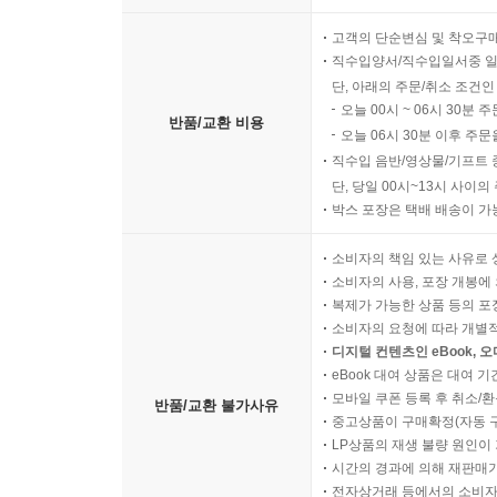
고객의 단순변심 및 착오구
직수입양서/직수입일서중 일
단, 아래의 주문/취소 조건인
오늘 00시 ~ 06시 30분 
반품/교환 비용
오늘 06시 30분 이후 주문
직수입 음반/영상물/기프트 
단, 당일 00시~13시 사이
박스 포장은 택배 배송이 가
소비자의 책임 있는 사유로 
소비자의 사용, 포장 개봉에 
복제가 가능한 상품 등의 포장을 
소비자의 요청에 따라 개별
디지털 컨텐츠인 eBook, 
eBook 대여 상품은 대여 기
모바일 쿠폰 등록 후 취소/환
반품/교환 불가사유
중고상품이 구매확정(자동 
LP상품의 재생 불량 원인이 기
시간의 경과에 의해 재판매가
전자상거래 등에서의 소비자