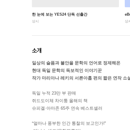
한 눈에 보는 YES24 단독 선출간
e
상시
상
소개
일상의 슬픔과 불안을 문학의 언어로 정제해온
현대 독일 문학의 독보적인 이야기꾼
작가 마리아나 레키의 서른아홉 편의 짧은 연작 소
독일 누적 23만 부 판매
쥐드도이체 차이퉁 올해의 책
슈피겔·아마존 65주 연속 베스트셀러
“얼마나 풍부한 인간 통찰의 보고인가!”