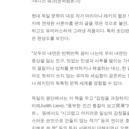
-데니스 쉐크(문학평론가)
현대 독일 문학의 대표 작가 마리아나 레키의 짧은
지에 연재된 서른아홉 편의 글을 엮은 것으로 불안, 불
하고도 유머러스하게 그려낸 작품이다. 특히 초단편 
은 완성도를 보인다.
“모두의 내면은 반짝반짝 광이 나는데 우리 내면만 
증상을 앓는 친구, 덧없는 인생과 사투를 벌이는 가
의 결핍이나 상처를 분석하거나 해결하는 대신, 한 
어도 헛되이 쓰지 않는 유머와 세심함이 공존하는
나 레키만의 독특한 문학 세계를 경험할 수 있다.
독일의 평단에서는 이 책을 두고 “감정을 과장하지
리레Judith Liere), “풍부한 인간 통찰의 보고
트』 등에서도 “시끄럽고 어지러운 일상의 감정들을
스러운 쓴맛으로 만들지 않는 작가” 등의 연이은 호평
지혜로 쓴 책” 등의 독자 서평까지 더해지면서 오랫