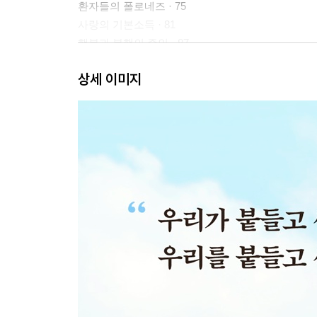
환자들의 폴로네즈 · 75
사랑의 기본소득 · 81
행복과 불행의 증인 · 87
어마어마한 불안 · 93
상세 이미지
욕먹은 심장 · 99
비제 여사가 사랑에 빠졌어요 · 105
눈물 한 방울 안 떨어진 것처럼 · 111
하늘의 별처럼 닿을 수 없는 · 117
차라리 고래고래 악을 쓰는 게 낫다 · 123
우리가 예상하지 못한 것 · 129
그제의 공포 · 135
사춘기, 대륙이동 · 141
곱사등이 친척들의 안경 · 147
노화의 덜커덩과 덜덜에 대하여 · 153
10종 경기 무릎 · 159
도둑의 마음 · 165
슈네피가 메르시라고 한다 · 171