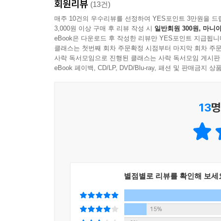
회원리뷰
폴 씨는 엘리베이터와 대중교통을, 금방 밖으로 
(13건)
행동치료사를 세 번이나 바꾸어가며 치료를 받았고 (…
매주 10건의 우수리뷰를 선정하여 YES포인트 3만원을 드
3,000원 이상 구매 후 리뷰 작성 시
일반회원 300원, 마니아
말을 되풀이했다. 누군가가 그렇게나 슬픈 표정으로
eBook은 다운로드 후 작성한 리뷰만 YES포인트 지급됩니
많지 않다.
클래스는 첫번째 회차 주문확정 시점부터 마지막 회차 주문
사락 독서모임으로 진행된 클래스는 사락 독서모임 게시판
이들 외에도 우리는 릴케를 인용하기를 좋아하는 
eBook 페이백, CD/LP, DVD/Blu-ray, 패션 및 판매금
나이임을 받아들이지 못하는 카미유 이모, 당장이라
아랫집 귄터 씨까지….
13
명
레키의 문장은 유머와 연민, 친밀감과 거리감 
산책길에서, 가게 안에서, 거실과 진료실에서 이어
바깥 공기를 맡고 햇볕을 쬐는’ 순간들을 만들어준다
것이 아니라 우리 모두의 삶 속에도 존재하고 있음을
하찮고도 위대한 우리의 근심에 대하여
별점별로 리뷰를 확인해 보세
“우리가 붙들고 씨름하는 것들이 얼마나 하찮은가
우리를 붙들고 씨름하는 것들이 얼마나 위대한가”
15%