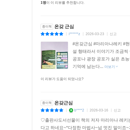
1명
이 이 리뷰를 추천합니다.
사촌의 진료실, 갑자기 사라진 우편함 앞에서 어쩔
선하다. 그녀의 정교한 언어와 멋진 이미지가 너무 좋아
온갖 근심
종이책
i******z
2026-03-23
신고
|
|
|
#온갖근심 #마리아나레키 #현
설 형태라서 이야기가 조금씩 
공포나 광장 공포가 실은 초능
기억에 남는다...
더보기
이 리뷰가 도움이 되었나요?
온갖근심
종이책
b****2
2026-03-16
신고
|
|
|
♡출판사도서선물이 책의 저자 마리아나 레키는
다고 하네요~*다정한 마법사~넘 멋진 말이죠