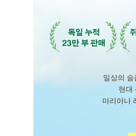
어제만 해도 있었다 · 177
소망이 이루어지면 · 183
누가 오이대왕의 입에 재갈을 물릴까? · 189
공경하는 늙은 북슬이 에디 · 195
절대 나지 않을 것 같은 초상 · 201
세계적인 대기줄 · 207
점화 손잡이 세기 · 213
지옥의 눈빛을 가진 남자 · 221
비제 여사가 틈을 메우다 · 227
내가 완전 패닉에 빠졌을 때 · 233
안녕, 비제 여사 · 241