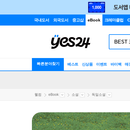
국내도서
외국도서
중고샵
eBook
크레마클럽
C
빠른분야찾기
베스트
신상품
이벤트
바이백
매
웰컴
eBook
소설
독일소설