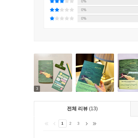
-라이너 마리아 릴케
0%
0%
마리아나 레키의 글은 결코 무겁거나 비관적이지
0%
독특한 정서를 만들어낸다. 이를테면 두려움 많은 
감정들이 어쩌면 우리를 지탱해온 힘은 아니었는지
초등학생 사내아이 둘이 불쑥 나타나더니 풀밭으로 
윙윙 요란한 소리를 내고 번쩍번쩍 빛도 뿜는다. 
말투다. “얘의 초능력은 뭐예요?”
나는 안쓰러운 눈길로 로리를 쳐다보면서, 뭐라고
“쟤의 초능력은 공포야. 쟤가 떨면 온 세상이 진동하
3
“우리가 붙들고 씨름하는 것들이 얼마나 하찮은가
전체 리뷰
(13)
문장이다. 이처럼 작중 인물들의 근심이 한편으로
힘이기도 하다. 레키는 바로 그 하찮음과 위대함 
1
2
3
보여준다.