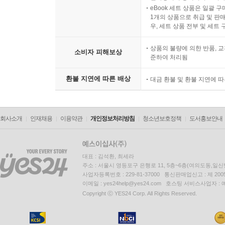
eBook 세트 상품은 일괄 
1개의 상품으로 취급 및 판매
우, 세트 상품 전부 및 세트
상품의 불량에 의한 반품, 교
소비자 피해보상
준하여 처리됨
환불 지연에 따른 배상
대금 환불 및 환불 지연에 
회사소개
인재채용
이용약관
개인정보처리방침
청소년보호정책
도서홍보안내
대표 : 김석환, 최세라
주소 : 서울시 영등포구 은행로 11, 5층~6층(여의도동,일신
사업자등록번호 : 229-81-37000 통신판매업신고 : 제 200
이메일 : yes24help@yes24.com 호스팅 서비스사업자 :
Copyright ⓒ YES24 Corp. All Rights Reserved.