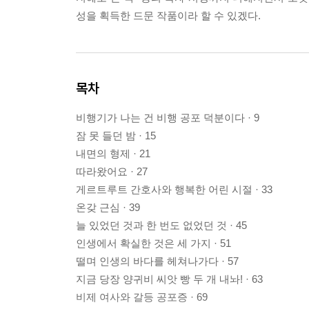
성을 획득한 드문 작품이라 할 수 있겠다.
목차
비행기가 나는 건 비행 공포 덕분이다 · 9
잠 못 들던 밤 · 15
내면의 형제 · 21
따라왔어요 · 27
게르트루트 간호사와 행복한 어린 시절 · 33
온갖 근심 · 39
늘 있었던 것과 한 번도 없었던 것 · 45
인생에서 확실한 것은 세 가지 · 51
떨며 인생의 바다를 헤쳐나가다 · 57
지금 당장 양귀비 씨앗 빵 두 개 내놔! · 63
비제 여사와 갈등 공포증 · 69