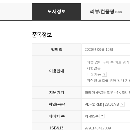
2026 하반기 시대에듀 All-New IBK기업은행
도서정보
리뷰/한줄평
(6/0)
품목정보
발행일
2026년 06월 15일
배송 없이 구매 후 바로 읽
제한없음
이용안내
TTS 가능
저작권 보호를 위해 인쇄 기
지원기기
크레마 /PC(윈도우 - 4K 모
파일/용량
PDF(DRM) | 28.01MB
페이지 수
약 495쪽
ISBN13
9791143417039