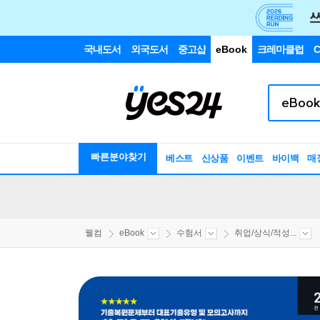
국내도서
외국도서
중고샵
eBook
크레마클럽
C
빠른분야찾기
베스트
신상품
이벤트
바이백
매
웰컴
eBook
수험서
취업/상식/적성...