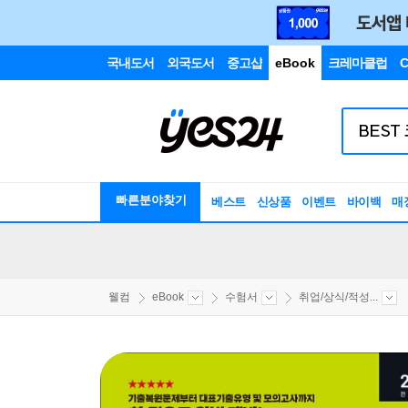
국내도서
외국도서
중고샵
eBook
크레마클럽
C
빠른분야찾기
베스트
신상품
이벤트
바이백
매
웰컴
eBook
수험서
취업/상식/적성...