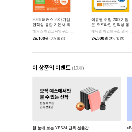
2026 해커스 20대기업
에듀윌 취업 20대기업
인적성 통합 기본서 최
온·오프라인 인적성 통
신기출유형+실전문제
합 기본서
해커스 취업교육연구소 저
해커스잡
에듀윌 취업연구소 편저
|
|
(전?영역?실전모의고
26,100
원
(0% 할인)
24,300
원
(0% 할인)
사?5회분)
이 상품의 이벤트
(10개)
한 눈에 보는 YES24 단독 선출간
e