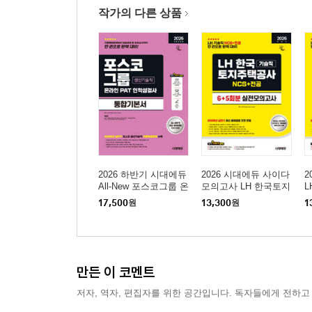
작가의 다른 상품
2026 하반기 시대에듀
2026 시대에듀 사이다
2
All-New 포스코그룹 온
모의고사 LH 한국토지
라인 PAT 생산기술직
주택공사 기술직 NCS
사
17,500
원
13,300
원
1
통합기본서
+전공
모
만든 이 코멘트
저자, 역자, 편집자를 위한 공간입니다. 독자들에게 전하고