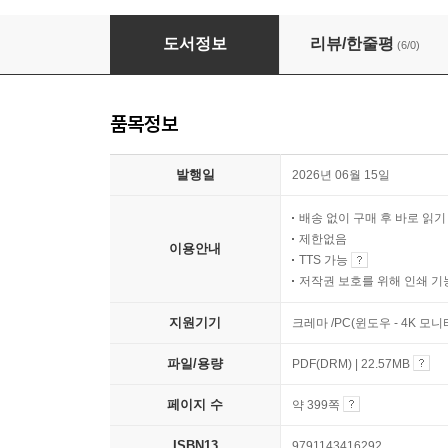
2026 하반기 시대에듀 All-New CJ그룹 CA
도서정보
리뷰/한줄평
(6/0)
품목정보
발행일
2026년 06월 15일
배송 없이 구매 후 바로 읽
제한없음
이용안내
TTS 가능
저작권 보호를 위해 인쇄 기
지원기기
크레마 /PC(윈도우 - 4K 모
파일/용량
PDF(DRM) | 22.57MB
페이지 수
약 399쪽
ISBN13
9791143416292