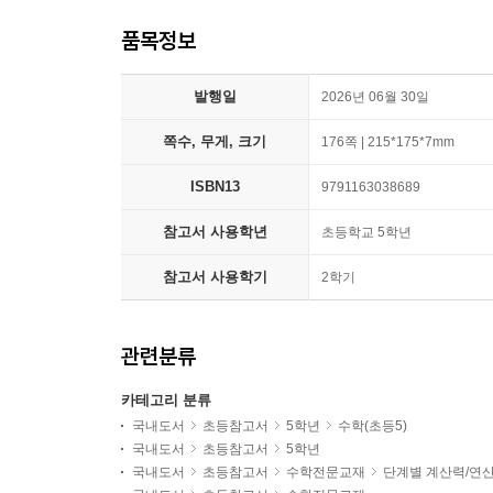
품목정보
발행일
2026년 06월 30일
쪽수, 무게, 크기
176쪽 | 215*175*7mm
ISBN13
9791163038689
참고서 사용학년
초등학교 5학년
참고서 사용학기
2학기
관련분류
카테고리 분류
국내도서
초등참고서
5학년
수학(초등5)
국내도서
초등참고서
5학년
국내도서
초등참고서
수학전문교재
단계별 계산력/연