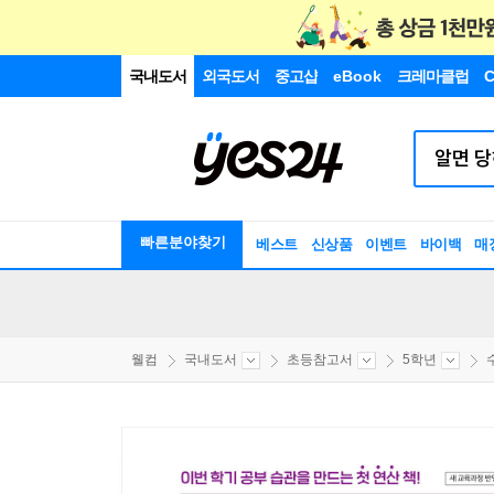
국내도서
외국도서
중고샵
eBook
크레마클럽
C
빠른분야찾기
베스트
신상품
이벤트
바이백
매
웰컴
국내도서
초등참고서
5학년