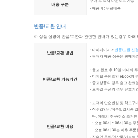
구매 후 즉시 다운로드 가능
배송 구분
배송비 : 무료배송
반품/교환 안내
※ 상품 설명에 반품/교환과 관련한 안내가 있는경우 아래 
마이페이지 >
반품/교환 신청
반품/교환 방법
판매자 배송 상품은 판매자와
출고 완료 후 10일 이내의 
디지털 콘텐츠인 eBook의 
반품/교환 가능기간
중고상품의 경우 출고 완료일
모바일 쿠폰의 경우 유효기간(
고객의 단순변심 및 착오구
직수입양서/직수입일서중 일
단, 아래의 주문/취소 조건인
오늘 00시 ~ 06시 30분 
반품/교환 비용
오늘 06시 30분 이후 주문
직수입 음반/영상물/기프트 