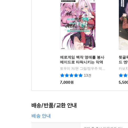
에로게임 백작 영애를 봉사
뒷골
메이드로 타락시키는 악역
드 엔
도련님으로 전생한 나는 정
히로인
토우이 저/온 그림/정우주 역
S블랙
|
의구현을 회피한다 01권
13건
7,000
원
5,50
배송/반품/교환 안내
배송 안내