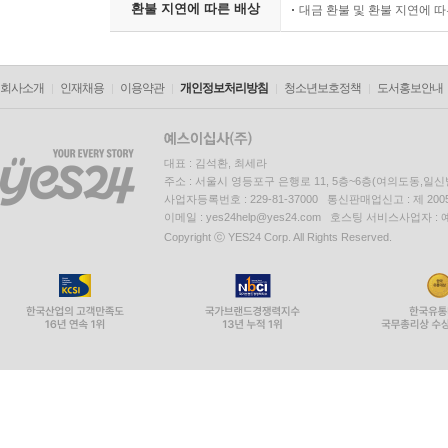
환불 지연에 따른 배상
대금 환불 및 환불 지연에 
회사소개
인재채용
이용약관
개인정보처리방침
청소년보호정책
도서홍보안내
대표 : 김석환, 최세라
주소 : 서울시 영등포구 은행로 11, 5층~6층(여의도동,일신
사업자등록번호 : 229-81-37000 통신판매업신고 : 제 200
이메일 : yes24help@yes24.com 호스팅 서비스사업자 :
Copyright ⓒ YES24 Corp. All Rights Reserved.