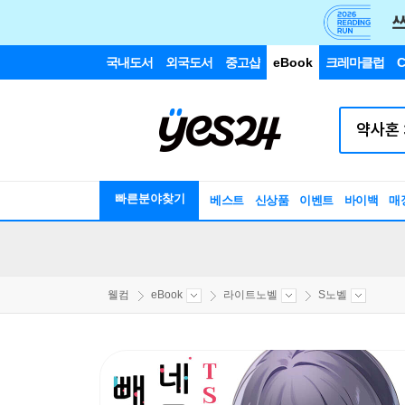
국내도서
외국도서
중고샵
eBook
크레마클럽
C
빠른분야찾기
베스트
신상품
이벤트
바이백
매
웰컴
eBook
라이트노벨
S노벨