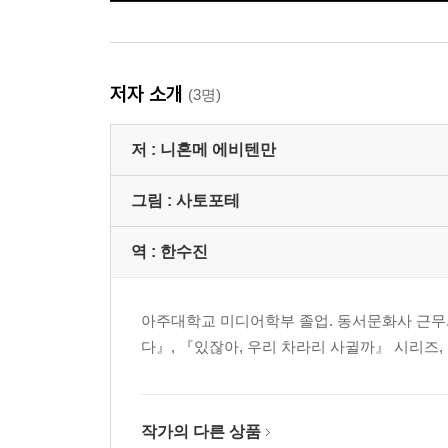
저자 소개
(3명)
저 :
니혼메 에비텐만
그림 :
사토포테
역 :
한수진
아주대학교 미디어학부 졸업. 동서문화사 근무. 
다』, 『있잖아, 우리 차라리 사귈까』 시리즈,
작가의 다른 상품