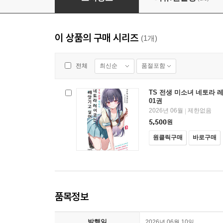
이 상품의 구매 시리즈
(1개)
최신순
품절포함
전체
TS 전생 미소녀 네토라 
01권
2026년 06월
제한없음
|
5,500
원
원클릭구매
바로구매
품목정보
발행일
2026년 06월 10일