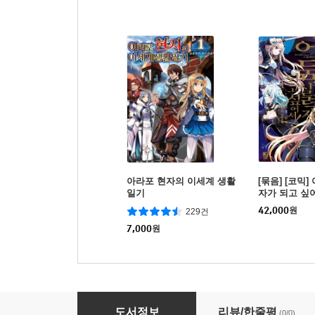
아라포 현자의 이세계 생활
[묶음] [코믹
일기
자가 되고 싶어
미완결)
42,000
원
229건
7,000
원
TS 전생 미소녀 네토라 레이코는 빼앗기고 싶어 
도서정보
리뷰/한줄평
(0/0)