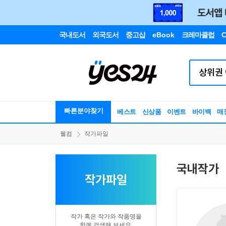
국내도서
외국도서
중고샵
eBook
크레마클럽
C
빠른분야찾기
베스트
신상품
이벤트
바이백
매
웰컴
작가파일
국내작가
작가파일
작가 혹은 작가와 작품명을
함께 검색해 보세요.