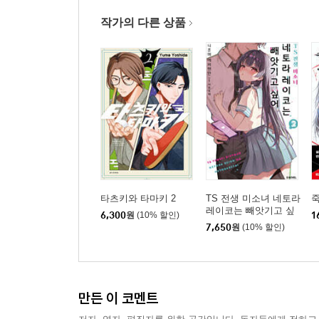
작가의 다른 상품
타츠키와 타마키 2
TS 전생 미소녀 네토라
레이코는 빼앗기고 싶
6,300
원
(10% 할인)
1
어 2
7,650
원
(10% 할인)
만든 이 코멘트