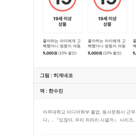
좋아하는 아이에게 고
좋아하는 아이에게 고
백했더니 쌍둥이 여동
백했더니 쌍둥이 여동
생이 덤으로 딸려 왔다
생이 덤으로 딸려 왔다
생
9,000
원
(10% 할인)
9,000
원
(10% 할인)
9
4
3
2
그림 :
히게네코
역 :
한수진
아주대학교 미디어학부 졸업. 동서문화사 근무. 
다』, 『있잖아, 우리 차라리 사귈까』 시리즈,