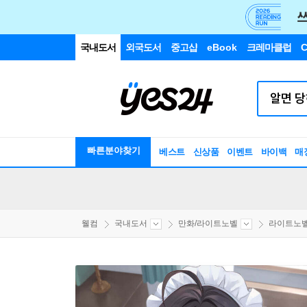
국내도서
외국도서
중고샵
eBook
크레마클럽
C
빠른분야찾기
베스트
신상품
이벤트
바이백
매
웰컴
국내도서
만화/라이트노벨
라이트노