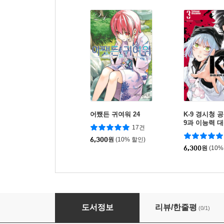
어쨌든 귀여워 24
K-9 경시청 
9과 이능력 대
17건
6,300
원
(10% 할인)
6,300
원
(10%
좋아하는 아이를 메이드로 삼았더니, 내 방에서 몰
도서정보
리뷰/한줄평
(0/1)