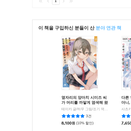
1
이 책을 구입하신 분들이 산
분야 연관 책
옆자리의 양아치 시미즈 씨
다른
가 머리를 까맣게 염색해 왔
더니,
다 4 초회한정판
었습니
테이카 글/하무 그림/조기 역
AK(에이케이 
|
3건
8,100
원
(10% 할인)
7,65