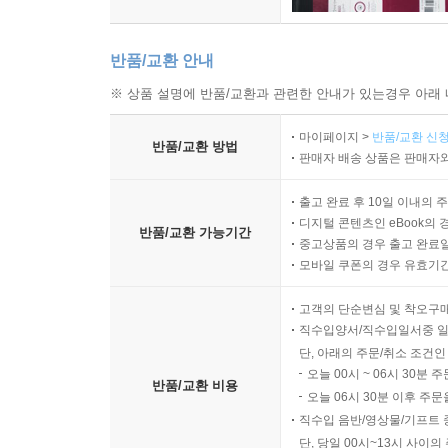
반품/교환 안내
※ 상품 설명에 반품/교환과 관련한 안내가 있는경우 아래 
마이페이지 >
반품/교환 신청
반품/교환 방법
판매자 배송 상품은 판매자와
출고 완료 후 10일 이내의 
디지털 콘텐츠인 eBook의 
반품/교환 가능기간
중고상품의 경우 출고 완료일
모바일 쿠폰의 경우 유효기간(
고객의 단순변심 및 착오구
직수입양서/직수입일서중 일
단, 아래의 주문/취소 조건인
오늘 00시 ~ 06시 30분 
반품/교환 비용
오늘 06시 30분 이후 주문
직수입 음반/영상물/기프트 
단, 당일 00시~13시 사이