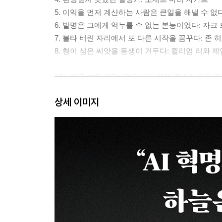
5. 이익을 먼저 계산하는 사람은 큰일을 해낼 수 없
6. 발명은 그에게 억누를 수 없는 본능이었다: 자크
7. 불타 버린 자리에서 또 다른 시작을 꿈꾸다: 존 
8. 형이 심은 씨앗을 동생이 거두다: 윌리엄 리와 제
2장. 학교 밖의 학교: “어디서든 배울 준비가 되어 있
상세 이미지
1. 크로마티 채석장이 나의 대학이었다: 휴 밀러
2. 오래된 유리병으로 전기 실험을 시작한 제본공:
3. 목수 일을 거들던 청년에서 현대 외과학의 아버지
4. 땅의 말을 경청한 측량사: 윌리엄 스미스
5. 마흔에 양조장 옆에서 화학을 시작한 사람: 조
6. 지금의 나는 내가 만들었다: 험프리 데이비
7. 오보에를 내려놓고 망원경을 들다: 윌리엄 허셜
8. 편견의 벽마저 무너뜨린 관찰의 힘: 에드워드 제
9. 진실은 고독과 인내를 요구한다: 윌리엄 하비와 
10. 근면과 축적, 그것이 전부였다: 존 돌턴