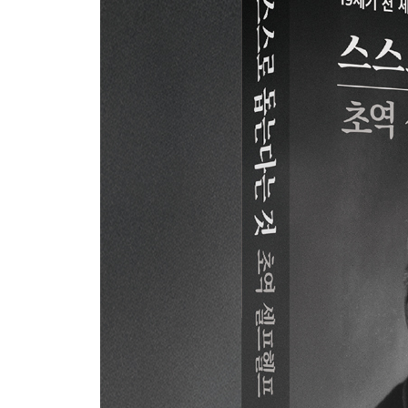
4장. 습관, 절제, 내면의 힘: “나는 나를 다스리고 있
1. 하늘에서는 번개를, 폭군에게서는 왕홀을: 벤저
2. 단 1분도 허투루 흘려보내지 않은 사람: 헨리 브
3. 천재성이란 인내다: 뷔퐁 백작
4. 자립과 의존은 함께 간다: 윌리엄 워즈워스와 알
5. 절대 절망하지 마라: 조너스 한웨이
6. 나의 부유함은 욕망의 작음에 있었다: 조지프 
7. 당신은 나보다 가난하다: 에픽테토스
5장. 양심이 세상을 채우는 순간: “나는 누구를 향하
1. 그의 싸움은 결국 시대의 양심을 깨웠다: 그랜빌
2. 의지가 재능을 이긴다: 토머스 포웰 벅스턴
3. 실패는 재능이 아니라 의지를 시험하는 것이다:
4. 그는 의회가 해산되어도 사라지지 않을 사람이다
5. 순수한 마음과 의지로 스스로를 세울 때: 존 하워