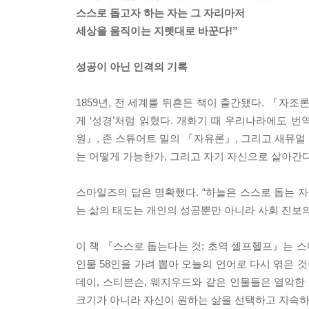
스스로 돕고자 하는 자는 그 자리마저
세상을 움직이는 지렛대로 바꾼다!”
성공이 아닌 인격의 기록
1859년, 전 세계를 뒤흔든 책이 출간됐다. 『자조론
게 ‘성경’처럼 읽혔다. 개화기 때 우리나라에도 번
원』, 존 스튜어트 밀의 『자유론』, 그리고 새뮤얼
는 어떻게 가능한가, 그리고 자기 자신으로 살아간
스마일즈의 답은 명확했다. “하늘은 스스로 돕는 자
는 삶의 태도는 개인의 성공뿐만 아니라 사회 진보의
이 책 『스스로 돕는다는 것: 초역 셀프헬프』는 스
인물 58인을 가려 뽑아 오늘의 언어로 다시 엮은 
데이, 스티븐슨, 웨지우드와 같은 인물들은 열악한
크기가 아니라 자신이 원하는 삶을 선택하고 지속하