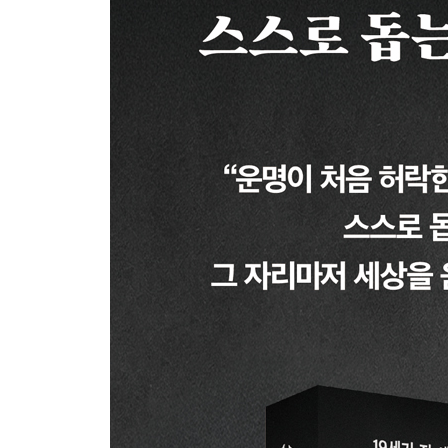
11. 배낭 하나 메고 파리로 걸어간 소년: 루이 니콜
3장. 인내의 힘으로 ‘완성’을 빚다: “끝까지 버텨 낼 
1. 화염 속에서 빚어낸 인내의 도자기: 베르나르 팔
2. 품질을 떨어뜨릴 바에야 차라리 만들지 않겠다:
3. 오직 자유를, 자유를 주십시오: 요한 프리드리히
4. 베개를 받치고 앉은 병약한 소년이 있었다: 존 
5. 지팡이와 목발, 그리고 오른손: 월터 스콧
6. 탁월함은 노동의 보상이다: 조슈아 레이놀즈
7. 부엌을 통째로 용광로에 던져 넣은 사람: 벤베누
8. 오직 자신의 힘으로: 프랜시스 챈트리
9. 나에게는 천재성이 없었다: 데이비드 윌키
10. 나는 무엇도 소홀히 하지 않았다: 니콜라 푸생
11. 양초 가게에서 오라토리오를 쓰다: 윌리엄 잭슨
12. 추운 밤의 작업실: 루카 델라 로비아