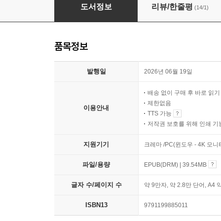
스스로 돕는다는 것
도서정보
리뷰/한줄평
(14/1)
품목정보
발행일
2026년 06월 19일
배송 없이 구매 후 바로 읽
제한없음
이용안내
TTS 가능
저작권 보호를 위해 인쇄 기
지원기기
크레마 /PC(윈도우 - 4K 모
파일/용량
EPUB(DRM) | 39.54MB
글자 수/페이지 수
약 9만자, 약 2.8만 단어, A4 
ISBN13
9791199885011