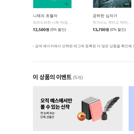
니체의 초월자
공허한 십자가
프리드리히 니체 저/김철 편역
히읏
히가시노 게이고 저/이선희 역
|
12,500
원
(0% 할인)
13,700
원
(0% 할인)
검색 페이지에서 선택된 태그에 등록된 더 많은 상품을 확인해 
이 상품의 이벤트
(5개)