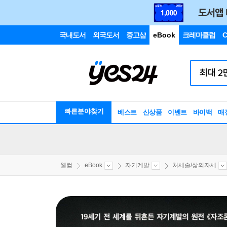
국내도서
외국도서
중고샵
eBook
크레마클럽
C
빠른분야찾기
베스트
신상품
이벤트
바이백
매
웰컴
eBook
자기계발
처세술/삶의자세