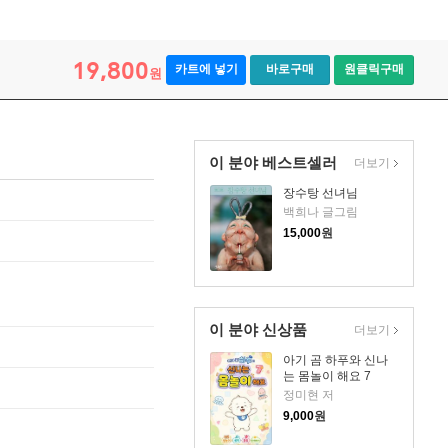
19,800
카트에 넣기
바로구매
원클릭구매
원
이 분야 베스트셀러
더보기
장수탕 선녀님
백희나 글그림
15,000
원
이 분야 신상품
더보기
아기 곰 하푸와 신나
는 몸놀이 해요 7
정미현 저
9,000
원