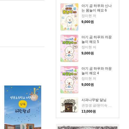
아기 곰 하푸와 신나
는 몸놀이 해요 6
정미현 저
9,000
원
아기 곰 하푸와 까꿍
놀이 해요 5
정미현 저
9,000
원
아기 곰 하푸와 까꿍
놀이 해요 4
정미현 저
9,000
원
사과나무밭 달님
권정생 글/윤미숙 그림
13,000
원