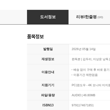
더 놀고 싶은 걸 어떡해!
도서정보
리뷰/한줄평
(0/0)
품목정보
발행일
2026년 05월 14일
재생정보
완독본 | 김두리, 이상운 낭독 |
배송 없이 구매 후 바로 듣
이용안내
이용기간 제한없음
지원기기
PC(윈도우 - 4K 모니터 미
파일/용량
AUDIO | 46.80MB
ISBN13
9791174671851