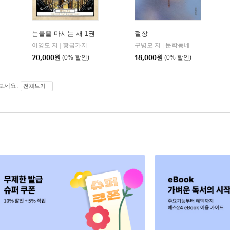
눈물을 마시는 새 1권
절창
이영도 저
황금가지
구병모 저
문학동네
|
|
20,000
원
(0% 할인)
18,000
원
(0% 할인)
보세요.
전체보기