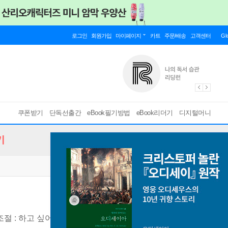
로그인
회원가입
마이페이지
카트
주문/배송
고객센터
Gl
쿠폰받기
단독선출간
eBook필기방법
eBook리더기
디지털머니
기
기조절 : 하고 싶어도 참고, 하기 싫어도 하는 힘 키우기
[ mp3 ]