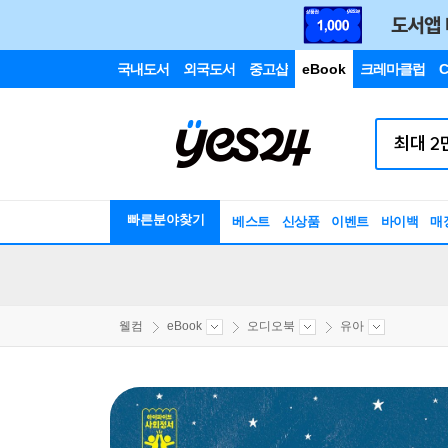
국내도서
외국도서
중고샵
eBook
크레마클럽
C
빠른분야찾기
베스트
신상품
이벤트
바이백
매
웰컴
eBook
오디오북
유아