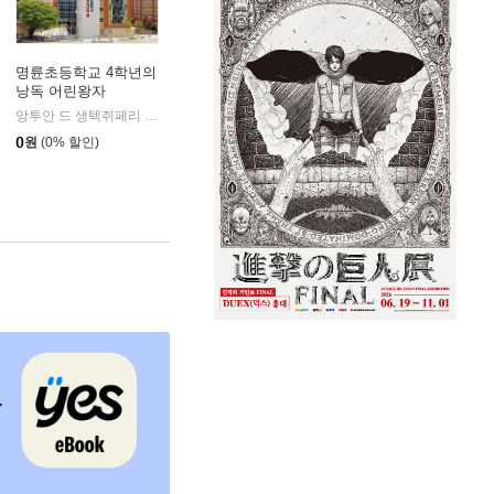
명륜초등학교 4학년의
낭독 어린왕자
앙투안 드 생텍쥐페리 저
낭독서재
|
0
원
(0% 할인)