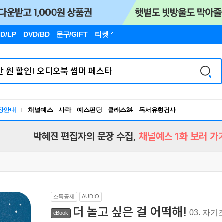
D/LP
DVD/BD
문구
/GIFT
티켓
독서유형검사
장안내
채널예스
사락
예스펀딩
클래스24
RBTI Lab
독서유형검사
박혜진 편집자의 문장 수집,
채널예스 1화 보러 가
소득공제
AUDIO
더 놀고 싶은 걸 어떡해!
03. 자
eBook