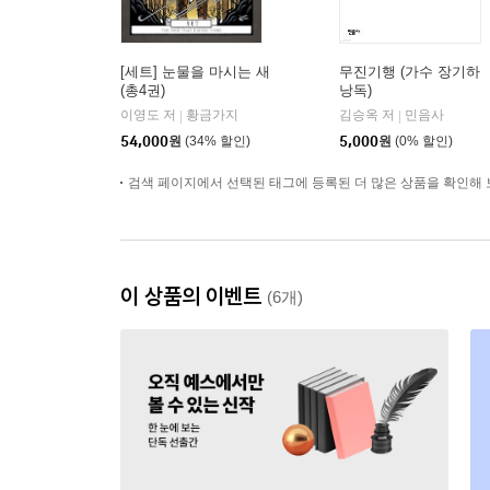
[세트] 눈물을 마시는 새
무진기행 (가수 장기하
(총4권)
낭독)
이영도 저
황금가지
김승옥 저
민음사
|
|
54,000
원
(34% 할인)
5,000
원
(0% 할인)
검색 페이지에서 선택된 태그에 등록된 더 많은 상품을 확인해 
이 상품의 이벤트
(6개)