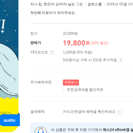
지니 킴
,
한진아
글/
미아 닐손
그림
길벗스쿨
2026년 05월 1
첫번째 리뷰어가 되어주세요.
정가
22,000원
19,800
원
판매가
(10% 할인)
YES포인트
1,100원 (5% 적립)
5만원이상 구매 시 2천원 추가적립
추가혜택쿠폰
쿠폰받기
주문금액대별 할인쿠폰
결제혜택
카드/간편결제 혜택을 확인하세요
이 상품은 구매 후 지원 기기에서
예스24 eBook앱