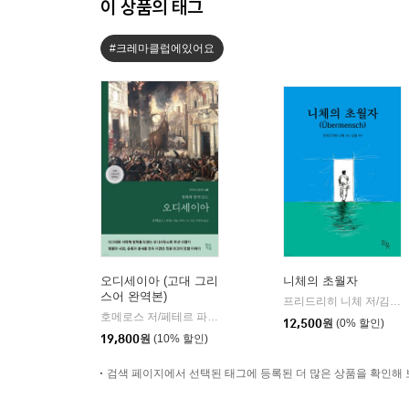
이 상품의 태그
#크레마클럽에있어요
오디세이아 (고대 그리
니체의 초월자
스어 완역본)
프리드리히 니체 저/김철 편역
호메로스 저/페테르 파울 루벤스 그림/박문재 역
현대지성
|
12,500
원
(0% 할인)
19,800
원
(10% 할인)
검색 페이지에서 선택된 태그에 등록된 더 많은 상품을 확인해 