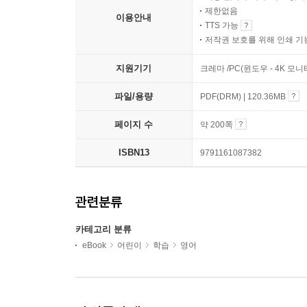
제한없음
이용안내
TTS 가능
저작권 보호를 위해 인쇄 기
지원기기
크레마 /PC(윈도우 - 4K 모
파일/용량
PDF(DRM) | 120.36MB
페이지 수
약 200쪽
ISBN13
9791161087382
관련분류
카테고리 분류
eBook
어린이
학습
영어