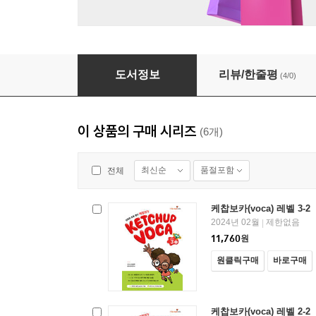
케찹보카(voca) 레벨 2-2
도서정보
리뷰/한줄평
(4/0)
이 상품의 구매 시리즈
(6개)
최신순
품절포함
전체
케찹보카(voca) 레벨 3-2
2024년 02월
제한없음
|
11,760
원
원클릭구매
바로구매
케찹보카(voca) 레벨 2-2