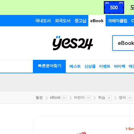
국내도서
외국도서
중고샵
eBook
크레마클럽
C
빠른분야찾기
베스트
신상품
이벤트
바이백
매
웰컴
eBook
어린이
학습
영어