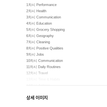
1차시 Performance
2차시 Health
3차시 Communication
4차시 Education
5차시 Grocery Shopping
6차시 Geography
7차시 Cleaning
8차시 Positive Qualities
9차시 Jobs
10차시 Communication
11차시 Daily Routines
12차시 Travel
13차시 Time & Habits
14차시 Actions
15차시 Time & Dates
상세 이미지
16차시 Eating
17차시 Housework