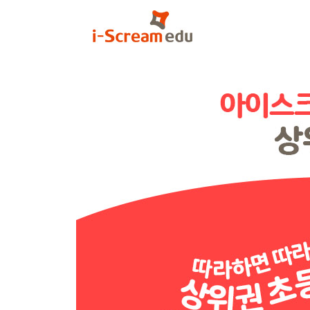
18차시 Incidents & Accidents
19차시 Events
20차시 Daily Routines
21차시 Healthy Foods
22차시 Measurements
23차시 Meetings
24차시 Communication
25차시 Actions