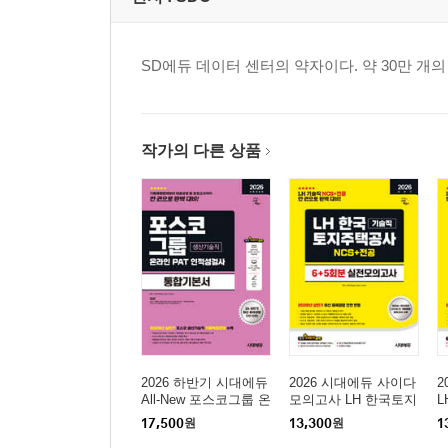
SD에듀 데이터 센터의 약자이다. 약 30만 
작가의 다른 상품
2026 하반기 시대에듀
2026 시대에듀 사이다
2
All-New 포스코그룹 온
모의고사 LH 한국토지
라인 PAT 생산기술직
주택공사 기술직 NCS
사
17,500
원
13,300
원
1
통합기본서
+전공
모