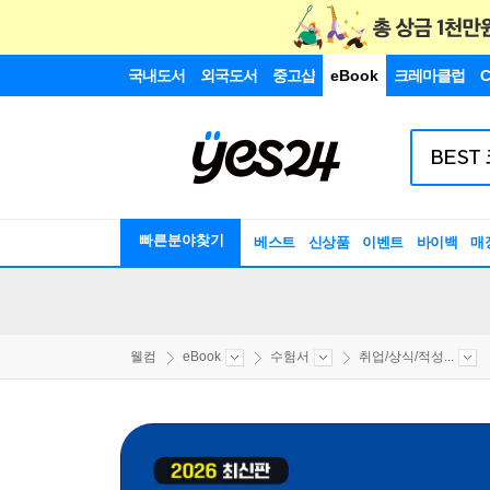
국내도서
외국도서
중고샵
eBook
크레마클럽
C
빠른분야찾기
베스트
신상품
이벤트
바이백
매
웰컴
eBook
수험서
취업/상식/적성...