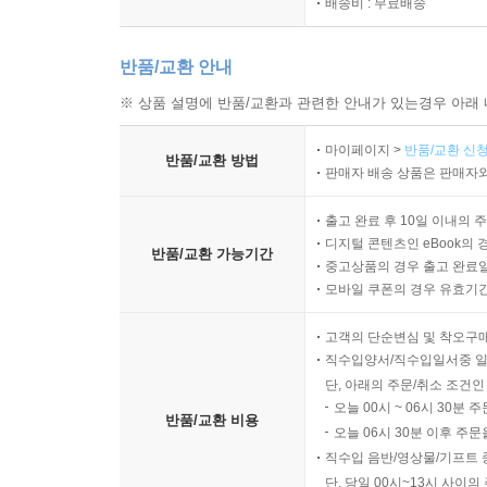
배송비 : 무료배송
반품/교환 안내
※ 상품 설명에 반품/교환과 관련한 안내가 있는경우 아래 
마이페이지 >
반품/교환 신청
반품/교환 방법
판매자 배송 상품은 판매자와
출고 완료 후 10일 이내의 
디지털 콘텐츠인 eBook의 
반품/교환 가능기간
중고상품의 경우 출고 완료일
모바일 쿠폰의 경우 유효기간(
고객의 단순변심 및 착오구
직수입양서/직수입일서중 일
단, 아래의 주문/취소 조건인
오늘 00시 ~ 06시 30분 
반품/교환 비용
오늘 06시 30분 이후 주문
직수입 음반/영상물/기프트 
단, 당일 00시~13시 사이