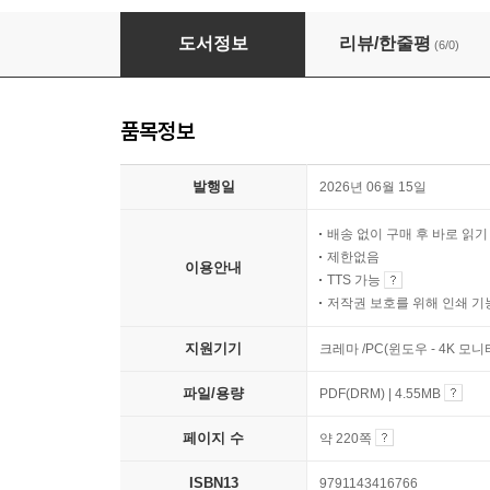
2026 시대에듀 MBC 기본직무소양평가 실전모
도서정보
리뷰/한줄평
(6/0)
품목정보
발행일
2026년 06월 15일
배송 없이 구매 후 바로 읽
제한없음
이용안내
TTS 가능
저작권 보호를 위해 인쇄 기
지원기기
크레마 /PC(윈도우 - 4K 모
파일/용량
PDF(DRM) | 4.55MB
페이지 수
약 220쪽
ISBN13
9791143416766