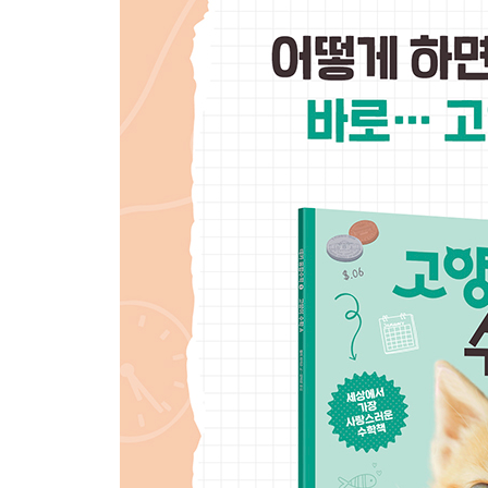
[배고픈 아기 고양이들 - 곱셈, 백분율, 정수, 분수]
아기 고양이는 얼마나 먹을까? … 54
고양이 사료 탐정 되기 … 56
이 사료에는 고기가 얼마나 들어 있을까? … 58
‘처음 5가지 재료’ 비법 … 60
어떤 사료가 가장 높은 점수를 받을까? … 62
아기 고양이 사료 고르기 … 65
“고양이 분수 찾기” 게임 … 71
해답 … 76
부록 … 79