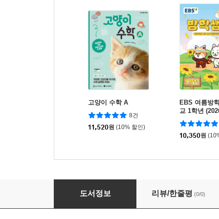
고양이 수학 A
EBS 여름방
교 1학년 (202
8건
11,520
원
(10% 할인)
10,350
원
(10
고양이 수학 C
도서정보
리뷰/한줄평
(0/0)