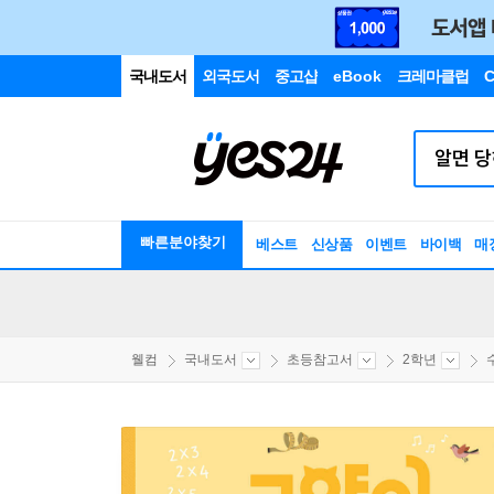
국내도서
외국도서
중고샵
eBook
크레마클럽
C
빠른분야찾기
베스트
신상품
이벤트
바이백
매
웰컴
국내도서
초등참고서
2학년