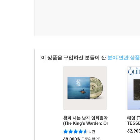
이 상품을 구입하신 분들이 산
분야 연관 상품
왕과 사는 남자 영화음악
태양 (T
(The King's Warden: Or
TESSE
iginal Motion Picture S
62,90
5건
oundtrack Music By 달
파란) [픽쳐디스크 LP]
68,000
원
(19% 할인)