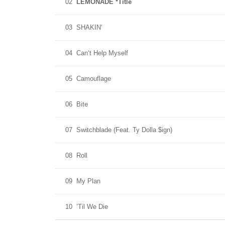
02
LEMONADE *Title
03
SHAKIN‘
04
Can‘t Help Myself
05
Camouflage
06
Bite
07
Switchblade (Feat. Ty Dolla $ign)
08
Roll
09
My Plan
10
’Til We Die