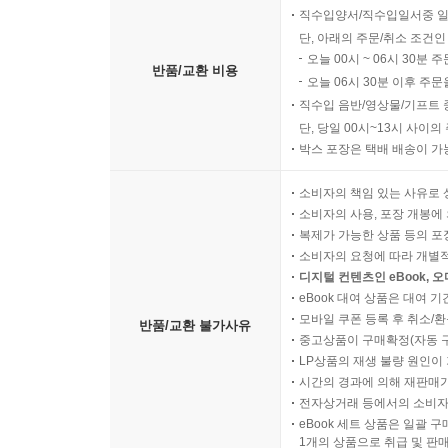
직수입양서/직수입일서중 일
단, 아래의 주문/취소 조건인
오늘 00시 ~ 06시 30분 
반품/교환 비용
오늘 06시 30분 이후 주문
직수입 음반/영상물/기프트 
단, 당일 00시~13시 사이
박스 포장은 택배 배송이 가
소비자의 책임 있는 사유로 
소비자의 사용, 포장 개봉에 
복제가 가능한 상품 등의 포장을 
소비자의 요청에 따라 개별
디지털 컨텐츠인 eBook, 
eBook 대여 상품은 대여 기
모바일 쿠폰 등록 후 취소/환
반품/교환 불가사유
중고상품이 구매확정(자동 
LP상품의 재생 불량 원인이 기
시간의 경과에 의해 재판매가
전자상거래 등에서의 소비자
eBook 세트 상품은 일괄 
1개의 상품으로 취급 및 판매