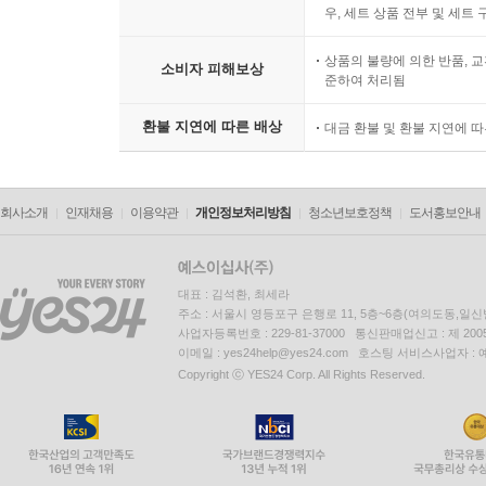
우, 세트 상품 전부 및 세트
상품의 불량에 의한 반품, 교
소비자 피해보상
준하여 처리됨
환불 지연에 따른 배상
대금 환불 및 환불 지연에 
회사소개
인재채용
이용약관
개인정보처리방침
청소년보호정책
도서홍보안내
대표 : 김석환, 최세라
주소 : 서울시 영등포구 은행로 11, 5층~6층(여의도동,일신
사업자등록번호 : 229-81-37000 통신판매업신고 : 제 200
이메일 : yes24help@yes24.com 호스팅 서비스사업자 :
Copyright ⓒ YES24 Corp. All Rights Reserved.