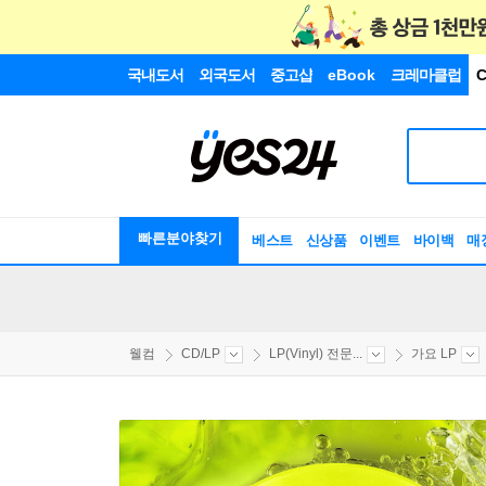
국내도서
외국도서
중고샵
eBook
크레마클럽
C
빠른분야찾기
베스트
신상품
이벤트
바이백
매
웰컴
CD/LP
LP(Vinyl) 전문...
가요 LP