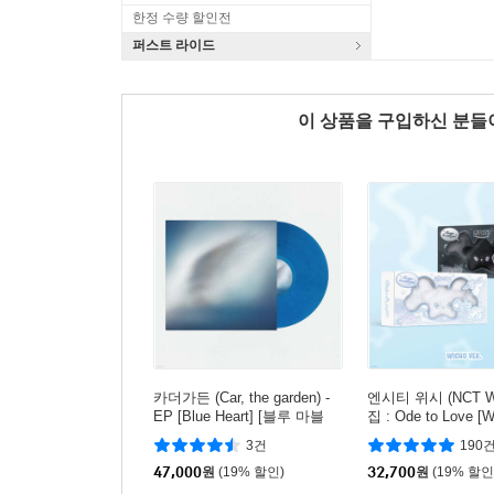
한정 수량 할인전
퍼스트 라이드
이 상품을 구입하신 분
카더가든 (Car, the garden) -
엔시티 위시 (NCT WI
EP [Blue Heart] [블루 마블
집 : Ode to Love [
컬러 LP]
r.](스마트앨범) [2종
3건
190
덤발송]
47,000
원
(19% 할인)
32,700
원
(19% 할인