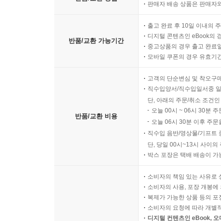
판매자 배송 상품은 판매자와
출고 완료 후 10일 이내의 
디지털 콘텐츠인 eBook의 
반품/교환 가능기간
중고상품의 경우 출고 완료일
모바일 쿠폰의 경우 유효기간(
고객의 단순변심 및 착오구
직수입양서/직수입일서중 일
단, 아래의 주문/취소 조건인
오늘 00시 ~ 06시 30분 
반품/교환 비용
오늘 06시 30분 이후 주문
직수입 음반/영상물/기프트 
단, 당일 00시~13시 사이
박스 포장은 택배 배송이 가
소비자의 책임 있는 사유로 
소비자의 사용, 포장 개봉에 
복제가 가능한 상품 등의 포장을 
소비자의 요청에 따라 개별
디지털 컨텐츠인 eBook, 