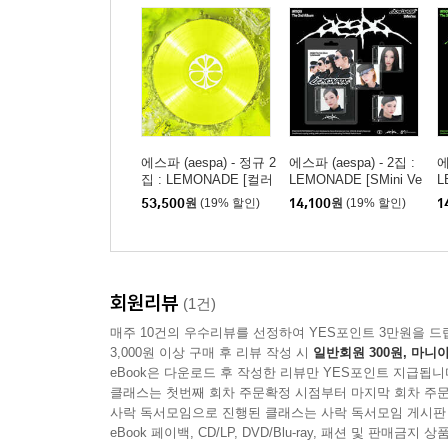
에스파 (aespa) - 정규 2
에스파 (aespa) - 2집 :
에
집 : LEMONADE [컬러
LEMONADE [SMini Ve
L
LP]
r.](스마트앨범) [4종 중
r.]
53,500
원
(19% 할인)
14,100
원
(19% 할인)
1
1종 랜덤발송]
회원리뷰
(1건)
매주 10건의 우수리뷰를 선정하여 YES포인트 3만원을 드
3,000원 이상 구매 후 리뷰 작성 시
일반회원 300원, 마니아
eBook은 다운로드 후 작성한 리뷰만 YES포인트 지급됩니
클래스는 첫번째 회차 주문확정 시점부터 마지막 회차 주문
사락 독서모임으로 진행된 클래스는 사락 독서모임 게시판
eBook 페이백, CD/LP, DVD/Blu-ray, 패션 및 판매금