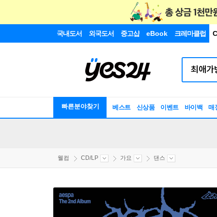
국내도서
외국도서
중고샵
eBook
크레마클럽
C
빠른분야찾기
베스트
신상품
이벤트
바이백
매
웰컴
CD/LP
가요
댄스