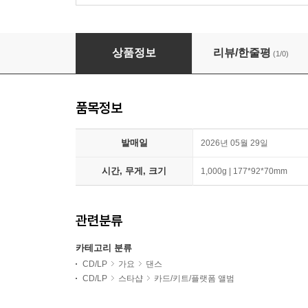
에스파 (aespa) - 2집 : LEMONADE [CAN Ver
상품정보
리뷰/한줄평
(1/0)
품목정보
발매일
2026년 05월 29일
시간, 무게, 크기
1,000g | 177*92*70mm
관련분류
카테고리 분류
CD/LP
가요
댄스
CD/LP
스타샵
카드/키트/플랫폼 앨범