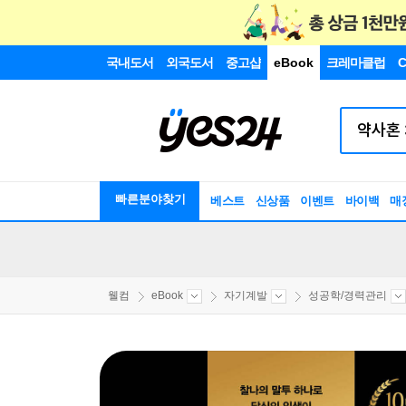
국내도서
외국도서
중고샵
eBook
크레마클럽
C
빠른분야찾기
베스트
신상품
이벤트
바이백
매
웰컴
eBook
자기계발
성공학/경력관리