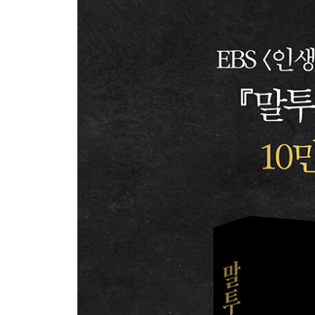
사람의 마음은 당신이 준비한 만큼 움직인다
사라질 혜택을 언급하라
서두르지 말고 작은 제안부터 하라
한번 올라간 눈높이는 내려오기 힘들다
무조건 쉽게 설명하라
상대방의 선택을 더 빠르게 유도하는 비법
가장 중요한 판단 기준을 물어라
마법의 단어 ‘만약에’를 사용하라
신뢰도를 활용하라
상대방을 상상하게 만들어라
5장 스스로 자존감을 올리는 말투
일상에서 1분만 투자하라
‘혹시’라는 단어를 붙이지 마라
서술형 대신에 질문형으로 말하라
긴장된다면 쉴 틈을 두라
한 문장을 한번에 말하라