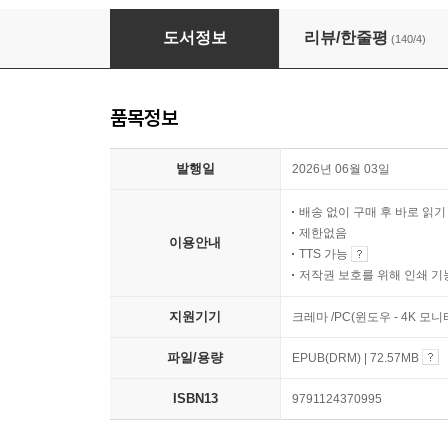
말투만 바꿨을 뿐인데(10만 부 기념 개정판)
도서정보
리뷰/한줄평
(140/4)
품목정보
발행일
2026년 06월 03일
배송 없이 구매 후 바로 읽
제한없음
이용안내
TTS 가능
저작권 보호를 위해 인쇄 기
지원기기
크레마 /PC(윈도우 - 4K 
파일/용량
EPUB(DRM) | 72.57MB
ISBN13
9791124370995