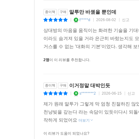
말투만 바꿨을 뿐인데
종이책
구매
t*****d
2026-08-02
신고
|
|
|
상대방의 마음을 움직이는 화려한 기술을 기대하
이라도 숨겨져 있을 거라 은근히 바랐는지도 모
거스를 수 없는 '대화의 기본'이었다. 생각해 
2명
이 이 리뷰를 추천합니다.
이거정말 대박인듯
종이책
구매
s********2
2026-06-15
신고
|
|
|
제가 원래 말투가 그렇게 막 엄청 친절하진 않
천냥빚을 갚는다 라는 속담이 있듯이다시 되돌아
작하게 되었어요
더보기
이 리뷰가 도움이 되었나요?