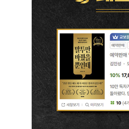
진실한 호응으로 가까워져라
희석시켜서 이야기하라
당신이 옳다는 말 한마디
상대방의 생각을 물어라
나의 말에 부사를 제거해라
대화 속의 통역사가 되어라
상대방의 호기심을 자극하라
오늘이 삶의 마지막이라고 생각하라
존댓말을 사용하라
3장 감정 소모를 줄여주는 말투
감정적인 사람으로 보이지 않는 법
질문에 질문으로 답하지 마라
짜증 내기보다 솔직한 감정을 고백하라
빌런에게는 조언을 구하라
나에게 상처 주는 사람을 대처하는 법
“바쁘다”고 하지 말고 정확한 상황을 말하라