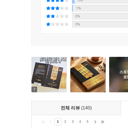
3%
1%
0%
0%
스포
포
7
전체 리뷰
(140)
1
2
3
4
5