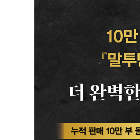
좋은 사람들을 만나고 싶다면 언어부터 바꿔라
“이미 했다”고 외쳐라
어색함을 자연스럽게 깨는 대화법
속사정을 자세히 말하라
힘들면 “이것만 끝나면!”을 외쳐라
까칠한 사람의 마음도 녹이는 한마디
자연스럽게 한층 깊어질 수 있는 대화법
세련되게 거절하는 법
감정적인 실수를 줄여주는 “그만!”
일관적이게 말하고 행동하라
4장 설득이 쉬워지는 말투
불가능하다는 말 대신 가능하다고 말하라
말끝을 흐리지 마라
“하지 마” 대신 “해”로 말하라
“개선하겠습니다” 대신 “변화하겠습니다”
상대가 얻는 이익을 먼저 생각하면 결국 내가 더 많
초반에 달콤한 사탕을 줘라