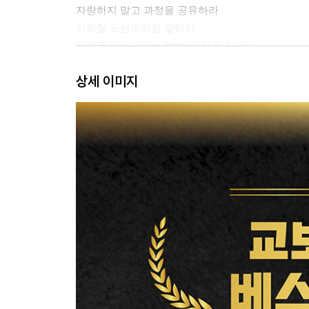
자랑하지 말고 과정을 공유하라
지하철 노선도처럼 말하라
사람을 끌어당기는 “방법이 있을 거야”
상대방의 특권의식을 자극하라
상세 이미지
은근히 상대에게 호감을 주는 방법
같은 말을 반복하지 마라
상대방이 듣고 싶은 말을 하라
2장 어디에서나 돋보이는 말투
과거형이 아닌 미래형으로 말하라
‘그런데’가 아니라 ‘그리고’를 사용하라
효율적으로 칭찬하는 법
평가하지 말고 공감하라
‘때문에’가 아닌 ‘덕분에’로 말하라
옳은 말이 아닌 친절한 말을 하라
평가를 위한 질문보다 상대를 위한 질문을 하라
감동을 넘어 감격을 주는 감사 인사법