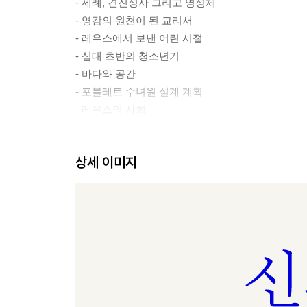
- 세례, 견진성사 그리고 영성체
- 영감의 원천이 된 교리서
- 레우스에서 보낸 어린 시절
- 십대 초반의 청소년기
- 바다와 공간
- 포블레트 수녀원 설계 계획
- 레우스의 사회
바르셀로나에서의 학생 시절 (1868~1878)
상세 이미지
- 증등학교와 과학부 (1868~1874)
- 주립 건축학교 시절 (1874~1878)
- 초기 작업
건축가로서 활동의 시작: ‘대성당’의 꿈 (1878~1883)
- 레우스 원고 (1878)
- 마타로 노동자 협동조합 (1878~1885)
- 가우디, 당대의 사회로 진출하다
- ‘위대한 성당’의 꿈과 ‘카사 파이랄’의 구상 사이에