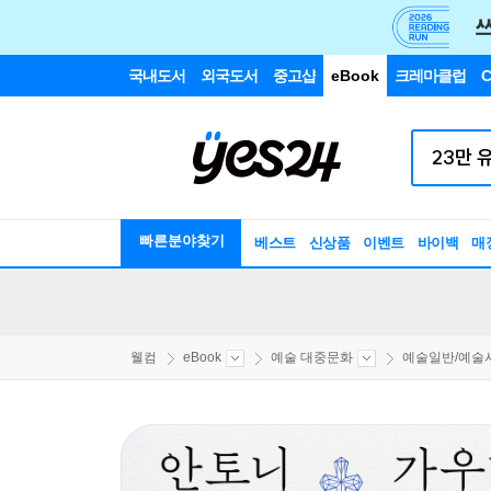
국내도서
외국도서
중고샵
eBook
크레마클럽
C
빠른분야찾기
베스트
신상품
이벤트
바이백
매
웰컴
eBook
예술 대중문화
예술일반/예술