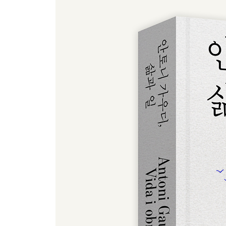
- 사그라다 파밀리아 성당, 두 번째 건축 시기 (1894~
폭발적인 창작에서 질병으로 (1898~1911)
- 새로운 관점
- 상징적 관점
- 미학적 관점
- 바르셀로나에서 폭발한 창조력
카사 칼베트 (1898~1900)
베예스과르드 저택 (1900~1908)
구엘 공원 (1900~1914)
카사 바트요 (1904~1906)
라 페드레라(카사 밀라) (1906~1910)
- 종교 건축에서 폭발한 창의력
콜로니아 구엘 교회 (1898/1908~1914/1918)
마요르카 대성당 복원 (1902/1904~1915)
- 사그라다 파밀리아 성당, 세 번째 건축 시기 (1898~
- 변화하는 사회에 대한 가우디의 답변