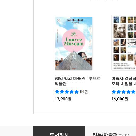
90일 밤의 미술관 : 루브르
미술사 결정적
박물관
조의 비밀을 
문학
66건
13,900
원
14,000
원
안토니 가우디, 삶과 일
도서정보
리뷰/한줄평
(27/13)