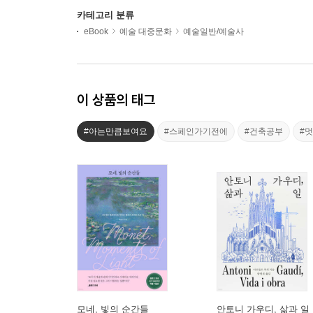
카테고리 분류
eBook
예술 대중문화
예술일반/예술사
이 상품의 태그
#아는만큼보여요
#스페인가기전에
#건축공부
#
모네, 빛의 순간들
안토니 가우디, 삶과 일