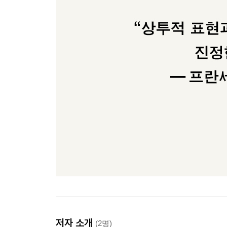
저자 소개
(2명)