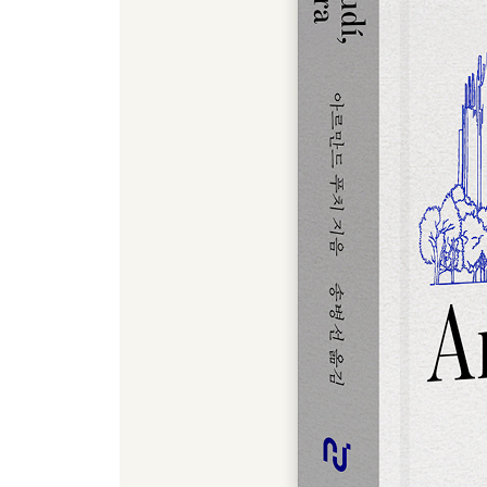
- 파리에서의 성공과 심각한 질병 (1910~1911)
신비주의의 길: 사그라다 파밀리아 성당, 가우디의 유일한
- 친구들의 죽음
- 토라스 이 바제스의 영적 지도
- 조카딸의 죽음
- 사그라다 파밀리아 성당, 네 번째 건축 시기 (1911~
- 사그라다 파밀리아 성당에서의 삶
- 생애 마지막 시기
가우디, 유일무이한 존재
- 사람과 작품
- 타인의 평가
- 가우디는 자기 자신을 어떻게 보았는가
- 성격, 태도 그리고 생활 습관
- 절제된 생활
- 이상