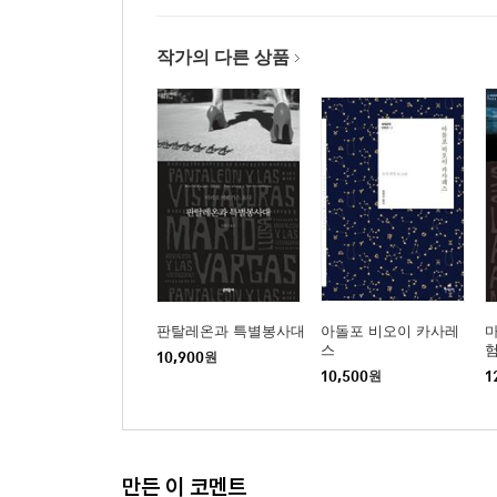
작가의 다른 상품
판탈레온과 특별봉사대
아돌포 비오이 카사레
스
10,900
원
10,500
원
1
만든 이 코멘트