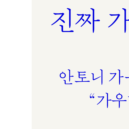
- “나는 결혼해야겠다는 소명을 느껴본 적이 없다”
사그라다 파밀리아 성당에서 영적 변혁으로 (1883~18
창의력과 내면 탐구 사이에서
- ‘대성당’의 시작
- 사그라다 파밀리아 성당, 첫 번째 건축 시기(1883~1
- 걷잡을 수 없는 창의성 (1883~1889)
카사 비센스 (1883~1889)
엘 카프리초 (1883~1885)
구엘 별장 (1884~1887)
구엘 저택 (1885~1889)
- 내면 탐구 (1887~1893)
아스토르가 주교궁 (1887~1893)
간두셰르의 데레사 수녀원 학교(바르셀로나) (1888~1
보티네스 저택(레온) (1891~1892)
탕헤르 가톨릭 선교회 설계도 (1892~1893)
- 위기와 영적 변모(1894~1898): 사순절의 단식