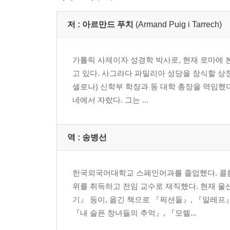
저 :
아르만드 푸치
(Armand Puig i Tarrech)
가톨릭 사제이자 성경학 박사로, 현재 로마에 본
고 있다. 사그라다 파밀리아 성당을 장식할 상
셀로나) 신학부 학장과 동 대학 총장을 역임했
네에서 자랐다. 그는 ...
역 :
송병선
한국외국어대학교 스페인어과를 졸업했다. 콜롬
위를 취득하고 전임 교수로 재직했다. 현재 
기』 등이, 옮긴 책으로 『픽션들』, 『알레프
『내 슬픈 창녀들의 추억』, 『모렐...