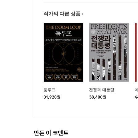
작가의 다른 상품
둠루프
전쟁과 대통령
31,920
원
38,400
원
4
만든 이 코멘트