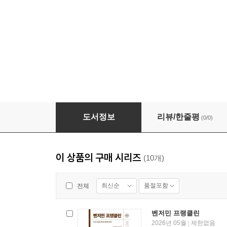
[단독 대여] 전쟁과 대통령
도서정보
리뷰/한줄평
(0/0)
이 상품의 구매 시리즈
(10개)
최신순
품절포함
전체
벤저민 프랭클린
2026년 05월
제한없음
|