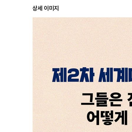
상세 이미지
8장 1930년대는 우리에게 명확한 교훈을 남겼습니다
9장 우리는 뮌헨회담에서 아무것도 얻은 게 없다는
10장 이건 반역이야!
11장 침묵하는 위대한 다수
12장 미국을 다시 위대하게