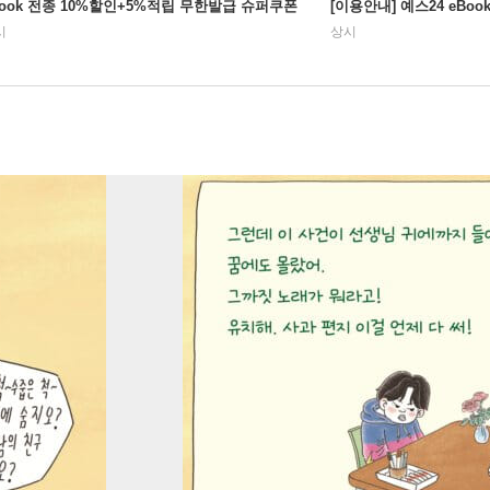
Book 전종 10%할인+5%적립 무한발급 슈퍼쿠폰
[이용안내] 예스24 eBo
시
상시