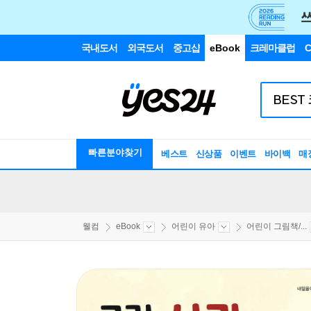
국내도서
외국도서
중고샵
eBook
크레마클럽
C
빠른분야찾기
베스트
신상품
이벤트
바이백
매
웰컴
eBook
어린이 유아
어린이 그림책/...