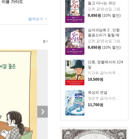
ok 이용 가이드
들고 다니는 귀신
김현 글/윤승일 그림
9,450
원
(10% 할인)
펼쳐보기
심야괴담회 2 : 인형
울음소리가 들릴 때
김현 글/윤승일 그림
1
/4
9,450
원
(10% 할인)
단종, 영월에서의 124
일
이규희 글/누하루 그림
10,500
원
옥상의 전설
정은주 글/모수진 그림
11,700
원