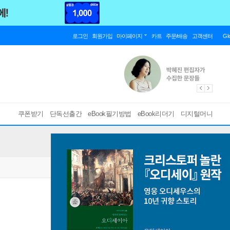
로그인
회원가입
마이페이지
카트
주문/배송
고객센터
Gl
쿠폰받기
단독선출간
eBook필기방법
eBook리더기
디지털머니