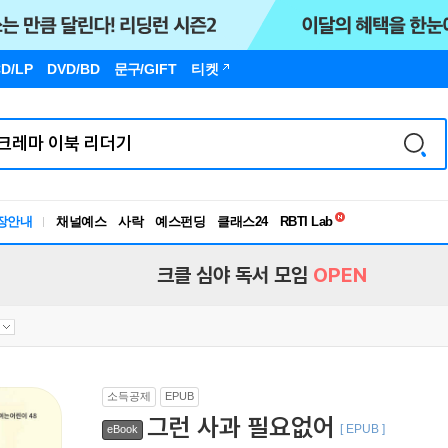
D/LP
DVD/BD
문구
/GIFT
티켓
독서유형검사
장안내
채널예스
사락
예스펀딩
클래스24
RBTI Lab
독서유형검사
크클 심야 독서 모임
OPEN
소득공제
EPUB
그런 사과 필요없어
[ EPUB ]
eBook