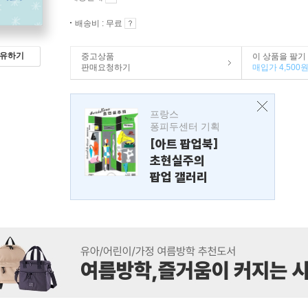
배송비 : 무료
유하기
중고상품
이 상품을 팔기
판매요청하기
매입가 4,500
프랑스
퐁피두센터 기획
[아트 팝업북]
초현실주의
팝업 갤러리