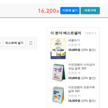
16,200
카트에 넣기
바로구매
원
이 분야 베스트셀러
더보기
세줄쓰기
매
리스트에 넣기
이은경 저
10,800
원
(10% 할인)
이은경쌤의 사자성어
속담 일력 365
이은경 저
19,800
원
(10% 할인)
이은경쌤의 초등어휘
일력 365
이은경 저
16,920
원
(10% 할인)