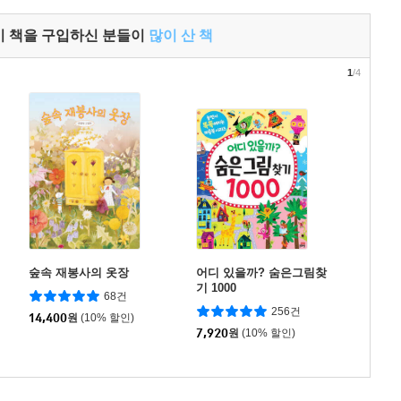
이 책을 구입하신 분들이
많이 산 책
1
/4
숲속 재봉사의 옷장
어디 있을까? 숨은그림찾
기 1000
68건
256건
14,400
원
(10% 할인)
7,920
원
(10% 할인)