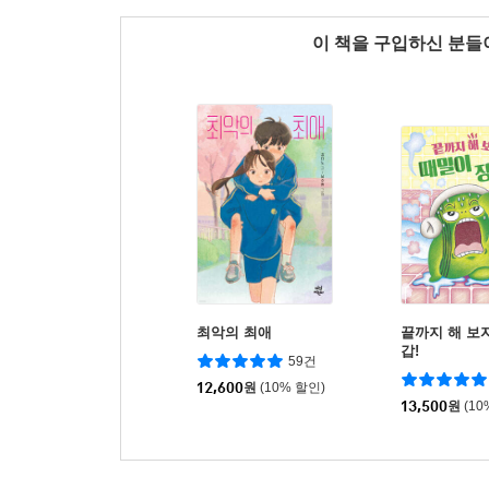
이 책을 구입하신 분
최악의 최애
끝까지 해 보자
갑!
59건
12,600
원
(10% 할인)
13,500
원
(10