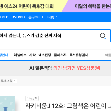
D/LP
DVD/BD
문구
/GIFT
티켓
장안내
채널예스
사락
예스펀딩
클래스24
독서유형검사
여
RBTI Lab
독서유형검사
AI 일문백답
의견 남기면 YES상품권!
독서교육
소득공제
라키비움J 12호: 그림책은 어린이