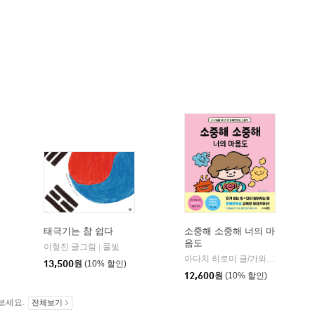
태극기는 참 쉽다
소중해 소중해 너의 마
음도
이형진 글그림
풀빛
|
제이포럼
아다치 히로미 글/가와하라 미즈마루 그림/권남희 역
|
13,500
원
(10% 할인)
12,600
원
(10% 할인)
보세요.
전체보기