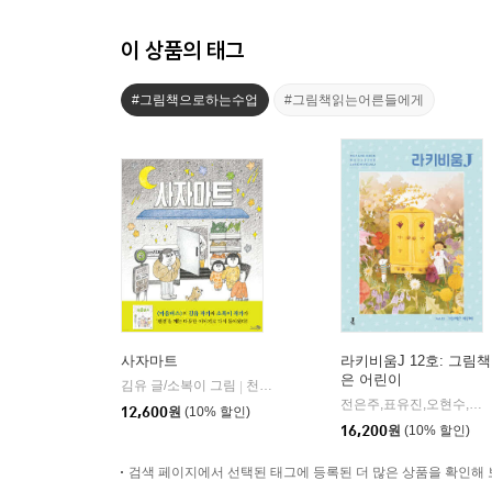
이 상품의 태그
#그림책으로하는수업
#그림책읽는어른들에게
사자마트
라키비움J 12호: 그림책
은 어린이
김유 글/소복이 그림
천개의바람
|
전은주,표유진,오현수,이시내,하예라 저
12,600
원
(10% 할인)
16,200
원
(10% 할인)
검색 페이지에서 선택된 태그에 등록된 더 많은 상품을 확인해 