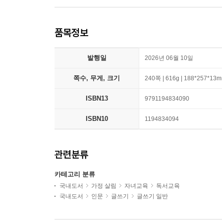
품목정보
발행일
2026년 06월 10일
쪽수, 무게, 크기
240쪽 | 616g | 188*257*13
ISBN13
9791194834090
ISBN10
1194834094
관련분류
카테고리 분류
국내도서
가정 살림
자녀교육
독서교육
국내도서
인문
글쓰기
글쓰기 일반