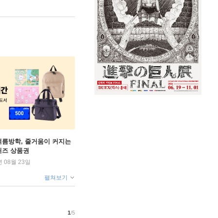
여름방학, 줄거움이 커지는
퀴즈 상품권
년 08월 23일
펼쳐보기
1
/5