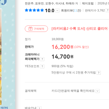
전은주
,
표유진
,
오현수
,
이시내
,
하예라
저
제이포럼
2026년 
10.0
회원리뷰(
11
건)
판매지수 3,762
[라키비움J 수록 도서] 산리오 클리어
구매혜택
정가
18,000원
16,200
원
판매가
(10% 할인)
크레마머니
14,700
원
최대혜택가
YES포인트
900원 (5% 적립)
5만원이상 구매 시 2천원 추가적립
결제혜택
카드/간편결제 혜택을 확인하세요
배송안내