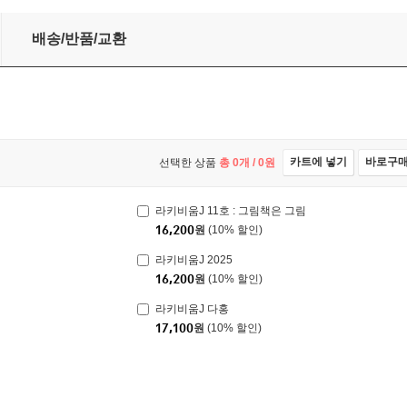
배송/반품/교환
카트에 넣기
바로구
선택한 상품
총
0
개 /
0
원
라키비움J 11호 : 그림책은 그림
16,200
원
(10% 할인)
라키비움J 2025
16,200
원
(10% 할인)
라키비움J 다홍
17,100
원
(10% 할인)