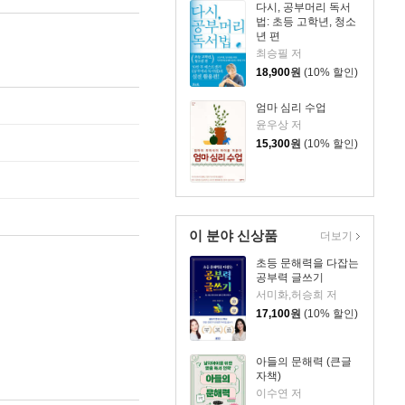
다시, 공부머리 독서
법: 초등 고학년, 청소
년 편
최승필 저
18,900
원
(10% 할인)
엄마 심리 수업
윤우상 저
15,300
원
(10% 할인)
이 분야 신상품
더보기
초등 문해력을 다잡는
공부력 글쓰기
서미화,허승희 저
17,100
원
(10% 할인)
아들의 문해력 (큰글
자책)
이수연 저