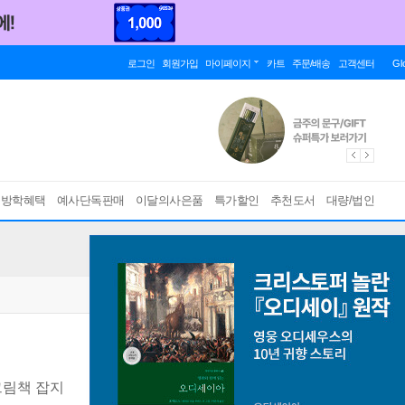
로그인
회원가입
마이페이지
카트
주문/배송
고객센터
Gl
름방학혜택
예사단독판매
이달의사은품
특가할인
추천도서
대량/법인
그림책 잡지