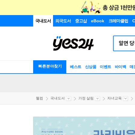
국내도서
외국도서
중고샵
eBook
크레마클럽
C
빠른분야찾기
베스트
신상품
이벤트
바이백
매
웰컴
국내도서
가정 살림
자녀교육