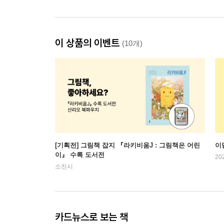
이 상품의 이벤트
(10개)
[기획전] 그림책 잡지 『라키비움J : 그림책은 어린
이
이』 수록 도서전
20
소진시
카드뉴스로 보는 책