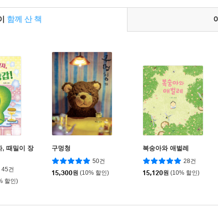
들이
함께 산 책
, 때밀이 장
구멍청
복숭아와 애벌레
50건
28건
45건
15,300
원
(10% 할인)
15,120
원
(10% 할인)
% 할인)