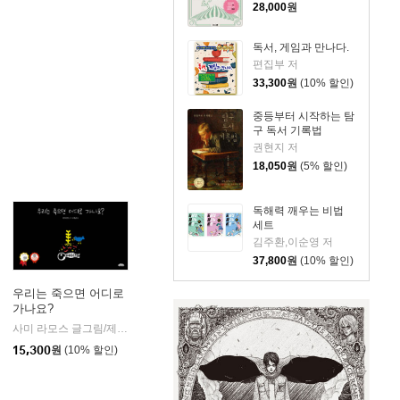
28,000
원
독서, 게임과 만나다.
편집부 저
33,300
원
(10% 할인)
중등부터 시작하는 탐
구 독서 기록법
권현지 저
18,050
원
(5% 할인)
독해력 깨우는 비법
세트
김주환,이순영 저
37,800
원
(10% 할인)
우리는 죽으면 어디로
가나요?
주니어RHK
사미 라모스 글그림/제님 역
여유당
|
|
15,300
원
(10% 할인)