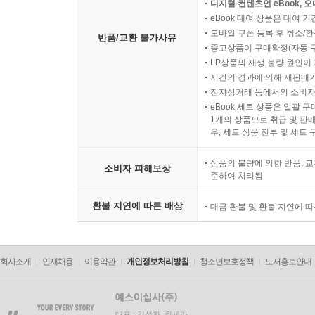
디지털 컨텐츠인 eBook, 
eBook 대여 상품은 대여 기
모바일 쿠폰 등록 후 취소/환
반품/교환 불가사유
중고상품이 구매확정(자동 
LP상품의 재생 불량 원인이 기
시간의 경과에 의해 재판매가
전자상거래 등에서의 소비자
eBook 세트 상품은 일괄 
1개의 상품으로 취급 및 판매
우, 세트 상품 전부 및 세트
상품의 불량에 의한 반품, 교
소비자 피해보상
준하여 처리됨
환불 지연에 따른 배상
대금 환불 및 환불 지연에 
회사소개
인재채용
이용약관
개인정보처리방침
청소년보호정책
도서홍보안내
대표 : 김석환, 최세라