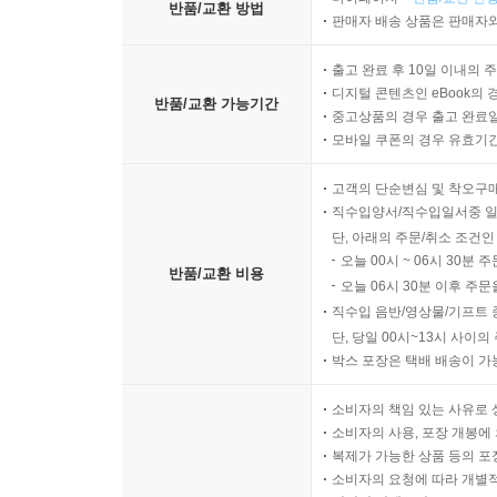
반품/교환 방법
판매자 배송 상품은 판매자와
출고 완료 후 10일 이내의 
디지털 콘텐츠인 eBook의 
반품/교환 가능기간
중고상품의 경우 출고 완료일
모바일 쿠폰의 경우 유효기간(
고객의 단순변심 및 착오구
직수입양서/직수입일서중 일
단, 아래의 주문/취소 조건인
오늘 00시 ~ 06시 30분 
반품/교환 비용
오늘 06시 30분 이후 주문
직수입 음반/영상물/기프트 
단, 당일 00시~13시 사이
박스 포장은 택배 배송이 가
소비자의 책임 있는 사유로 
소비자의 사용, 포장 개봉에 
복제가 가능한 상품 등의 포장을 
소비자의 요청에 따라 개별