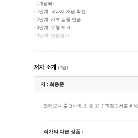
〈개념북〉
· 1단계. 교과서 개념 확인
· 2단계. 기초 집중 연습
· 3단계. 유형 체크
· 4단계. 단원평가
〈워크북〉
· 계산력(이해력) 키우기
저자 소개
· 익힘 유형 연습
(2명)
저 :
최용준
천재교육 출판사의 초,중,고 수학참고서를 펴냈
작가의 다른 상품