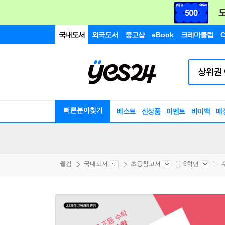
국내도서
외국도서
중고샵
eBook
크레마클럽
C
빠른분야찾기
베스트
신상품
이벤트
바이백
매
웰컴
국내도서
초등참고서
6학년