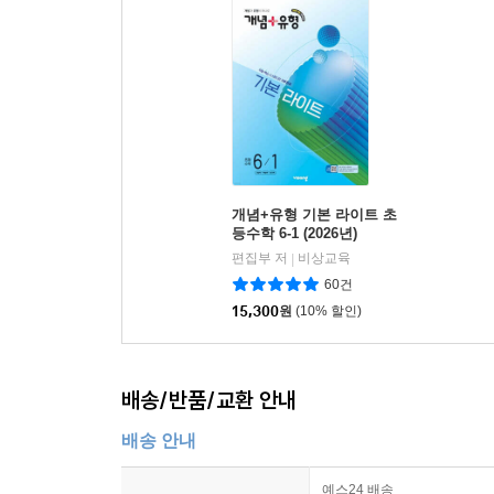
개념+유형 기본 라이트 초
등수학 6-1 (2026년)
편집부 저
비상교육
|
60건
15,300
원
(10% 할인)
배송/반품/교환 안내
배송 안내
예스24 배송