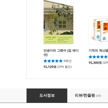
안녕이라 그랬어 (집 에디
기적의 계산법
션)
596건
15,300
원
(10
15,120
원
(10% 할인)
해법수학 2학기 개념학습 6-2 (2026년)
도서정보
리뷰/한줄평
(0/0)