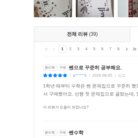
전체 리뷰
(39)
1
2
3
4
5
6
7
8
쎈으로 꾸준히 공부해요.
종이책
구매
g******4
2026-08-05
신고
|
|
|
1학년 때부터 수학은 쎈 문제집으로 꾸준히 했
서 구매했어요. 선행 첫 문제집으로 골랐는데,
이 리뷰가 도움이 되었나요?
쎈수학
종이책
구매