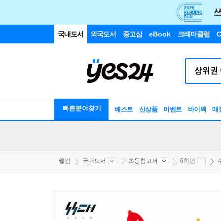
국내도서
외국도서
중고샵
eBook
크레마클럽
C
빠른분야찾기
베스트
신상품
이벤트
바이백
매
웰컴
국내도서
초등참고서
6학년