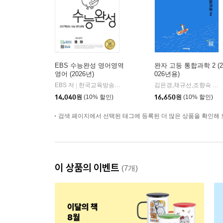
EBS 수능완성 영어영역
완자 고등 통합과학 2 (2
영어 (2026년)
026년용)
EBS 저
한국교육방송공사
김은경,채규선,조향숙 등저
|
14,040
원
(10% 할인)
16,650
원
(10% 할인)
검색 페이지에서 선택된 태그에 등록된 더 많은 상품을 확인해 
이 상품의 이벤트
(7개)