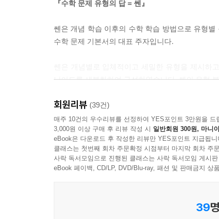
『수학 문제 유형의 답 = 쎈』
쎈은 개념 학습 이후의 수학 학습 방법으로 유형별
수학 문제 기본서의 대표 주자입니다.
쎈은 개념별로 입체적이고 세밀한 유형을 제시하고
난이도를 세분화하여 구성하였습니다. 쎈의 유형 분
회원리뷰
쎈만의 문항 분석 방법, 보유하고 있는 방대한 콘
(39건)
매주 10건의 우수리뷰를 선정하여 YES포인트 3만원을 드
3,000원 이상 구매 후 리뷰 작성 시
일반회원 300원, 마니아
eBook은 다운로드 후 작성한 리뷰만 YES포인트 지급됩니
클래스는 첫번째 회차 주문확정 시점부터 마지막 회차 주문
사락 독서모임으로 진행된 클래스는 사락 독서모임 게시판
eBook 페이백, CD/LP, DVD/Blu-ray, 패션 및 판매금
39
명