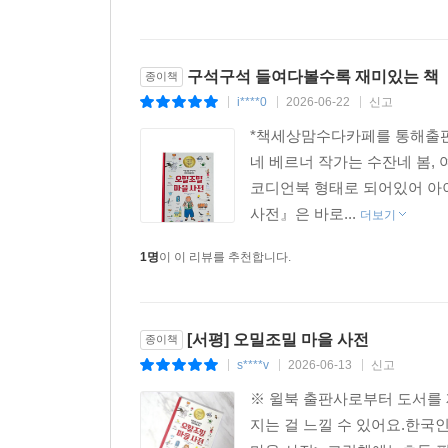
구석구석 들여다볼수록 재미있는 책
종이책
i****0
2026-06-22
신고
|
|
|
*책세상맘수다카페를 통해출
네 베르너 작가는 수잔네 봄, 
코디언북 형태로 되어있어 아이
사전』은 바로...
더보기
1명
이 이 리뷰를 추천합니다.
[서평] 오밀조밀 마을 사전
종이책
s****v
2026-06-13
신고
|
|
|
※ 윌북 출판사로부터 도서를 
지는 걸 느낄 수 있어요.한국