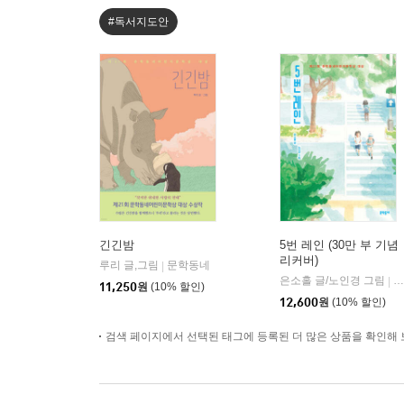
#독서지도안
긴긴밤
5번 레인 (30만 부 기념
리커버)
루리 글,그림
문학동네
|
은소홀 글/노인경 그림
문
|
11,250
원
(10% 할인)
12,600
원
(10% 할인)
검색 페이지에서 선택된 태그에 등록된 더 많은 상품을 확인해 