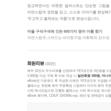
정교하면서도 따뜻한 일러스트는 단순한 그림을 
자연스럽게 장면을 읽고, 스스로 이야기를 완성해가
‘두고두고 펼쳐보는 작품’으로 완성시킵니다.
마을 구석구석에 깃든 600가지 영어 이름 찾기
자연스럽게 스며드는 바이링구얼 어휘력과 감수성
『오밀조밀 마을 사전』은 마을 곳곳에 숨어 있는 사
회원리뷰
골목의 가게 간판, 공원 벤치, 놀이터의 작은 장
(33건)
있습니다.
매주 10건의 우수리뷰를 선정하여 YES포인트 3만원을 드
3,000원 이상 구매 후 리뷰 작성 시
일반회원 300원, 마니아
eBook은 다운로드 후 작성한 리뷰만 YES포인트 지급됩니
아이들은 억지로 외우지 않아도, 그림을 보며 “이건
클래스는 첫번째 회차 주문확정 시점부터 마지막 회차 주문
경험은, 어휘를 오래 기억하게 만드는 가장 효과적
사락 독서모임으로 진행된 클래스는 사락 독서모임 게시판
eBook 페이백, CD/LP, DVD/Blu-ray, 패션 및 판매금
오래 들여다볼수록 더 빛나는 디테일한 감수성
변화무쌍 아기자기한 마을의 사계절과 낮과 밤