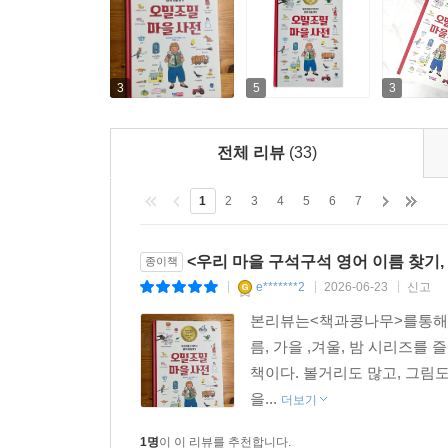
3
5
3
전체 리뷰
(33)
1
2
3
4
5
6
7
<우리 마을 구석구석 영어 이름 찾기
종이책
e*******2
2026-06-23
신고
|
|
|
본리뷰는<책과콩나무>를통해도
름, 가을 ,겨울, 밤 시리즈를
책이다. 볼거리도 많고, 그림
을...
더보기
1명
이 이 리뷰를 추천합니다.