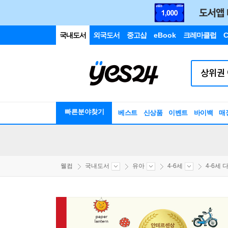
국내도서
외국도서
중고샵
eBook
크레마클럽
C
빠른분야찾기
베스트
신상품
이벤트
바이백
매
웰컴
국내도서
유아
4-6세
4-6세 다