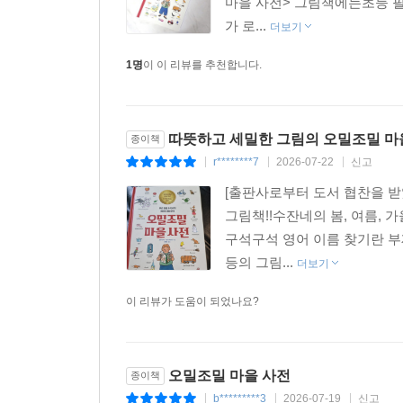
마을 사전> 그림책에는초등 필
가 로...
더보기
1명
이 이 리뷰를 추천합니다.
따뜻하고 세밀한 그림의 오밀조밀 
종이책
r********7
2026-07-22
신고
|
|
|
[출판사로부터 도서 협찬을 받
그림책!!수잔네의 봄, 여름, 
구석구석 영어 이름 찾기란 부
등의 그림...
더보기
이 리뷰가 도움이 되었나요?
오밀조밀 마을 사전
종이책
b*********3
2026-07-19
신고
|
|
|