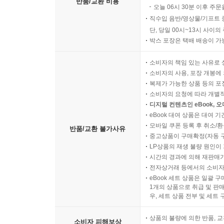
반품/교환 비용
오늘 06시 30분 이후 주문
직수입 음반/영상물/기프트 
단, 당일 00시~13시 사이
박스 포장은 택배 배송이 가
소비자의 책임 있는 사유로 
소비자의 사용, 포장 개봉에 
복제가 가능한 상품 등의 포장을 
소비자의 요청에 따라 개별
디지털 컨텐츠인 eBook, 
eBook 대여 상품은 대여 기
모바일 쿠폰 등록 후 취소/환
반품/교환 불가사유
중고상품이 구매확정(자동 
LP상품의 재생 불량 원인이 기
시간의 경과에 의해 재판매가
전자상거래 등에서의 소비자
eBook 세트 상품은 일괄 
1개의 상품으로 취급 및 판매
우, 세트 상품 전부 및 세트
상품의 불량에 의한 반품, 교
소비자 피해보상