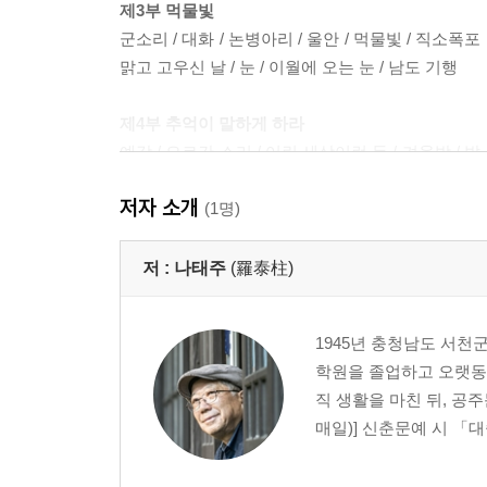
제3부 먹물빛
군소리 / 대화 / 논병아리 / 울안 / 먹물빛 / 직소폭포
맑고 고우신 날 / 눈 / 이월에 오는 눈 / 남도 기행
제4부 추억이 말하게 하라
예감 / 오르간 소리 / 어린 세상이런 듯 / 겨울밤 / 
/ 좋았을 때 / 산이 사라지다 / 개구리 / 아침 밥상 / 해
저자 소개
(1명)
▪ 작품 해설 : 천지만물의 그윽한 비의 _ 정순진
저 :
나태주
(羅泰柱)
1945년 충청남도 서천
학원을 졸업하고 오랫동안
직 생활을 마친 뒤, 공
매일)] 신춘문예 시 「대