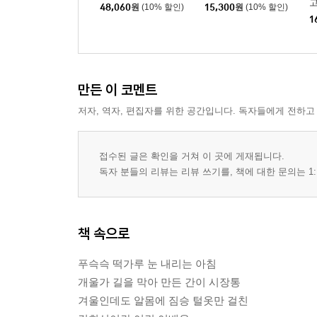
48,060
원
(10% 할인)
15,300
원
(10% 할인)
1
만든 이 코멘트
저자, 역자, 편집자를 위한 공간입니다. 독자들에게 전하고
접수된 글은 확인을 거쳐 이 곳에 게재됩니다.
독자 분들의 리뷰는 리뷰 쓰기를, 책에 대한 문의는 1:
책 속으로
푸슥슥 떡가루 눈 내리는 아침
개울가 길을 막아 만든 간이 시장통
겨울인데도 알몸에 짐승 털옷만 걸친