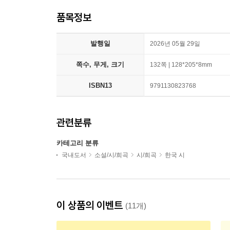
품목정보
발행일
2026년 05월 29일
쪽수, 무게, 크기
132쪽 | 128*205*8mm
ISBN13
9791130823768
관련분류
카테고리 분류
국내도서
소설/시/희곡
시/희곡
한국 시
이 상품의 이벤트
(11개)