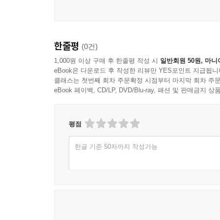
이 얼마나 보기 좋은
세상입니까?
게다가 철 따라
여섯 발 가진 곤충이며
한줄평
(0건)
두 발 지닌 새들까지
1,000원 이상 구매 후 한줄평 작성 시
일반회원 50원, 마니
찾아와 지절거려주니 이 얼마나 감격스런
eBook은 다운로드 후 작성한 리뷰만 YES포인트 지급됩니
클래스는 첫번째 회차 주문확정 시점부터 마지막 회차 주문
사건이겠습니까?
eBook 페이백, CD/LP, DVD/Blu-ray, 패션 및 판매금
사람들이시여 우리 또한
살아가다가 땀 흘리며 가쁜 숨
평점
몰아쉬며 살아가다가
더러는 무릎 꺾고 주저앉아
한글 기준 50자까지 작성가능
마음속 고즈넉한
섬이라도 한 채 찾아낼 일입니다.
--- 「섬을 건너다보는 자리」중에서