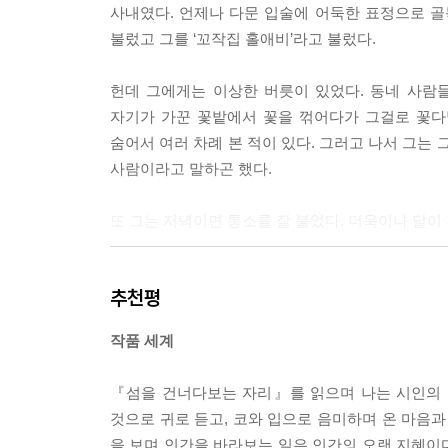
사내였다. 언제나 다문 입술에 어둑한 표정으로 골
먹음직한 두부쯤으로
불렀고 그를 ‘꼬작집 홀애비’라고 불렀다.
보여졌으면 좋겠구나 생각해 본다.
--- 「두부」 중에서
헌데 그에게는 이상한 버릇이 있었다. 동네 사람
자기가 가꾼 꽃밭에서 꽃을 꺾어다가 그걸로 꽃다
한 사람이
숨어서 여러 차례 본 적이 있다. 그러고 나서 그는
걷고 걸어서
사람이라고 말하곤 했다.
들판에 가늘은
길이 하나 생기고
또 그는 저녁이면 통소를 잘 불었다. 더욱이나 달이
그 길을 따라 새소리며
앉은뱅이꽃 냉이풀꽃서껀
이승 아닌 것같이 으슥하고 깊고 먼 달빛 속에 녹아
무릎걸음으로 다가와 앉고
추천평
떠나가곤 하였다. 사람들은 더욱 그가 미쳤다고 생
이슬의 깃발을 든 각시풀들도
사는 ‘꼬작집’에는 그가 가꾸는 꽃들과 여러 마리의
마중 나오고
작품 세계
날 저물어 밤이 오면
나의 시, 나의 시도 이제는 내가 어렸을 적 만났던
하늘의 달님이며
『섬을 건너다보는 자리』를 읽으며 나는 시인의 
뿔에 걸어주던 꽃다발쯤이었으면 더욱 좋겠다.
별들도 내려와 그 길을
것으로 귀로 듣고, 코와 입으로 음미하며 온 마음과
비춘다.
을 보며 인간을 바라보는 일은 인간의 오랜 지혜이다