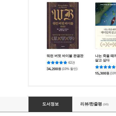
워런 버핏 바이블 완결판
나는 죽을 때
살고 싶다
62건
34,200
원
(10% 할인)
15,300
원
(10
섬을 건너다보는 자리
도서정보
리뷰/한줄평
(0/0)