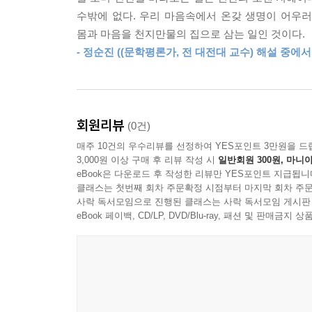
--- 「들 밖의 길」 중에서
수밖에 없다. 우리 마음속에서 온갖 생명이 어우러
몸과 마음을 천지만물의 집으로 삼는 일인 것이다.
가다가 강물이
- 정순진 ((문학평론가, 전 대전대 교수) 해설 중에서 
흘러가다가 잠시
멈춰 서서 뒤를 돌아다보고 문득
잊어버린 생각이라도 찾아낸 듯
흙과 모래와 자갈돌 불러모아
회원리뷰
(0건)
조그만 섬을 이루고
매주 10건의 우수리뷰를 선정하여 YES포인트 3만원을 드
풀과 나무를 기르니
3,000원 이상 구매 후 리뷰 작성 시
일반회원 300원, 마니아
eBook은 다운로드 후 작성한 리뷰만 YES포인트 지급됩니
클래스는 첫번째 회차 주문확정 시점부터 마지막 회차 주문
가다가 물에 사는 무릇 고기와
사락 독서모임으로 진행된 클래스는 사락 독서모임 게시판
목숨 지닌 것들이 지나가다가 잠시
eBook 페이백, CD/LP, DVD/Blu-ray, 패션 및 판매금
머뭇거리며 문득
심심해지기라도 한 듯
그 섬 기슭에 깃들여
몸을 부비며 살아가니