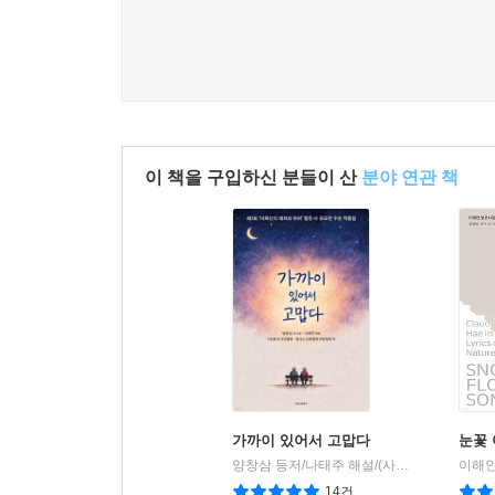
이 책을 구입하신 분들이 산
분야 연관 책
가까이 있어서 고맙다
눈꽃
양창삼 등저/나태주 해설/(사)한국시인협회,한국노인종합복지관협회 편
14건