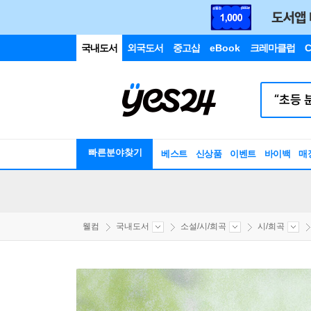
국내도서
외국도서
중고샵
eBook
크레마클럽
C
빠른분야찾기
베스트
신상품
이벤트
바이백
매
웰컴
국내도서
소설/시/희곡
시/희곡