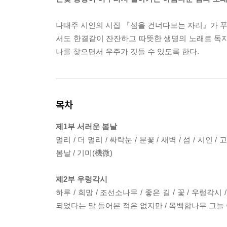
나태주 시인의 시집 『섬을 건너다보는 자리』가 푸른
서도 한결같이 잔잔하고 따뜻한 생명의 노래로 독자
나를 찾으면서 우주가 깃들 수 있도록 한다.
목차
제1부 서러운 봄날
멀리 / 더 멀리 / 싸락눈 / 분꽃 / 새벽 / 섬 / 시인 
봄날 / 기미(機微)
제2부 우렁각시
하루 / 희망 / 조선소나무 / 좋은 길 / 꽃 / 우렁각시
되었다는 말 들어본 적은 없지만 / 목백합나무 그늘 아