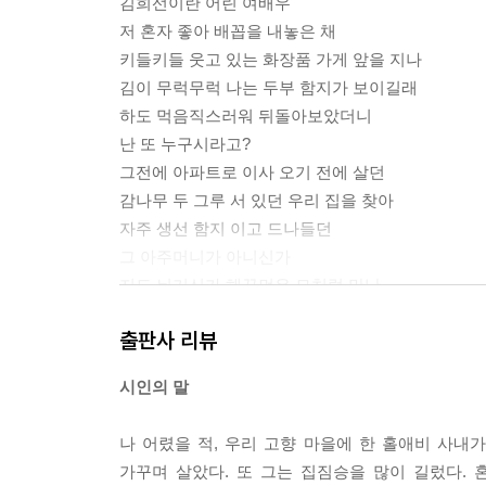
김희선이란 어린 여배우
저 혼자 좋아 배꼽을 내놓은 채
키들키들 웃고 있는 화장품 가게 앞을 지나
김이 무럭무럭 나는 두부 함지가 보이길래
하도 먹음직스러워 뒤돌아보았더니
난 또 누구시라고?
그전에 아파트로 이사 오기 전에 살던
감나무 두 그루 서 있던 우리 집을 찾아
자주 생선 함지 이고 드나들던
그 아주머니가 아니신가
지도 뉘기신가 해꾸먼유 모처럼 만난
반가움에 함박꽃 웃음을 무는 중늙은이 아낙네
출판사 리뷰
두어 개 모스라진 앞이빨
추위에 벌겋게 부어오른 두 볼따구가
시인의 말
아무래도 두부를 닮았다
큼직큼직 가로 세로로 칼질만 되었을 뿐
나 어렸을 적, 우리 고향 마을에 한 홀애비 사내
아직은 뜨끈뜨끈 온기도 남아 있을
가꾸며 살았다. 또 그는 집짐승을 많이 길렀다.
두부를 바라보며 나도 두부 장수 아주머니에게